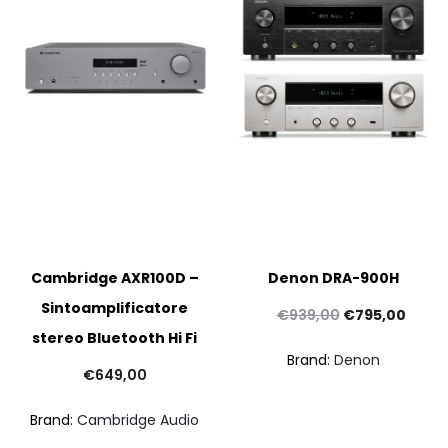
Cambridge AXR100D –
Denon DRA-900H
Sintoamplificatore
Il
Il
€
939,00
€
795,00
stereo Bluetooth Hi Fi
prezzo
prezz
Brand:
Denon
originale
attua
€
649,00
era:
è:
Brand:
Cambridge Audio
€939,00.
€795,