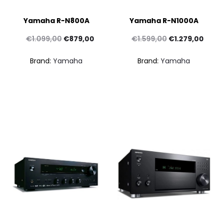
Yamaha R-N800A
Yamaha R-N1000A
Il
Il
Il
Il
€
1.099,00
€
879,00
€
1.599,00
€
1.279,00
prezzo
prezzo
prezzo
prez
Brand:
Yamaha
Brand:
Yamaha
originale
attuale
originale
attu
era:
è:
era:
è:
€1.099,00.
€879,00.
€1.599,00.
€1.2