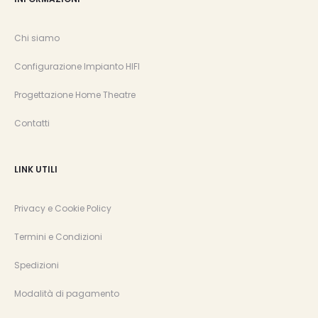
t
i
Chi siamo
c
Configurazione Impianto HIFI
a
Progettazione Home Theatre
Contatti
t
a
LINK UTILI
Privacy e Cookie Policy
Termini e Condizioni
Spedizioni
Modalità di pagamento