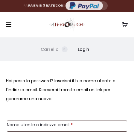
PAGA FINO A 10 RATE CON
PAGA IN 3 RATE CON
Carrello
Login
0
P
Hai perso la password? Inserisci il tuo nome utente o
l'indirizzo email. Riceverai tramite email un link per
a
generarne una nuova.
s
s
Richiesto
Nome utente o indirizzo email
*