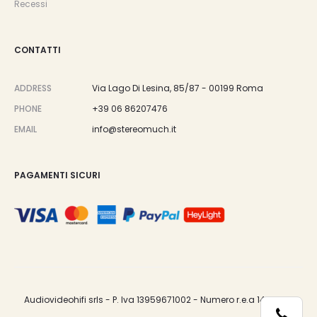
Recessi
CONTATTI
ADDRESS
Via Lago Di Lesina, 85/87 - 00199 Roma
PHONE
+39 06 86207476
EMAIL
info@stereomuch.it
PAGAMENTI SICURI
Audiovideohifi srls - P. Iva 13959671002 - Numero r.e.a 1487033.