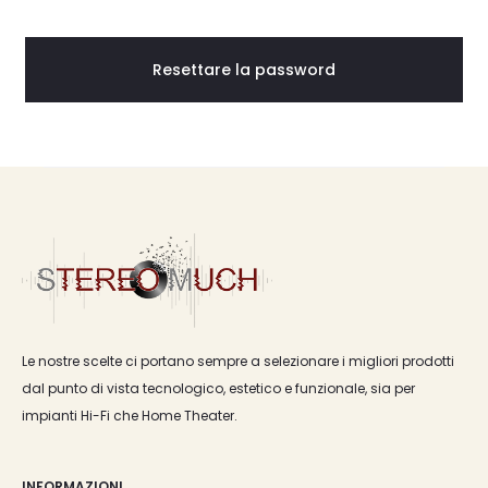
w
o
Resettare la password
r
d
d
i
m
Le nostre scelte ci portano sempre a selezionare i migliori prodotti
e
dal punto di vista tecnologico, estetico e funzionale, sia per
impianti Hi-Fi che Home Theater.
n
INFORMAZIONI