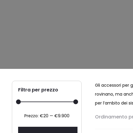
Gli accessori per 
Filtra per prezzo
rovinano, ma anche
per l’ambito dei si
Prezzo
Prezzo
Prezzo:
€20
—
€9.900
Ordinamento pr
Min
Max