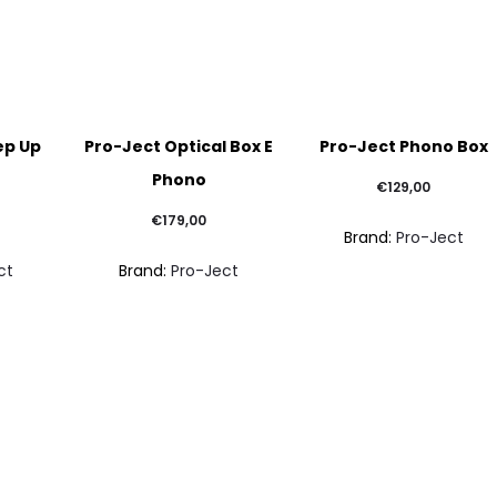
Questo
Questo
ep Up
Pro-Ject Optical Box E
Pro-Ject Phono Box
prodotto
prodotto
Phono
ha
ha
€
129,00
più
più
€
179,00
Brand:
Pro-Ject
varianti.
varianti.
ct
Brand:
Pro-Ject
Le
Le
opzioni
opzioni
possono
possono
essere
essere
scelte
scelte
nella
nella
pagina
pagina