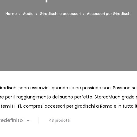
Home
Audio
Giradischi e accessori
Accessori per Giradischi
giradischi sono essenziali quando se ne possiede uno. Possono serv
 per il raggiungimento del suono perfetto. StereoMuch grazie alla
stemi Hi-Fi, compresi accessori per giradischi a Roma e in tutta it
edefinito
43 prodotti