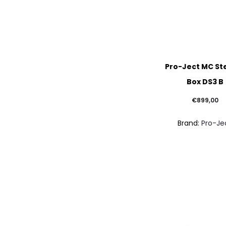
Pro-Ject MC St
Box DS3 B
€
899,00
Brand:
Pro-Je