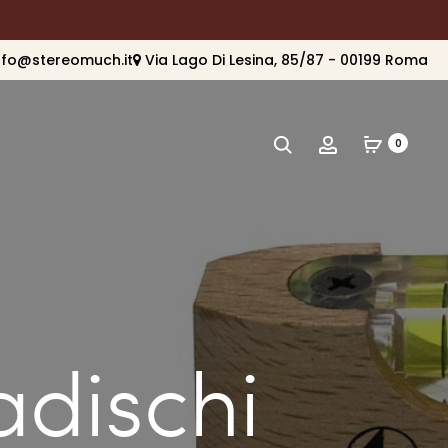
nfo@stereomuch.it
Via Lago Di Lesina, 85/87 - 00199 Roma
Cerca
Account
0
adischi