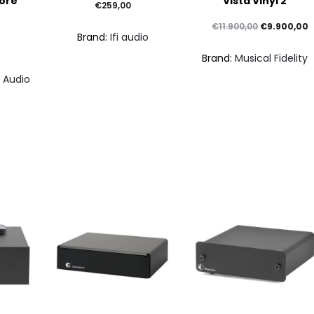
ore
Vista Vinyl 2
€
259,00
Il
Il
€
11.900,00
€
9.900,00
Brand:
Ifi audio
prezzo
p
Brand:
Musical Fidelity
originale
a
 Audio
era:
è
€11.900,00.
€