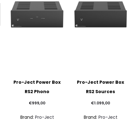
del
del
del
prodotto
prodotto
prodo
Questo
Questo
Ques
Pro-Ject Power Box
Pro-Ject Power Box
prodotto
prodotto
prodo
RS2 Phono
RS2 Sources
ha
ha
ha
più
più
più
€
999,00
€
1.099,00
varianti.
varianti.
varian
Brand:
Pro-Ject
Brand:
Pro-Ject
Le
Le
Le
opzioni
opzioni
opzio
possono
possono
poss