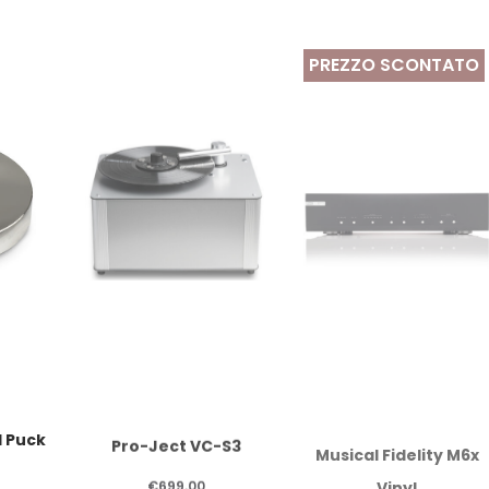
essere
PREZZO SCONTATO
scelte
nella
pagina
del
prodotto
d Puck
Pro-Ject VC-S3
Musical Fidelity M6x
Vinyl
€
699,00