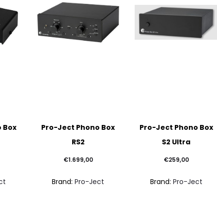
del
del
prodotto
prodotto
Questo
o Box
Pro-Ject Phono Box
Pro-Ject Phono Box
prodotto
RS2
S2 Ultra
ha
più
€
1.699,00
€
259,00
varianti.
ct
Brand:
Pro-Ject
Brand:
Pro-Ject
Le
opzioni
possono