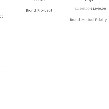
Il
Il
€
2.295,00
€
1.949,00
Brand:
Pro-Ject
prezzo
p
ct
Brand:
Musical Fidelity
originale
a
era:
è:
€2.295,00.
€