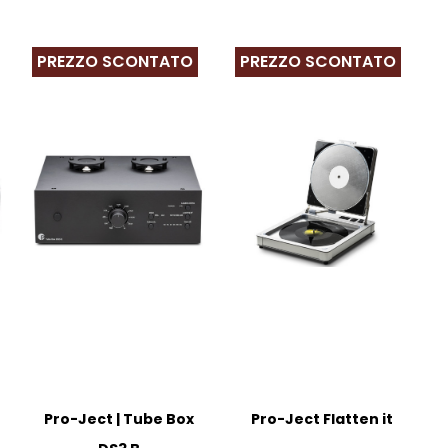
PREZZO SCONTATO
PREZZO SCONTATO
Questo
Questo
Pro-Ject | Tube Box
Pro-Ject Flatten it
prodotto
prodotto