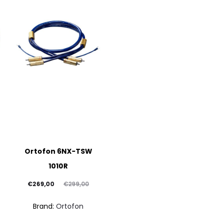
Ortofon 6NX-TSW
1010R
Il
Il
€
269,00
€
299,00
prezzo
prezzo
Brand:
Ortofon
attuale
originale