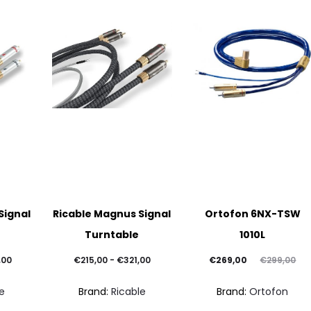
Questo
Questo
Signal
Ricable Magnus Signal
Ortofon 6NX-TSW
prodotto
prodotto
Turntable
1010L
ha
ha
più
più
Fascia
Fascia
Il
Il
,00
€
215,00
-
€
321,00
€
269,00
€
299,00
varianti.
varianti.
di
di
prezzo
prezzo
e
Brand:
Ricable
Brand:
Ortofon
Le
Le
prezzo:
prezzo:
attuale
originale