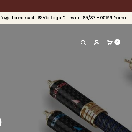
nfo@stereomuch.it
Via Lago Di Lesina, 85/87 - 00199 Roma
Cerca
Account
0
o