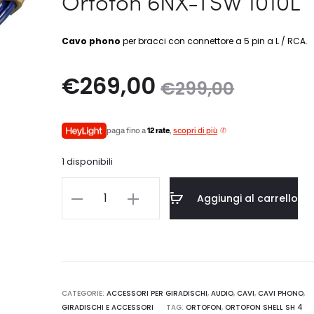
Ortofon 6NX-TSW 1010L
Cavo phono
per bracci con connettore a 5 pin a L / RCA.
Il
Il
€
269,00
€
299,00
prezzo
prezzo
paga fino a
12 rate
,
scopri di più
attuale
originale
1 disponibili
è:
era:
Ortofon
Aggiungi al carrello
6NX-
269,00.
€299,00.
TSW
1010L
quantità
CATEGORIE:
ACCESSORI PER GIRADISCHI
,
AUDIO
,
CAVI
,
CAVI PHONO
,
GIRADISCHI E ACCESSORI
TAG:
ORTOFON
,
ORTOFON SHELL SH 4