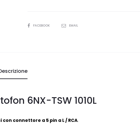
SHARE
FACEBOOK
EMAIL
Descrizione
tofon 6NX-TSW 1010L
i con connettore a 5 pin
a L / RCA
.