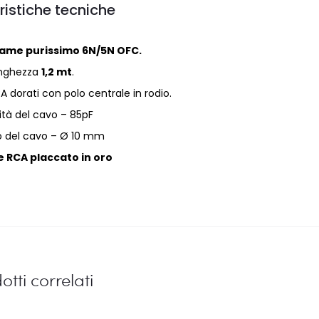
ristiche tecniche
rame purissimo 6N/5N OFC.
nghezza
1,2 mt
.
A dorati con polo centrale in rodio.
tà del cavo – 85pF
 del cavo – Ø 10 mm
 RCA placcato in oro
otti correlati