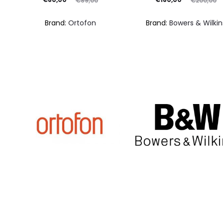
€
89,00
€
200,00
prezzo
prezzo
prezzo
prezzo
Brand:
Ortofon
Brand:
Bowers & Wilkin
attuale
originale
attuale
originale
è:
era:
è:
era:
€80,00.
€89,00.
€180,00.
€200,00.