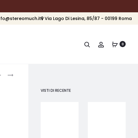
nfo@stereomuch.it
Via Lago Di Lesina, 85/87 - 00199 Roma
Cerca
Account
0
roduct
ORTOFON
ORTOFON
6NX-
6NX-
avigation
TSW
TSW
VISTI DI RECENTE
1010
1010R