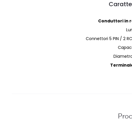
Caratte
Conduttori in 
Lu
Connettori 5 PIN / 2 RC
Capaci
Diametro
Terminale
Prod