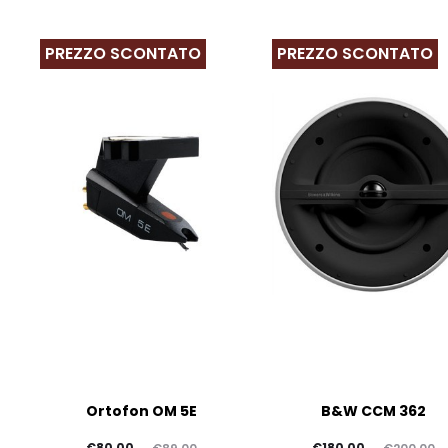
PREZZO SCONTATO
PREZZO SCONTATO
Ortofon OM 5E
B&W CCM 362
Il
Il
Il
Il
€
80,00
€
180,00