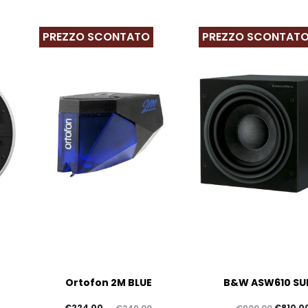
PREZZO SCONTATO
PREZZO SCONTAT
Ortofon 2M BLUE
B&W ASW610 SU
Il
Il
Il
€
224,00
€
810,0