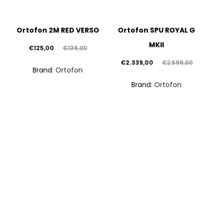
Ortofon 2M RED VERSO
Ortofon SPU ROYAL G
MKII
Il
Il
€
125,00
€
139,00
prezzo
prezzo
Il
Il
€
2.339,00
€
2.599,00
Brand:
Ortofon
attuale
originale
prezzo
prezzo
Brand:
Ortofon
è:
era:
attuale
originale
€125,00.
€139,00.
è:
era:
€2.339,00.
€2.599,00.
PREZZO SCONTATO
PREZZO SCONTATO