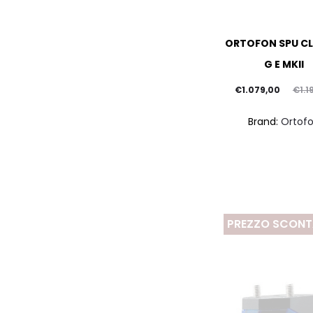
ORTOFON SPU CL
G E MKII
Il
Il
€
1.079,00
€
1.1
prezzo
prezzo
Brand:
Ortof
attuale
originale
è:
era:
€1.079,00.
€1.199,00.
PREZZO SCON