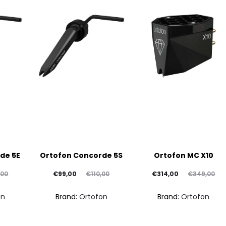
de 5E
Ortofon Concorde 5S
Ortofon MC X10
Il
Il
Il
Il
,00
€
99,00
€
110,00
€
314,00
€
349,00
prezzo
prezzo
prezzo
prezzo
on
Brand:
Ortofon
Brand:
Ortofon
attuale
originale
attuale
originale
è:
era:
è:
era: