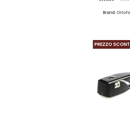
prezzo
prezzo
Brand:
Ortof
attuale
originale
è:
era:
€989,00.
€1.099,00.
PREZZO SCON