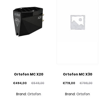
Ortofon MC X20
Ortofon MC X30
Il
Il
Il
Il
€
494,00
€
549,00
€
719,00
€
799,00
prezzo
prezzo
prezzo
prezzo
Brand:
Ortofon
Brand:
Ortofon
attuale
originale
attuale
originale
è:
era:
è:
era: