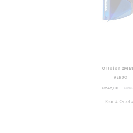
Ortofon 2M B
VERSO
Il
Il
€
242,00
€
26
prezzo
prezzo
Brand:
Ortof
attuale
originale
è:
era:
€242,00.
€269,00.
PREZZO SCON