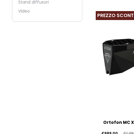
Stand diffusori
€113,00.
€125,00.
Video
PREZZO SCON
Ortofon MC 
Il
Il
€
989,00
€
1.09