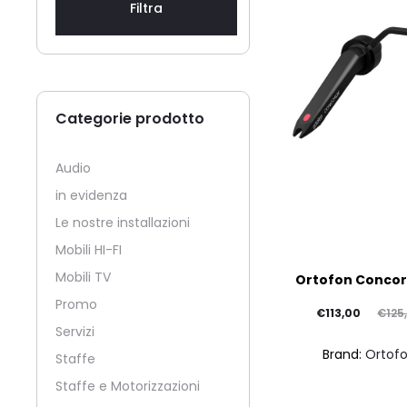
Filtra
Categorie prodotto
Audio
in evidenza
Le nostre installazioni
Mobili HI-FI
Mobili TV
Ortofon Concor
Promo
Il
Il
€
113,00
€
125
Servizi
prezzo
prezzo
Brand:
Ortof
Staffe
attuale
originale
Staffe e Motorizzazioni
è:
era: