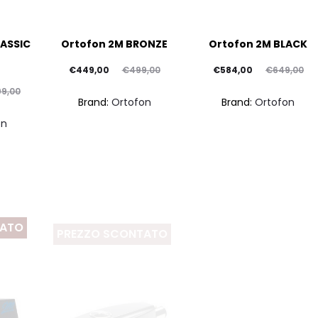
ASSIC
Ortofon 2M BRONZE
Ortofon 2M BLACK
Il
Il
Il
Il
€
449,00
€
499,00
€
584,00
€
649,00
prezzo
prezzo
prezzo
prezzo
99,00
Brand:
Ortofon
Brand:
Ortofon
attuale
originale
attuale
originale
on
è:
era:
è:
era:
€449,00.
€499,00.
€584,00.
€649,00.
TATO
PREZZO SCONTATO
PREZZO SCONTATO