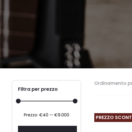
Ordinamento pr
Filtra per prezzo
Prezzo
Prezzo
Prezzo:
€40
—
€9.000
PREZZO SCON
Min
Max