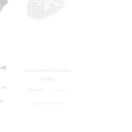
LUE
Ortofon SPU CLASSIC
Ortofon MC
G MKII
XPRESSION
Il
Il
Il
Il
9,00
€
989,00
€
1.099,00
€
4.949,00
€
5.499,00
prezzo
prezzo
prezzo
prezzo
on
Brand:
Ortofon
Brand:
Ortofon
attuale
originale
attuale
originale
è:
era:
è:
era:
€989,00.
€1.099,00.
€4.949,00.
€5.499,00.
TATO
PREZZO SCONTATO
PREZZO SCONTATO