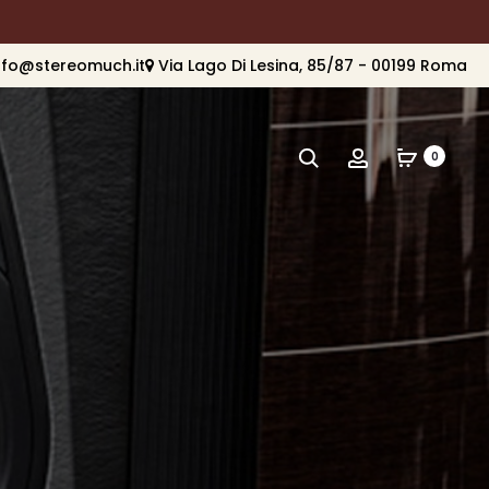
nfo@stereomuch.it
Via Lago Di Lesina, 85/87 - 00199 Roma
Cerca
Account
0