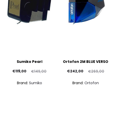
Sumiko Pearl
Ortofon 2M BLUE VERSO
Il
Il
Il
Il
€
119,00
€
242,00
€
149,00
€
269,00
prezzo
prezzo
prezzo
prezzo
Brand:
Sumiko
Brand:
Ortofon
attuale
originale
attuale
originale
è:
era:
è:
era:
€119,00.
€149,00.
€242,00.
€269,00.