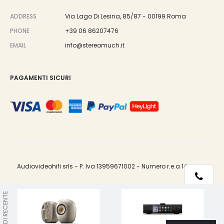
ADDRESS
Via Lago Di Lesina, 85/87 - 00199 Roma
PHONE
+39 06 86207476
EMAIL
info@stereomuch.it
PAGAMENTI SICURI
Audiovideohifi srls - P. Iva 13959671002 - Numero r.e.a 1487033.
Telefono
VISTI DI RECENTE
Le tue preferenze relative alla privacy
Whatsapp