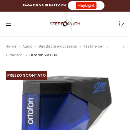
PAGA FINO A 10 RATE CON
Prod
ORTOFO
ORTOFO
Home
Audio
Giradischi e accessori
Testine per
2M
2M
navig
Giradischi
Ortofon 2M BLUE
RED
BRONZE
PREZZO SCONTATO