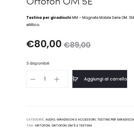
Ortofon OM 5E
Testina per giradischi
MM – Magnete Mobile Serie OM. Sti
ellittico.
Il
Il
€
80,00
€
89,00
prezzo
prezzo
3 disponibili
attuale
originale
Ortofon
Aggiungi al carrello
OM
è:
era:
5E
quantità
€80,00.
€89,00.
CATEGORIE:
AUDIO
,
GIRADISCHI E ACCESSORI
,
TESTINE PER GIRADISCH
TAG:
ORTOFON
,
ORTOFON OM 5 E TESTINA