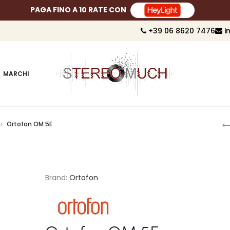
PAGA FINO A 10 RATE CON
+39 06 8620 7476
i
MARCHI
P
Ortofon OM 5E
n
Brand:
Ortofon