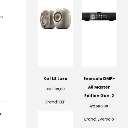
lo
Kef LS Luxe
Eversolo DMP-
A8 Master
€
3.999,00
Edition Gen. 2
Brand:
KEF
€
2.580,00
I
Brand:
Eversolo