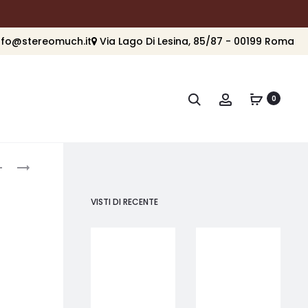
nfo@stereomuch.it
Via Lago Di Lesina, 85/87 - 00199 Roma
Cerca
Account
0
roduct
SUMIKO
ORTOFON
BLU
2M
avigation
POINT
RED
VISTI DI RECENTE
N°3