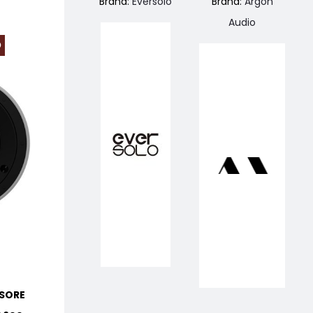
Brand:
Eversolo
Brand:
Argon
Audio
O
PREZZO SCONTA
USORE
B&W CCM 683 DIFFUSORE
B&W ASW610 