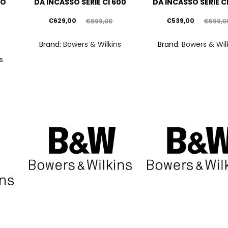
SO
DA INCASSO SERIE CI 600
DA INCASSO SERIE C
Il
Il
Il
Il
€
629,00
€
539,00
€
699,00
€
599,0
prezzo
prezzo
prezzo
prezzo
Brand:
Bowers & Wilkins
Brand:
Bowers & Wil
attuale
originale
attuale
originale
s
è:
era:
è:
era:
€629,00.
€699,00.
€539,00.
€599,00.