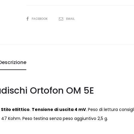
SHARE
FACEBOOK
EMAIL
Descrizione
adischi Ortofon OM 5E
.
Stilo ellittico
.
Tensione di uscita 4 mV
. Peso di lettura consig
ta 47 Kohm. Peso testina senza peso aggiuntivo 2,5 g.