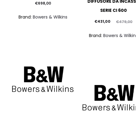
DIFFUSORE DA INCAS
€
698,00
SERIE CI 600
Brand:
Bowers & Wilkins
Il
Il
€
431,00
€
479,00
prezzo
prezzo
Brand:
Bowers & Wilkin
attuale
originale
è:
era:
€431,00.
€479,00.