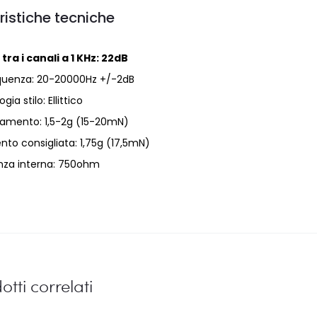
ristiche tecniche
ra i canali a 1 KHz: 22dB
equenza: 20-20000Hz +/-2dB
ogia stilo: Ellittico
ciamento: 1,5-2g (15-20mN)
nto consigliata: 1,75g (17,5mN)
za interna: 750ohm
otti correlati