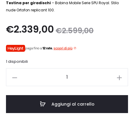
Testina per giradischi
– Bobina Mobile Serie SPU Royal. Stilo
nude Ortofon replicant 100.
Il
Il
€
2.339,00
€
2.599,00
zo
prezzo
paga fino a
12 rate
,
scopri di più
le
originale
1 disponibili
è:
era:
Ortofon
0.
€2.599,00.
SPU
ROYAL
G
Aggiungi al carrello
MKII
quantità