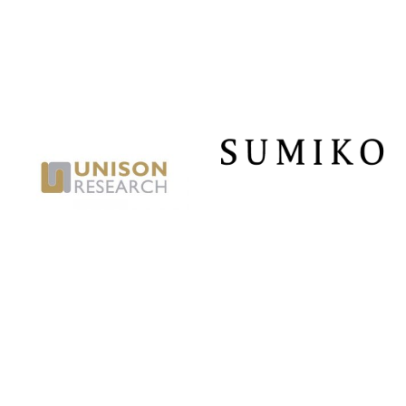
è:
era:
€479,00.
€599,00.