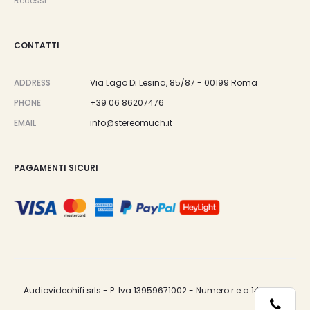
Recessi
CONTATTI
ADDRESS
Via Lago Di Lesina, 85/87 - 00199 Roma
PHONE
+39 06 86207476
EMAIL
info@stereomuch.it
PAGAMENTI SICURI
Audiovideohifi srls - P. Iva 13959671002 - Numero r.e.a 1487033.