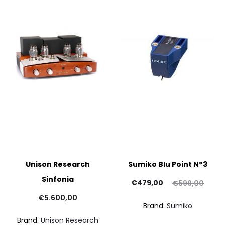
Unison Research
Sumiko Blu Point N°3
Sinfonia
Il
Il
€
479,00
€
599,00
prezzo
prezzo
€
5.600,00
Brand:
Sumiko
attuale
originale
Brand:
Unison Research