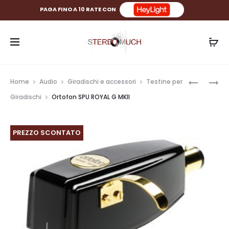
PAGA FINO A 10 RATE CON
Prod
ORTOFO
ORTOFO
Home
Audio
Giradischi e accessori
Testine per
SPU
SPU
navig
Giradischi
Ortofon SPU ROYAL G MKII
SYNERGY
CLASSIC
G
N
PREZZO SCONTATO