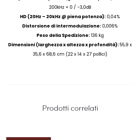
200kHz + 0 / -3,0dB
HD (20Hz – 20kHz @ piena potenza):
0,04%
Distorsione di intermodulazione:
0,006%
Peso della Spedizione:
136 kg
Dimensioni (larghezza x altezza x profondità):
55,9 x
35,6 x 68,6 cm (22 x 14 x 27 pollici)
Prodotti correlati