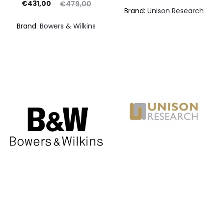
Il
Il
at
€
431,00
€
479,00
Brand:
Unison Research
prezzo
prezzo
Brand:
Bowers & Wilkins
ttuale
originale
€22
è:
era:
31,00.
€479,00.