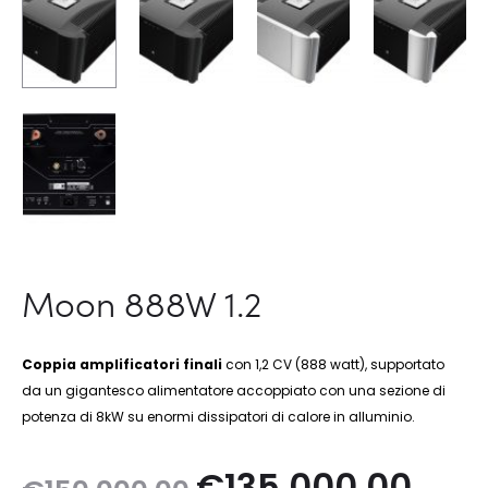
Moon 888W 1.2
Coppia amplificatori finali
con 1,2 CV (888 watt), supportato
da un gigantesco alimentatore accoppiato con una sezione di
potenza di 8kW su enormi dissipatori di calore in alluminio.
Il
Il
€
135.000,00