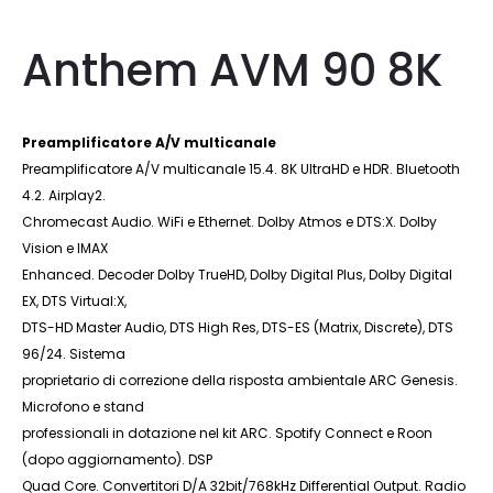
Anthem AVM 90 8K
Preamplificatore A/V multicanale
Preamplificatore A/V multicanale 15.4. 8K UltraHD e HDR. Bluetooth
4.2. Airplay2.
Chromecast Audio. WiFi e Ethernet. Dolby Atmos e DTS:X. Dolby
Vision e IMAX
Enhanced. Decoder Dolby TrueHD, Dolby Digital Plus, Dolby Digital
EX, DTS Virtual:X,
DTS-HD Master Audio, DTS High Res, DTS-ES (Matrix, Discrete), DTS
96/24. Sistema
proprietario di correzione della risposta ambientale ARC Genesis.
Microfono e stand
professionali in dotazione nel kit ARC. Spotify Connect e Roon
(dopo aggiornamento). DSP
Quad Core. Convertitori D/A 32bit/768kHz Differential Output. Radio