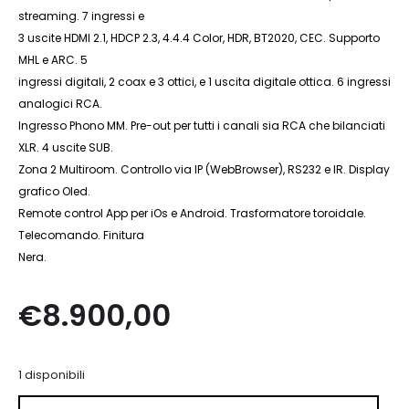
streaming. 7 ingressi e
3 uscite HDMI 2.1, HDCP 2.3, 4.4.4 Color, HDR, BT2020, CEC. Supporto
MHL e ARC. 5
ingressi digitali, 2 coax e 3 ottici, e 1 uscita digitale ottica. 6 ingressi
analogici RCA.
Ingresso Phono MM. Pre-out per tutti i canali sia RCA che bilanciati
XLR. 4 uscite SUB.
Zona 2 Multiroom. Controllo via IP (WebBrowser), RS232 e IR. Display
grafico Oled.
Remote control App per iOs e Android. Trasformatore toroidale.
Telecomando. Finitura
Nera.
€
8.900,00
1 disponibili