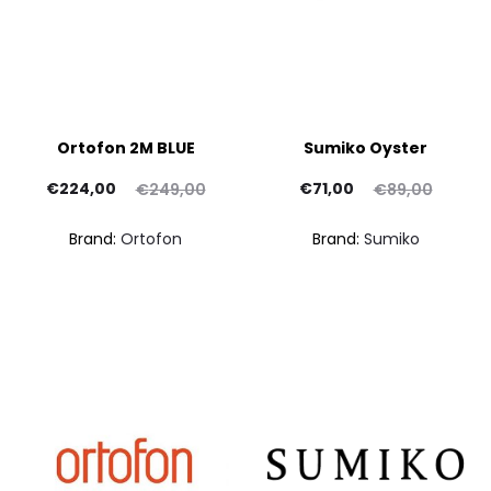
Ortofon 2M BLUE
Sumiko Oyster
Il
Il
Il
Il
€
224,00
€
71,00
€
249,00
€
89,00
rezzo
prezzo
prezzo
prezzo
p
Brand:
Ortofon
Brand:
Sumiko
ttuale
originale
attuale
originale
at
è:
era:
è:
era:
24,00.
€249,00.
€71,00.
€89,00.
€1