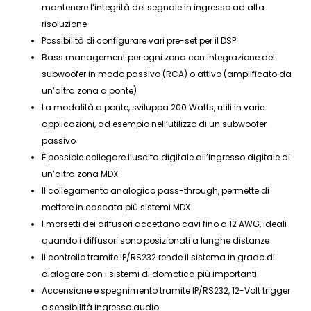
mantenere l’integrità del segnale in ingresso ad alta
risoluzione
Possibilità di configurare vari pre-set per il DSP
Bass management per ogni zona con integrazione del
subwoofer in modo passivo (RCA) o attivo (amplificato da
un’altra zona a ponte)
La modalità a ponte, sviluppa 200 Watts, utili in varie
applicazioni, ad esempio nell’utilizzo di un subwoofer
passivo
È possible collegare l’uscita digitale all’ingresso digitale di
un’altra zona MDX
Il collegamento analogico pass-through, permette di
mettere in cascata più sistemi MDX
I morsetti dei diffusori accettano cavi fino a 12 AWG, ideali
quando i diffusori sono posizionati a lunghe distanze
Il controllo tramite IP/RS232 rende il sistema in grado di
dialogare con i sistemi di domotica più importanti
Accensione e spegnimento tramite IP/RS232, 12-Volt trigger
o sensibilità ingresso audio