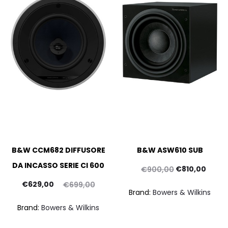
B&W CCM682 DIFFUSORE
B&W ASW610 SUB
DA INCASSO SERIE CI 600
Il
Il
€
810,00
€
900,00
Il
Il
prezzo
prezz
€
629,00
€
699,00
Brand:
Bowers & Wilkins
prezzo
prezzo
originale
attua
Brand:
Bowers & Wilkins
ttuale
originale
era:
è: