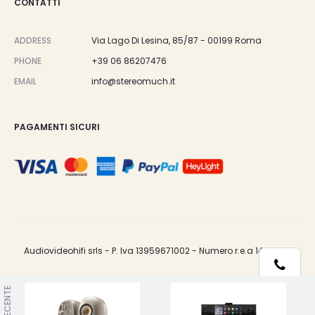
CONTATTI
ADDRESS
Via Lago Di Lesina, 85/87 - 00199 Roma
PHONE
+39 06 86207476
EMAIL
info@stereomuch.it
PAGAMENTI SICURI
Audiovideohifi srls - P. Iva 13959671002 - Numero r.e.a 1487033.
Telefono