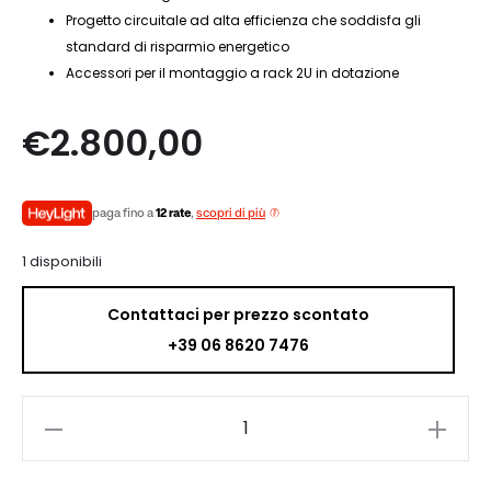
Progetto circuitale ad alta efficienza che soddisfa gli
standard di risparmio energetico
Accessori per il montaggio a rack 2U in dotazione
€
2.800,00
paga fino a
12 rate
,
scopri di più
1 disponibili
Contattaci per prezzo scontato
+39 06 8620 7476
Anthem
MDX-
8