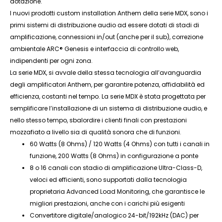
dotazione.
I nuovi prodotti custom installation Anthem della serie MDX, sono i
primi sistemi di distribuzione audio ad essere dotati di stadi di
amplificazione, connessioni in/out (anche per il sub), correzione
ambientale ARC® Genesis e interfaccia di controllo web,
indipendenti per ogni zona.
La serie MDX, si avvale della stessa tecnologia all’avanguardia
degli amplificatori Anthem, per garantire potenza, affidabilità ed
efficienza, costanti nel tempo. La serie MDX è stata progettata per
semplificare l’installazione di un sistema di distribuzione audio, e
nello stesso tempo, sbalordire i clienti finali con prestazioni
mozzafiato a livello sia di qualità sonora che di funzioni.
60 Watts (8 Ohms) / 120 Watts (4 Ohms) con tutti i canali in
funzione, 200 Watts (8 Ohms) in configurazione a ponte
8 o 16 canali con stadio di amplificazione Ultra-Class-D,
veloci ed efficienti, sono supportati dalla tecnologia
proprietaria Advanced Load Monitoring, che garantisce le
migliori prestazioni, anche con i carichi più esigenti
Convertitore digitale/analogico 24-bit/192kHz (DAC) per