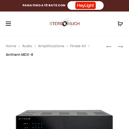
PAGA FINO A 10 RATE CON
Prod
ANTHEM
ANTHEM
Home
Audio
Amplificazione
Finale AV
M1
MDX-
navig
Anthem MDX-8
16