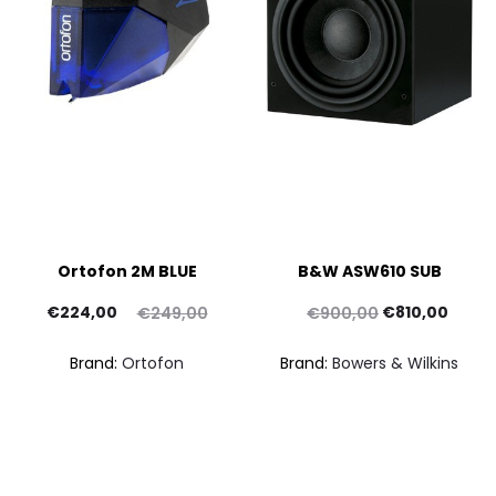
Ortofon 2M BLUE
B&W ASW610 SUB
Il
Il
Il
Il
€
224,00
€
810,00
€
249,00
€
900,00
rezzo
prezzo
prezzo
prezz
pr
Brand:
Ortofon
Brand:
Bowers & Wilkins
ttuale
originale
originale
attua
att
è:
era:
era:
è:
24,00.
€249,00.
€900,00.
€810,
€449