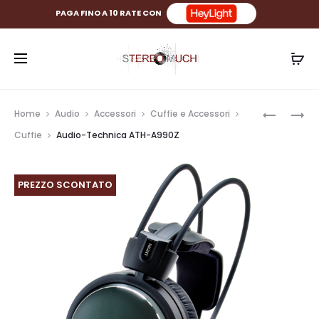
PAGA FINO A 10 RATE CON
Prod
PACK
AUDIO-
Home
Audio
Accessori
Cuffie e Accessori
TRIANGL
TECHNIC
navig
Cuffie
Audio-Technica ATH-A990Z
BR03
ATH-
CONNEC
AD900X
+
PREZZO SCONTATO
LUNAR
1