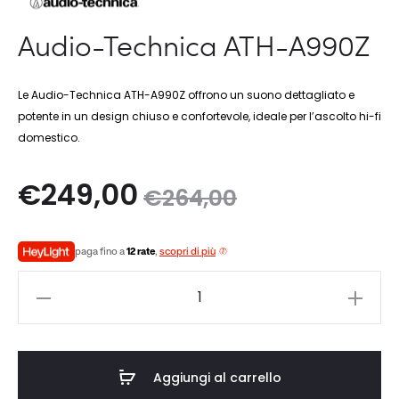
Audio-Technica ATH-A990Z
Le Audio-Technica ATH-A990Z offrono un suono dettagliato e
potente in un design chiuso e confortevole, ideale per l’ascolto hi-fi
domestico.
Il
Il
€
249,00
€
264,00
zo
prezzo
paga fino a
12 rate
,
scopri di più
le
originale
Audio-
è:
era:
Technica
ATH-
0.
€264,00.
A990Z
Aggiungi al carrello
quantità