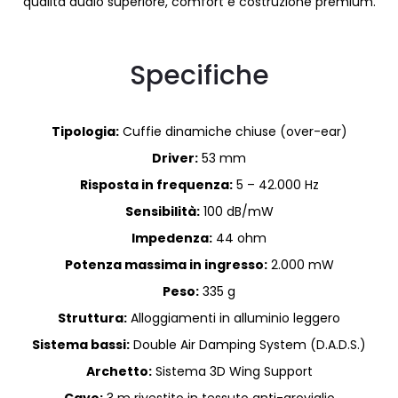
qualità audio superiore, comfort e costruzione premium.
Specifiche
Tipologia:
Cuffie dinamiche chiuse (over-ear)
Driver:
53 mm
Risposta in frequenza:
5 – 42.000 Hz
Sensibilità:
100 dB/mW
Impedenza:
44 ohm
Potenza massima in ingresso:
2.000 mW
Peso:
335 g
Struttura:
Alloggiamenti in alluminio leggero
Sistema bassi:
Double Air Damping System (D.A.D.S.)
Archetto:
Sistema 3D Wing Support