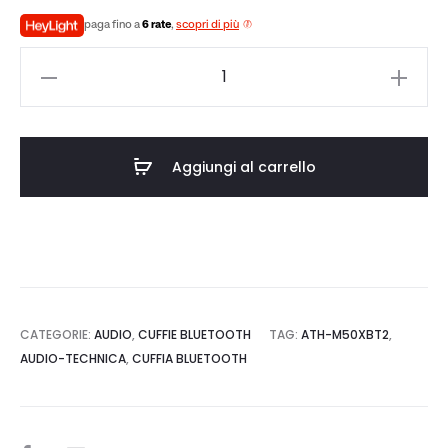
zo
prezzo
paga fino a
6 rate
,
scopri di più
le
originale
Audio-
è:
era:
Technica
ATH-
0.
€199,00.
M50XBT2
Aggiungi al carrello
quantità
CATEGORIE:
AUDIO
,
CUFFIE BLUETOOTH
TAG:
ATH-M50XBT2
,
AUDIO-TECHNICA
,
CUFFIA BLUETOOTH