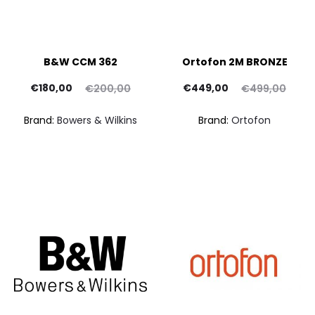
B&W CCM 362
Ortofon 2M BRONZE
Il
Il
Il
Il
€
180,00
€
449,00
€
200,00
€
499,00
prezzo
prezzo
prezzo
prezzo
Brand:
Bowers & Wilkins
Brand:
Ortofon
ttuale
originale
attuale
originale
è:
era:
è:
era:
80,00.
€200,00.
€449,00.
€499,00.