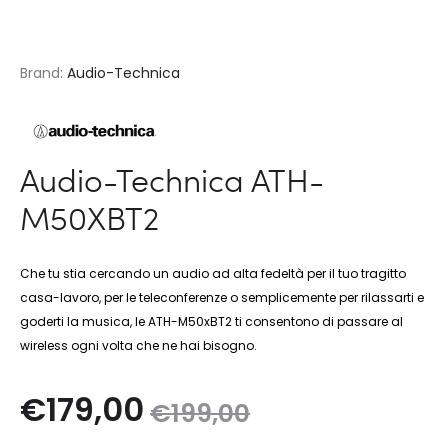
Brand:
Audio-Technica
Audio-Technica ATH-
M50XBT2
Che tu stia cercando un audio ad alta fedeltà per il tuo tragitto
casa-lavoro, per le teleconferenze o semplicemente per rilassarti e
goderti la musica, le ATH-M50xBT2 ti consentono di passare al
wireless ogni volta che ne hai bisogno.
Il
Il
€
179,00
€
199,00