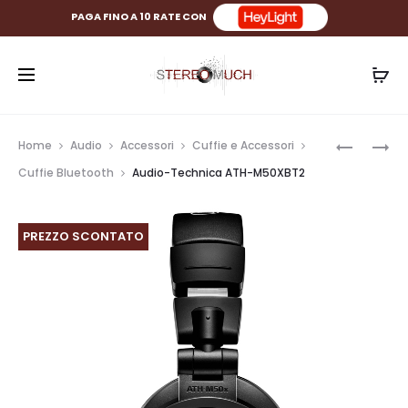
PAGA FINO A 10 RATE CON
Prod
AUDIO-
AUDIO-
Home
Audio
Accessori
Cuffie e Accessori
TECHNIC
TECHNIC
navig
Cuffie Bluetooth
Audio-Technica ATH-M50XBT2
ATH-
ATH-
M20XBT
M30X
PREZZO SCONTATO