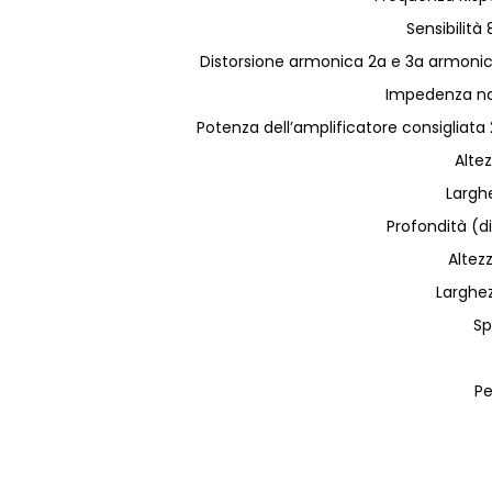
Sensibilità
Distorsione armonica 2a e 3a armonic
Impedenza no
Potenza dell’amplificatore consiglia
Alte
Largh
Profondità (d
Altez
Larghe
S
Pe