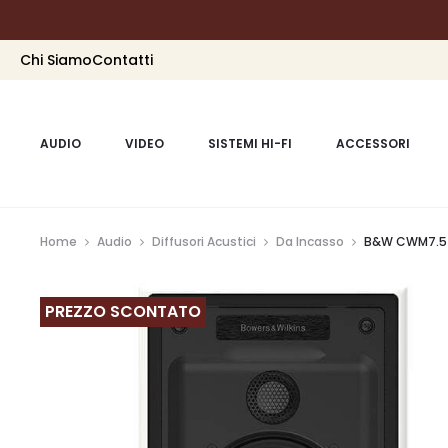
Chi Siamo
Contatti
AUDIO
VIDEO
SISTEMI HI-FI
ACCESSORI
Home
Audio
Diffusori Acustici
Da Incasso
B&W CWM7.5
PREZZO SCONTATO