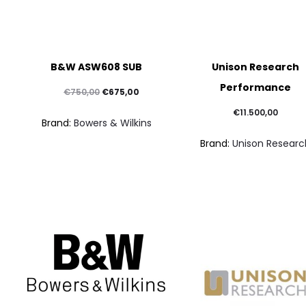
Questo
B&W ASW608 SUB
Unison Research
prodotto
Performance
ha
Il
Il
€
675,00
€
750,00
più
prezzo
prezzo
€
11.500,00
Brand:
Bowers & Wilkins
varianti.
originale
attuale
Brand:
Unison Researc
Le
era:
è:
opzioni
€750,00.
€675,00.
possono
essere
scelte
nella
pagina
del