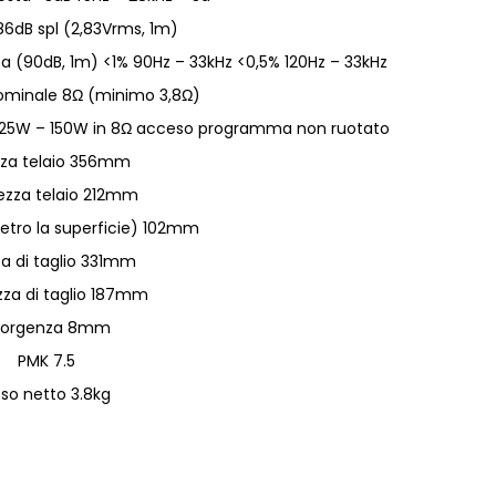
 86dB spl (2,83Vrms, 1m)
a (90dB, 1m) <1% 90Hz – 33kHz <0,5% 120Hz – 33kHz
minale 8Ω (minimo 3,8Ω)
ta 25W – 150W in 8Ω acceso programma non ruotato
zza telaio 356mm
ezza telaio 212mm
ietro la superficie) 102mm
za di taglio 331mm
zza di taglio 187mm
porgenza 8mm
PMK 7.5
so netto 3.8kg