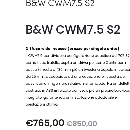
B&W CWM7.5 S2
B&W CWM7.5 S2
Diffusore da incasso (prezzo per singola unita)
Il CWM7.5 condivide la configurazione acustica del 707 S2 
come il suo fratello, ospita un driver per cono Continuum
basso / medio di 130 mm più un tweeter a cupola in carbo
da 25 mm, accoppiato ad una eccezionale risposta dei
bassi con un ingombro relativamente ridotto. Ha un deflett
costruito in ABS rinforzato con vetro più un proprio backbox
integrato, garantendo un’installazione adattabile e
prestazioni ottimali.
Il
Il
€
765,00
€
850,00