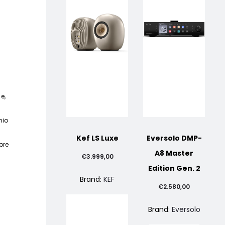
e,
nio
Kef LS Luxe
Eversolo DMP-
ore
A8 Master
€
3.999,00
Edition Gen. 2
Brand:
KEF
€
2.580,00
Brand:
Eversolo