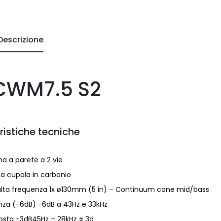
Descrizione
CWM7.5 S2
ristiche tecniche
a a parete a 2 vie
a cupola in carbonio
alta frequenza 1x ø130mm (5 in) – Continuum cone mid/bass
enza (-6dB) -6dB a 43Hz e 33kHz
osta -3dB45Hz – 28kHz ± 3d