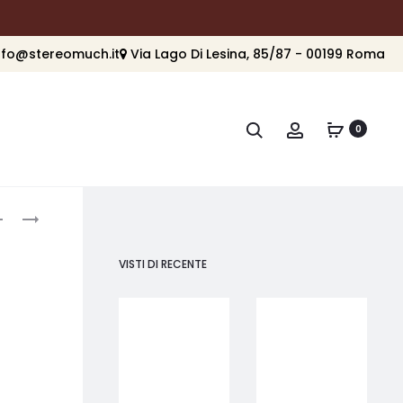
nfo@stereomuch.it
Via Lago Di Lesina, 85/87 - 00199 Roma
Cerca
Account
0
roduct
B&W
B&W
CCM7.3
CWM7.4
avigation
S2
S2
VISTI DI RECENTE