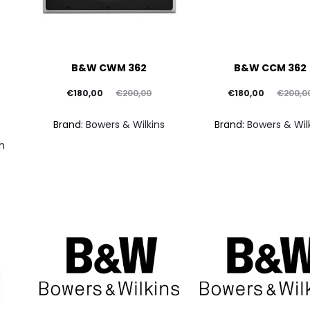
B&W CWM 362
B&W CCM 362
Il
Il
Il
Il
€
180,00
€
180,00
€
200,00
€
200,0
prezzo
prezzo
prezzo
prezzo
Brand:
Bowers & Wilkins
Brand:
Bowers & Wil
attuale
originale
attuale
originale
h
è:
era:
è:
era:
€180,00.
€200,00.
€180,00.
€200,00.