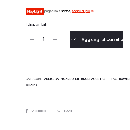
prezzo
prezzo
paga fino a
12 rate
,
scopri di più
attuale
originale
1 disponibili
è:
era:
B&W
Aggiungi al carrello
CWM7.5
765,00.
€850,00.
S2
quantità
CATEGORIE:
AUDIO
,
DA INCASSO
,
DIFFUSORI ACUSTICI
TAG:
BOWER
WILKINS
SHARE
FACEBOOK
EMAIL