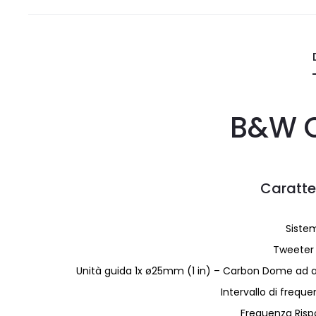
B&W 
Caratte
Sistem
Tweeter 
Unità guida 1x ø25mm (1 in) – Carbon Dome ad 
Intervallo di frequ
Frequenza Risp