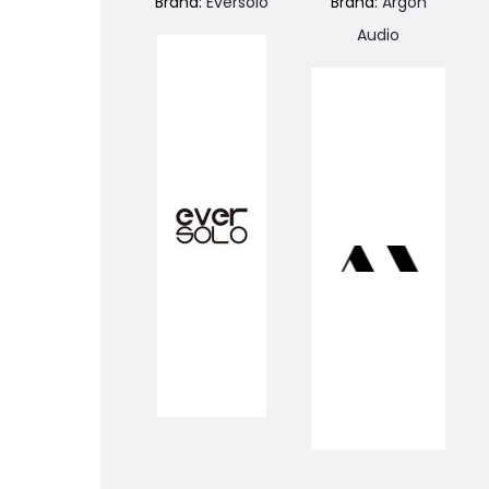
Brand:
Eversolo
Brand:
Argon
Audio