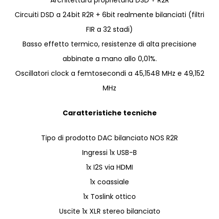
Architettura proprietaria DSD + R2R
Circuiti DSD a 24bit R2R + 6bit realmente bilanciati (filtri
FIR a 32 stadi)
Basso effetto termico, resistenze di alta precisione
abbinate a mano allo 0,01%.
Oscillatori clock a femtosecondi a 45,1548 MHz e 49,152
MHz
Caratteristiche tecniche
Tipo di prodotto DAC bilanciato NOS R2R
Ingressi 1x USB-B
1x I2S via HDMI
1x coassiale
1x Toslink ottico
Uscite 1x XLR stereo bilanciato