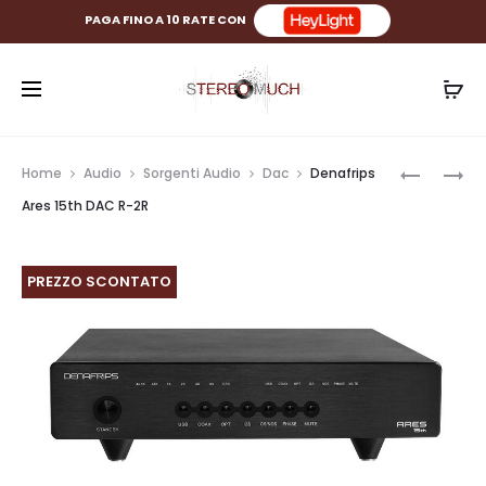
PAGA FINO A 10 RATE CON
Prod
B&W
DENAFRI
Home
Audio
Sorgenti Audio
Dac
Denafrips
CCM682
PONTUS
navig
Ares 15th DAC R-2R
DIFFUSO
15TH
DA
DAC
INCASSO
R-
PREZZO SCONTATO
SERIE
2R
CI
600