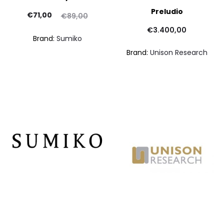
Preludio
Il
Il
€
71,00
€
89,00
prezzo
prezzo
€
3.400,00
Brand:
Sumiko
attuale
originale
Brand:
Unison Research
è:
era:
€71,00.
€89,00.