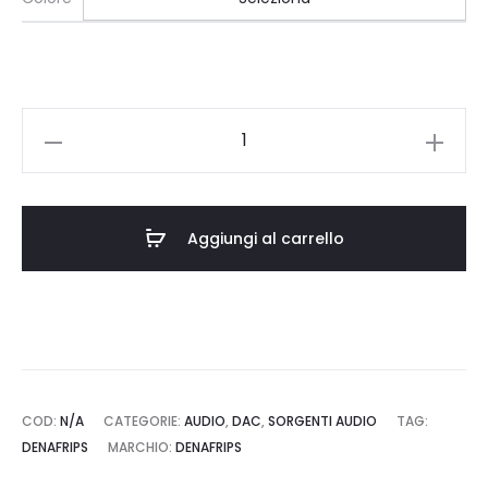
era:
è:
€1.513,00.
€1.399,00.
Denafrips
Ares
15th
DAC
Aggiungi al carrello
R-
2R
quantità
COD:
N/A
CATEGORIE:
AUDIO
,
DAC
,
SORGENTI AUDIO
TAG:
DENAFRIPS
MARCHIO:
DENAFRIPS