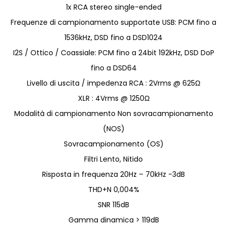
1x RCA stereo single-ended
Frequenze di campionamento supportate USB: PCM fino a
1536kHz, DSD fino a DSD1024
I2S / Ottico / Coassiale: PCM fino a 24bit 192kHz, DSD DoP
fino a DSD64
Livello di uscita / impedenza RCA : 2Vrms @ 625Ω
XLR : 4Vrms @ 1250Ω
Modalità di campionamento Non sovracampionamento
(NOS)
Sovracampionamento (OS)
Filtri Lento, Nitido
Risposta in frequenza 20Hz – 70kHz -3dB
THD+N 0,004%
SNR 115dB
Gamma dinamica > 119dB