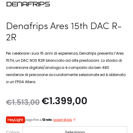
Denafrips Ares 15th DAC R-
2R
Per celebrare i suoi 15 anni di esperienza, Denafrips presenta l’Ares
15TH, un DAC NOS R2R bilanciato ad alte prestazioni. Lo stadio di
conversione digitale/analogica è composto da ben 480
resistenze di precisione accuratamente selezionate ed è abbinato
a un FPGA Altera.
Il
Il
€
1.399,00
€
1.513,00
prezzo
prezzo
paga fino a
12 rate
,
scopri di più
originale
attuale
Colore