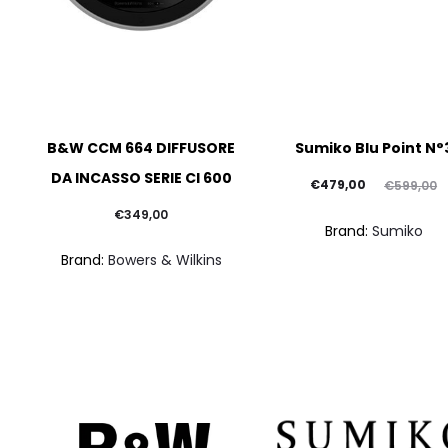
B&W CCM 664 DIFFUSORE
Sumiko Blu Point N°
DA INCASSO SERIE CI 600
Il
Il
€
479,00
€
599,00
prezzo
prezzo
€
349,00
Brand:
Sumiko
attuale
originale
Brand:
Bowers & Wilkins
è:
era:
€479,00.
€599,00.