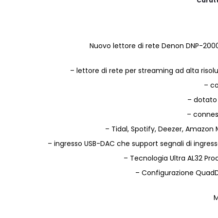
Caratt
Nuovo lettore di rete Denon DNP-2000
– lettore di rete per streaming ad alta risolu
– co
– dotato
– connes
– Tidal, Spotify, Deezer, Amazon 
– ingresso USB-DAC che support segnali di ingresso
– Tecnologia Ultra AL32 Pro
– Configurazione QuadDA
M