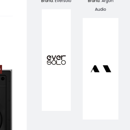
Brand:
Eversolo
Brand:
Argon
Audio
O
PREZZO SCONTATO
PREZZO SCONTA