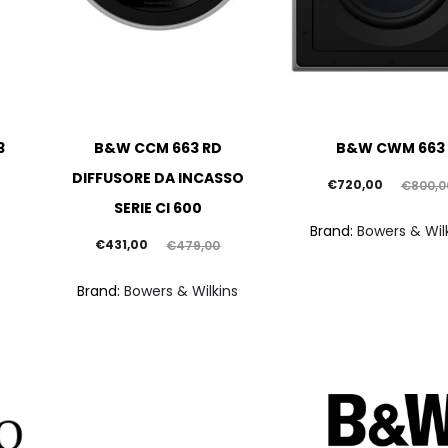
3
B&W CCM 663 RD
B&W CWM 663
DIFFUSORE DA INCASSO
Il
Il
€
720,00
€
800,0
SERIE CI 600
prezzo
prezzo
Brand:
Bowers & Wil
Il
Il
attuale
originale
€
431,00
€
479,00
prezzo
prezzo
è:
era:
Brand:
Bowers & Wilkins
attuale
originale
€720,00.
€800,00.
è:
era:
€431,00.
€479,00.