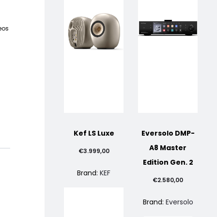
eos
o
le
Kef LS Luxe
Eversolo DMP-
A8 Master
€
3.999,00
Edition Gen. 2
0,00.
Brand:
KEF
€
2.580,00
Brand:
Eversolo