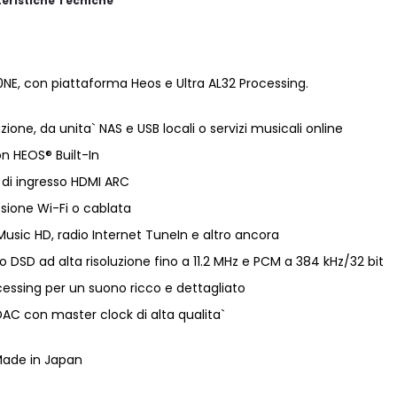
eristiche Tecniche
NE, con piattaforma Heos e Ultra AL32 Processing.
zione, da unita` NAS e USB locali o servizi musicali online
n HEOS® Built-In
 di ingresso HDMI ARC
sione Wi-Fi o cablata
Music HD, radio Internet TuneIn e altro ancora
 DSD ad alta risoluzione fino a 11.2 MHz e PCM a 384 kHz/32 bit
cessing per un suono ricco e dettagliato
C con master clock di alta qualita`
ade in Japan