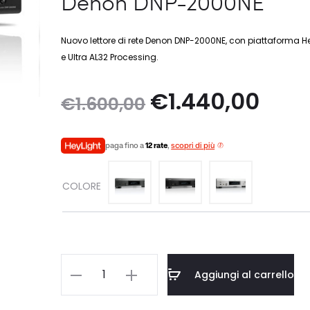
Denon DNP-2000NE
Nuovo lettore di rete Denon DNP-2000NE, con piattaforma H
e Ultra AL32 Processing.
Il
Il
€
1.440,00
€
1.600,00
prezzo
prezz
paga fino a
12 rate
,
scopri di più
originale
attua
COLORE
era:
è:
€1.600,00.
€1.44
Denon
Aggiungi al carrello
DNP-
2000NE