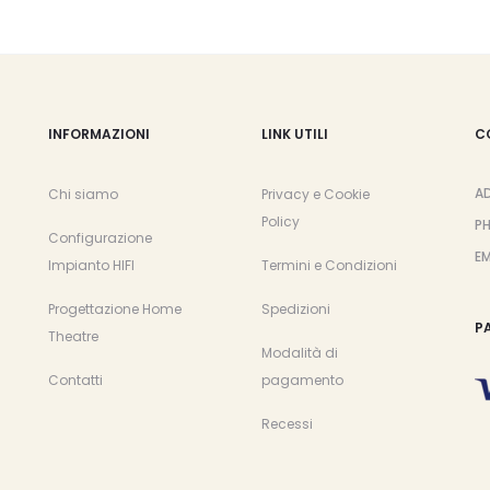
INFORMAZIONI
LINK UTILI
C
A
Chi siamo
Privacy e Cookie
Policy
P
Configurazione
EM
Impianto HIFI
Termini e Condizioni
Progettazione Home
Spedizioni
P
Theatre
Modalità di
Contatti
pagamento
Recessi