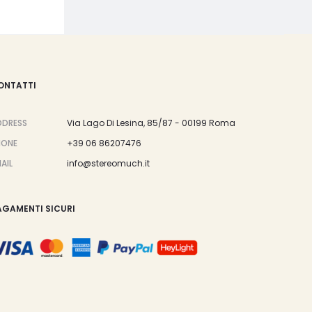
ONTATTI
DDRESS
Via Lago Di Lesina, 85/87 - 00199 Roma
HONE
+39 06 86207476
AIL
info@stereomuch.it
AGAMENTI SICURI