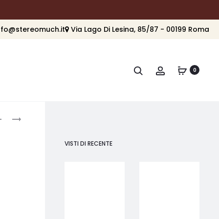
nfo@stereomuch.it
Via Lago Di Lesina, 85/87 - 00199 Roma
Cerca
Account
0
roduct
DENON
DENON
DCD-
DP-
avigation
3000NE
3000NE
VISTI DI RECENTE