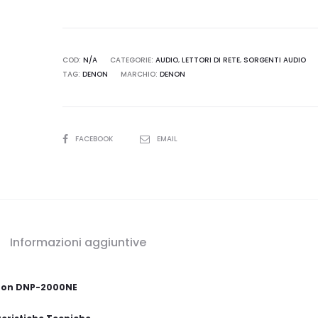
quantità
COD:
N/A
CATEGORIE:
AUDIO
,
LETTORI DI RETE
,
SORGENTI AUDIO
TAG:
DENON
MARCHIO:
DENON
SHARE
FACEBOOK
EMAIL
Informazioni aggiuntive
on DNP-2000NE