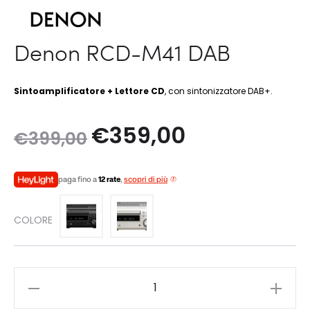
Denon RCD-M41 DAB
Sintoamplificatore + Lettore CD
, con sintonizzatore DAB+.
Il
Il
€
359,00
€
399,00
prezzo
prezzo
paga fino a
12 rate
,
scopri di più
originale
attuale
COLORE
era:
è:
€399,00.
€359,00.
Denon
RCD-