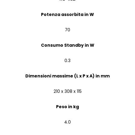
Potenza assorbita in W
70
Consumo Standby in W
0.3
Dimensioni massime (L x P x A) in mm
210 x 308 x 115
Peso in kg
4.0