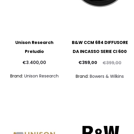
Unison Research
B&W CCM 684 DIFFUSORE
Preludio
DA INCASSO SERIE CI 600
Il
Il
pr
€
3.400,00
€
359,00
€
399,00
prezzo
prezzo
at
Brand:
Unison Research
Brand:
Bowers & Wilkins
attuale
originale
è:
era:
€58
€359,00.
€399,00.