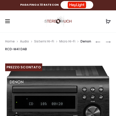
PAGA FINO A 10 RATE CON
Prod
UNISON
DENON
Home
Audio
Sistemi Hi-Fi
Micro Hi-Fi
Denon
RESEARC
DL-
navig
RCD-M41 DAB
MAX
110
2
PREZZO SCONTATO