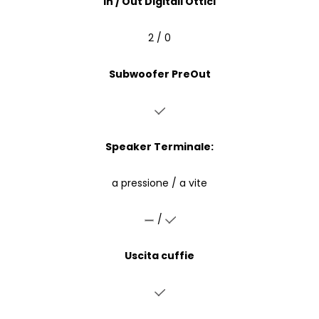
In / Out Digitali Ottici
2 / 0
Subwoofer PreOut
Speaker Terminale:
a pressione / a vite
/
Uscita cuffie