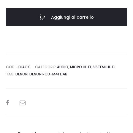
M41
DAB
Aggiungi al carrello
quantità
COD:
-BLACK
CATEGORIE:
AUDIO
,
MICRO HI-FI
,
SISTEMI HI-FI
TAG:
DENON
,
DENON RCD-M41 DAB
SHARE