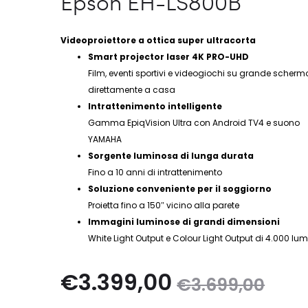
Epson EH-LS800B
Videoproiettore a ottica super ultracorta
Smart projector laser 4K PRO-UHD
Film, eventi sportivi e videogiochi su grande scherm
direttamente a casa
Intrattenimento intelligente
Gamma EpiqVision Ultra con Android TV4 e suono
YAMAHA
Sorgente luminosa di lunga durata
Fino a 10 anni di intrattenimento
Soluzione conveniente per il soggiorno
Proietta fino a 150″ vicino alla parete
Immagini luminose di grandi dimensioni
White Light Output e Colour Light Output di 4.000 lu
Il
Il
€
3.399,00
€
3.699,00