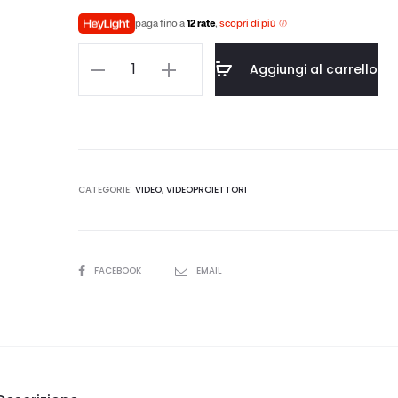
prezzo
prezzo
paga fino a
12 rate
,
scopri di più
attuale
originale
Epson
Aggiungi al carrello
EH-
è:
era:
LS800B
quantità
399,00.
€3.699,00.
CATEGORIE:
VIDEO
,
VIDEOPROIETTORI
SHARE
FACEBOOK
EMAIL