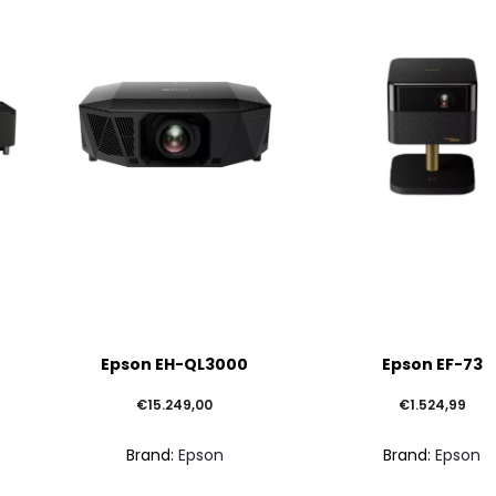
Questo
Questo
Epson EH-QL3000
Epson EF-73
prodotto
prodotto
ha
ha
€
15.249,00
€
1.524,99
più
più
Brand:
Epson
Brand:
Epson
varianti.
varianti.