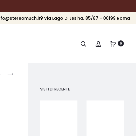
nfo@stereomuch.it
Via Lago Di Lesina, 85/87 - 00199 Roma
Cerca
Account
0
roduct
NORSTONE
EVERSOLO
SPIDER
BTR-
avigation
BASE
12
VISTI DI RECENTE
TELECOMANDO
PER
DMP-
A6