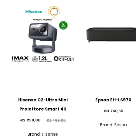
Hisense C2-Ultra Mini
Epson EH-LS970
Proiettore Smart 4K
€
3.760,65
Il
Il
€
2.290,00
€
2.499,00
Brand:
Epson
prezzo
prezzo
Brand:
Hisense