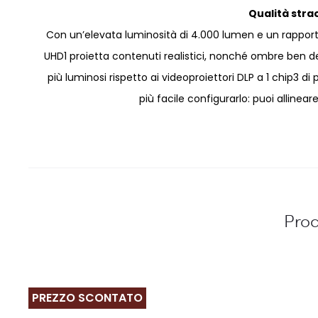
Qualità stra
Con un’elevata luminosità di 4.000 lumen e un rapporto
UHD1 proietta contenuti realistici, nonché ombre ben def
più luminosi rispetto ai videoproiettori DLP a 1 chip3 d
più facile configurarlo: puoi alline
Prod
PREZZO SCONTATO