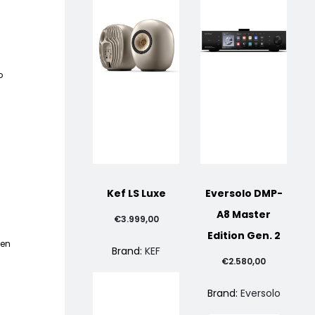
o
Kef LS Luxe
Eversolo DMP-
A8 Master
€
3.999,00
Edition Gen. 2
men
Brand:
KEF
€
2.580,00
Brand:
Eversolo