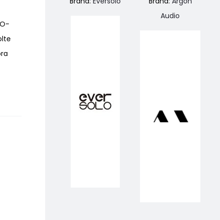
Brand:
Eversolo
Brand:
Argon
Audio
RO-
olte
ora