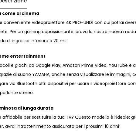
Descrizione
a come al cinema
 e conveniente videoproiettore 4K PRO-UHD1 con cui potrai aver
parete. Per un gaming appassionante: prova la nostra nuova modal
rdo di ingresso inferiore a 20 ms.
ome entertainment
ttacoli e giochi da Google Play, Amazon Prime Video, YouTube e a
D grazie al suono YAMAHA, anche senza visualizzare le immagini, 
egare via Bluetooth altri dispositivi per usare il videoproiettore c
oparlante stereo.
minosa di lunga durata
 affidabile per sostituire la tua TV? Questo modello è l’ideale: gr
r, avrai intrattenimento assicurato per i prossimi 10 anni².