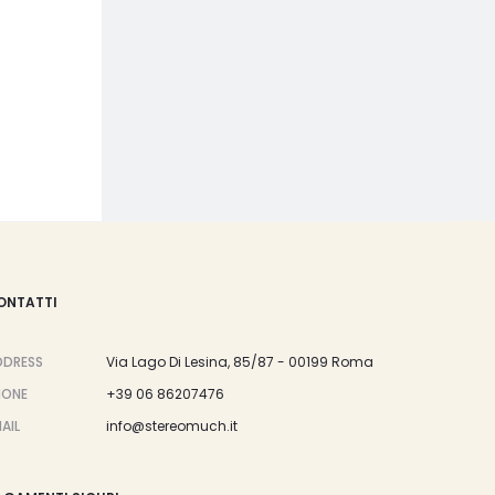
ONTATTI
DDRESS
Via Lago Di Lesina, 85/87 - 00199 Roma
HONE
+39 06 86207476
AIL
info@stereomuch.it