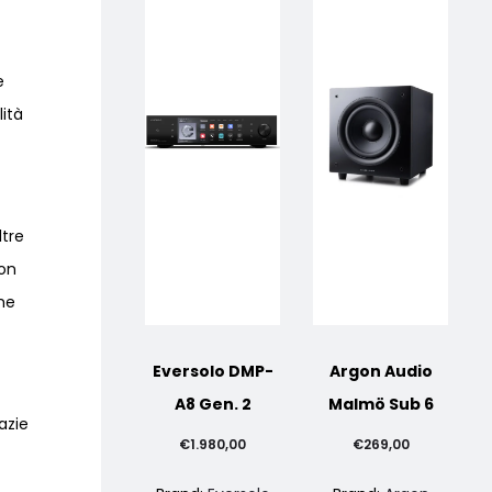
e
ità
ltre
con
ome
Eversolo DMP-
Argon Audio
A8 Gen. 2
Malmö Sub 6
azie
€
1.980,00
€
269,00