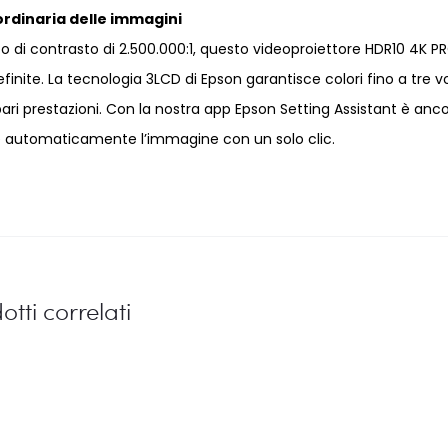
ordinaria delle immagini
 di contrasto di 2.500.000:1, questo videoproiettore HDR10 4K P
inite. La tecnologia 3LCD di Epson garantisce colori fino a tre v
i pari prestazioni. Con la nostra app Epson Setting Assistant è anc
are automaticamente l’immagine con un solo clic.
otti correlati