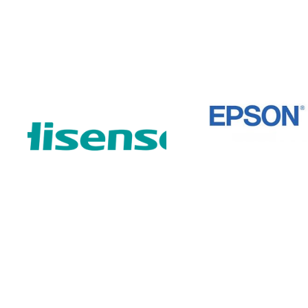
attuale
originale
è:
era:
€2.290,00.
€2.499,00.