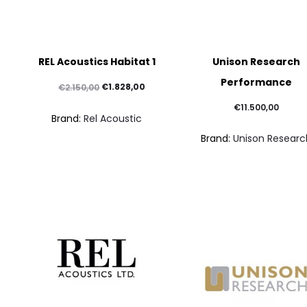
Questo
REL Acoustics Habitat 1
Unison Research
prodotto
Performance
ha
Il
Il
€
1.828,00
€
2.150,00
più
prezzo
prezzo
€
11.500,00
Brand:
Rel Acoustic
varianti.
originale
attuale
Brand:
Unison Researc
Le
era:
è:
opzioni
€2.150,00.
€1.828,00.
possono
essere
scelte
nella
pagina
del