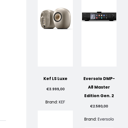
Fascia
di
Kef LS Luxe
Eversolo DMP-
A8 Master
€
3.999,00
prezzo:
Edition Gen. 2
Brand:
KEF
€
2.580,00
da
Brand:
Eversolo
€5.015,00