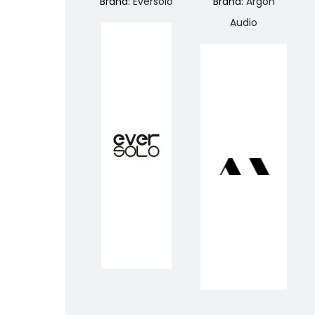
Brand:
Eversolo
Brand:
Argon
Audio