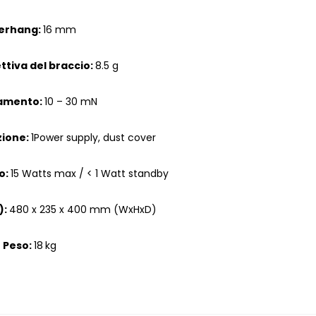
erhang:
16 mm
ttiva del braccio:
8.5 g
amento:
10 – 30 mN
zione:
1Power supply, dust cover
o:
15 Watts max / < 1 Watt standby
):
480 x 235 x 400 mm (WxHxD)
Peso:
18
kg