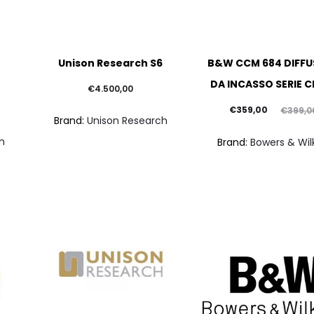
Questo
Unison Research S6
B&W CCM 684 DIFF
prodotto
DA INCASSO SERIE C
ha
€
4.500,00
più
Il
Il
€
359,00
€
399,0
Brand:
Unison Research
varianti.
prezzo
prezzo
h
Brand:
Bowers & Wil
Le
attuale
originale
opzioni
è:
era:
possono
€359,00.
€399,00.
essere
scelte
nella
pagina
del