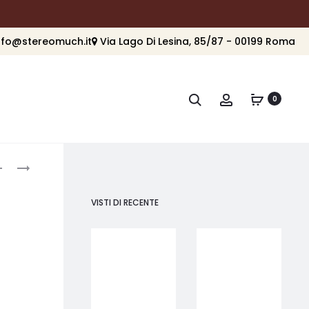
nfo@stereomuch.it
Via Lago Di Lesina, 85/87 - 00199 Roma
Cerca
Account
0
roduct
MARTIN
PRO-
LOGAN
JECT
avigation
DYNAMO
X-
VISTI DI RECENTE
OUTDOOR
TENSION
SUB
10
120
EVOLUTION