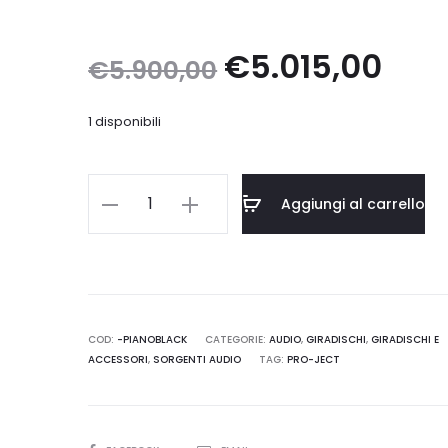
Il
Il
€
5.015,00
€
5.900,00
prezzo
prez
1 disponibili
originale
attua
Pro-
Aggiungi al carrello
era:
è:
Ject
X-
€5.900,00.
€5.01
Tension
10
Evolution
COD:
-PIANOBLACK
CATEGORIE:
AUDIO
,
GIRADISCHI
,
GIRADISCHI E
ACCESSORI
,
SORGENTI AUDIO
TAG:
PRO-JECT
Super
Pack
quantità