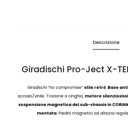
Descrizione
Giradischi Pro-Ject X-T
Giradischi “no compromise”
stile retrò
.
Base ant
acciaio/vinile. Trazione a cinghia,
motore silenziosis
sospensione magnetica del sub-chassis in CORIA
montata
. Piedini magnetici ad altezza regol