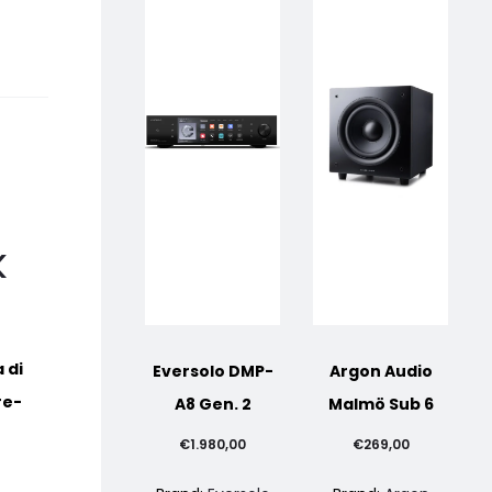
K
 di
Eversolo DMP-
Argon Audio
re-
A8 Gen. 2
Malmö Sub 6
€
1.980,00
€
269,00