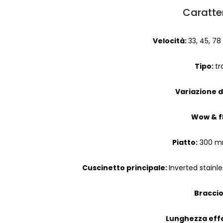
Caratter
Velocità:
33, 45, 78
Tipo:
tr
Variazione d
Wow & f
Piatto:
300 mm
Cuscinetto principale:
Inverted stainl
Braccio
Lunghezza effe