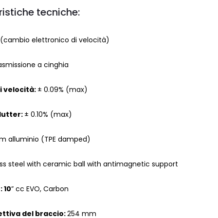
istiche tecniche:
 (cambio elettronico di velocità)
asmissione a cinghia
i velocità:
± 0.09% (max)
lutter:
± 0.10% (max)
 alluminio (TPE damped)
ess steel with ceramic ball with antimagnetic support
: 10
” cc EVO, Carbon
ttiva del braccio:
254 mm