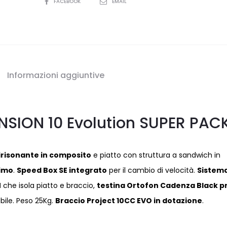
SHARE
FACEBOOK
EMAIL
Informazioni aggiuntive
ENSION 10 Evolution SUPER PAC
irisonante in composito
e piatto con struttura a sandwich in
simo
.
Speed Box SE integrato
per il cambio di velocità.
Sistema
N
che isola piatto e braccio,
testina Ortofon Cadenza Black p
abile. Peso 25Kg.
Braccio Project 10CC EVO in dotazione
.