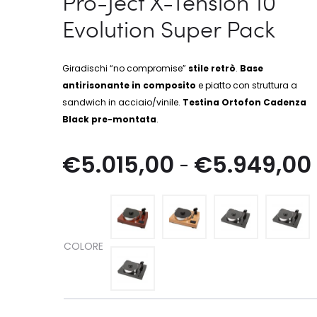
Pro-Ject X-Tension 10
Evolution Super Pack
Giradischi “no compromise”
stile retrò
.
Base
antirisonante in composito
e piatto con struttura a
sandwich in acciaio/vinile.
Testina Ortofon Cadenza
Black pre-montata
.
€
5.015,00
€
5.949,00
-
COLORE