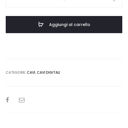
Note
Firenze
USB
Aggiungi al carrello
quantità
CATEGORIE:
CAVI
,
CAVI DIGITALI
SHARE