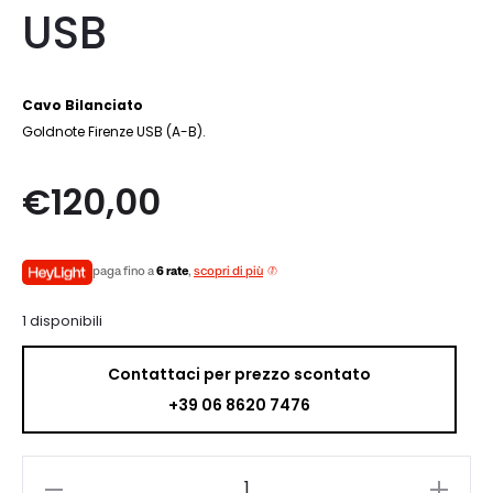
USB
Cavo Bilanciato
Goldnote Firenze USB (A-B).
€
120,00
paga fino a
6 rate
,
scopri di più
1 disponibili
Contattaci per prezzo scontato
+39 06 8620 7476
Gold