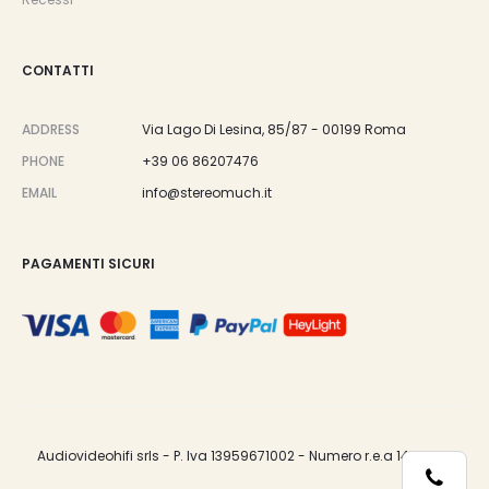
CONTATTI
ADDRESS
Via Lago Di Lesina, 85/87 - 00199 Roma
PHONE
+39 06 86207476
EMAIL
info@stereomuch.it
PAGAMENTI SICURI
Audiovideohifi srls - P. Iva 13959671002 - Numero r.e.a 1487033.