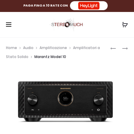
PAGA FINO A 10 RATE CON
Prod
MARANT
TECHNIC
Home
Audio
Amplificazione
Amplificatori a
MODEL
EAH-
navig
Stato Solido
Marantz Model 10
M1
A800