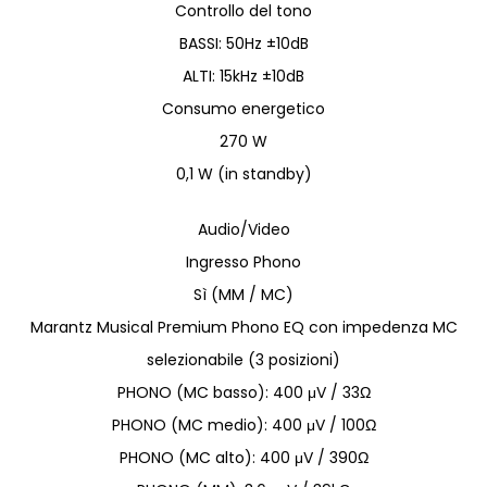
Controllo del tono
BASSI: 50Hz ±10dB
ALTI: 15kHz ±10dB
Consumo energetico
270 W
0,1 W (in standby)
Audio/Video
Ingresso Phono
Sì (MM / MC)
Marantz Musical Premium Phono EQ con impedenza MC
selezionabile (3 posizioni)
PHONO (MC basso): 400 μV / 33Ω
PHONO (MC medio): 400 μV / 100Ω
PHONO (MC alto): 400 μV / 390Ω