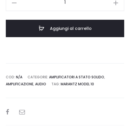
Model
10
quantità
Aggiungi al carrello
COD:
N/A
CATEGORIE:
AMPLIFICATORI A STATO SOLIDO
,
AMPLIFICAZIONE
,
AUDIO
TAG:
MARANTZ MODEL 10
SHARE