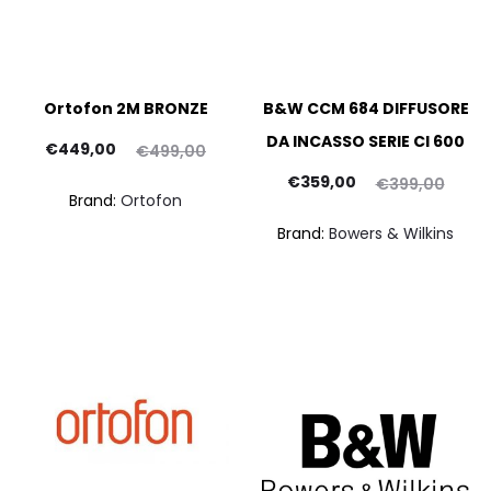
Ortofon 2M BRONZE
B&W CCM 684 DIFFUSORE
DA INCASSO SERIE CI 600
Il
Il
€
449,00
€
499,00
rezzo
prezzo
Il
Il
€
359,00
€
399,00
Brand:
Ortofon
ttuale
originale
prezzo
prezzo
pr
Brand:
Bowers & Wilkins
è:
era:
attuale
originale
at
49,00.
€499,00.
è:
era:
€359,00.
€399,00.
€62