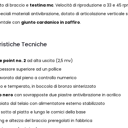
to di braccio e
testina mc
. Velocità di riproduzione a 33 e 45 rp
ciali materiali antivibrazione, dotato di articolazione verticale 
zontale con
giunto cardanico in zaffiro
.
ristiche Tecniche
 point no. 2
ad alta uscita (2,5 mv)
pessore superiore ad un pollice
lavorato dal pieno a controllo numerico
ato e temperato, in boccola di bronzo sinterizzato
o nero
con sovrapposte due piastre antivibrazione in acrilico
to dal telaio con alimentatore esterno stabilizzato
sotto al piatto e lungo le cornici della base
ng e altezza del braccio preregolati in fabbrica