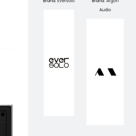
Brand:
Eversolo
Brand:
Argon
Audio
PREZZO SCONTATO
PREZZO SCONTA