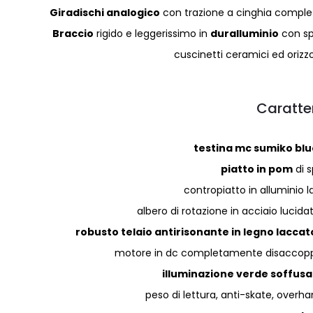
Giradischi analogico
con trazione a cinghia comple
Braccio
rigido e leggerissimo in
duralluminio
con spe
cuscinetti ceramici ed oriz
Caratte
testina mc sumiko blue
piatto in pom
di s
contropiatto in alluminio 
albero di rotazione in acciaio lucid
robusto telaio antirisonante in legno laccat
motore in dc completamente disaccoppia
illuminazione verde soffusa
peso di lettura, anti-skate, overha