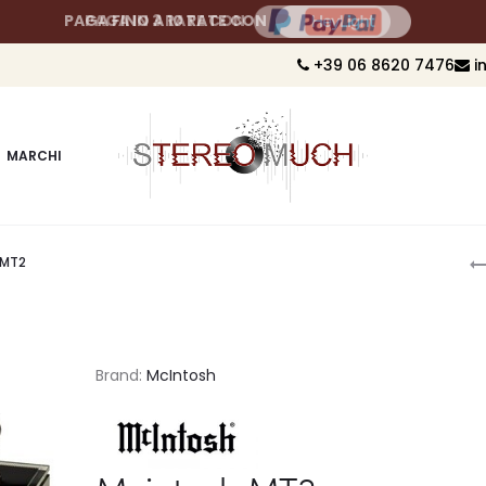
PAGA FINO A 10 RATE CON
+39 06 8620 7476
i
MARCHI
P
 MT2
n
Brand:
McIntosh