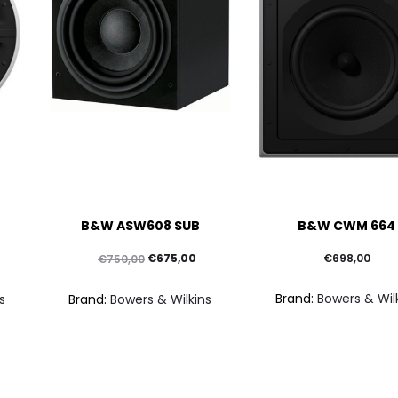
Questo
B&W ASW608 SUB
B&W CWM 664
prodotto
ha
Il
Il
€
675,00
€
698,00
€
750,00
più
prezzo
prezzo
Brand:
Bowers & Wil
s
Brand:
Bowers & Wilkins
varianti.
originale
attuale
Le
era:
è:
opzioni
€750,00.
€675,00.
possono