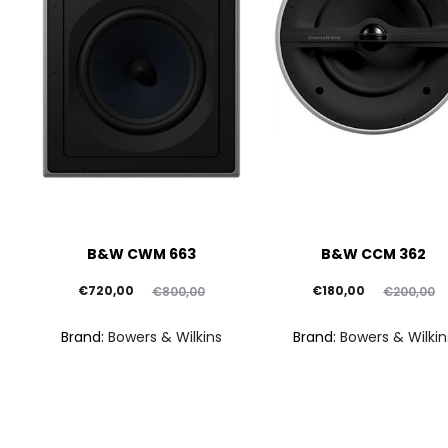
B&W CWM 663
B&W CCM 362
Il
Il
Il
Il
€
720,00
€
180,00
€
800,00
€
200,00
prezzo
prezzo
prezzo
prezzo
Brand:
Bowers & Wilkins
Brand:
Bowers & Wilkin
attuale
originale
attuale
originale
è:
era:
è:
era:
€720,00.
€800,00.
€180,00.
€200,00.