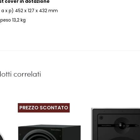
t cover in dotazione
x a x p) 452 x 127 x 432 mm
peso 13,2 kg
otti correlati
PREZZO SCONTATO