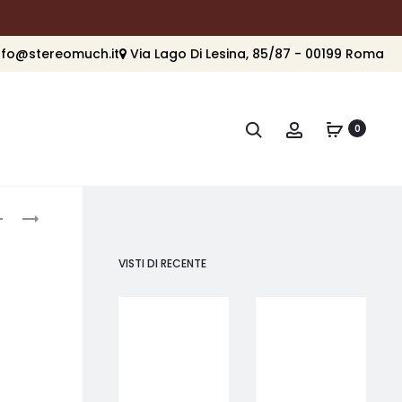
nfo@stereomuch.it
Via Lago Di Lesina, 85/87 - 00199 Roma
Cerca
Account
0
roduct
MCINTOSH
MCINTOSH
MT5
MPC1500
avigation
VISTI DI RECENTE