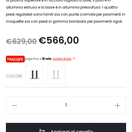
la piastra superiore è in acciaio tagliato a laser, il palo è in
alluminio estruso e la base è in alluminio pressofuso. I quattro
piedi regolabili sono forniti sia con punte cromate per pavimenti in
moquette sia con piedi in gomma bombata per pavimenti rigidi.
Il
Il
€
566,00
€
629,00
prezzo
prezzo
paga fino a
12 rate
,
scopri di più
originale
attuale
COLORE
era:
è:
€629,00.
€566,00.
Monitor
Audio
Studio
89
Aggiungi al carrello