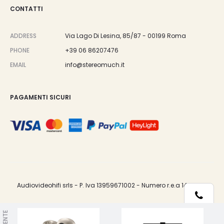
CONTATTI
ADDRESS
Via Lago Di Lesina, 85/87 - 00199 Roma
PHONE
+39 06 86207476
EMAIL
info@stereomuch.it
PAGAMENTI SICURI
Audiovideohifi srls - P. Iva 13959671002 - Numero r.e.a 1487033.
Telefono