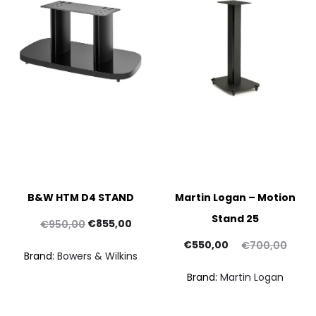
B&W HTM D4 STAND
Martin Logan – Motion
Stand 25
Il
Il
€
855,00
€
950,00
prezzo
prezzo
Il
Il
€
550,00
€
700,00
Brand:
Bowers & Wilkins
originale
attuale
prezzo
prezzo
Brand:
Martin Logan
era:
è:
attuale
originale
€950,00.
€855,00.
è:
era: