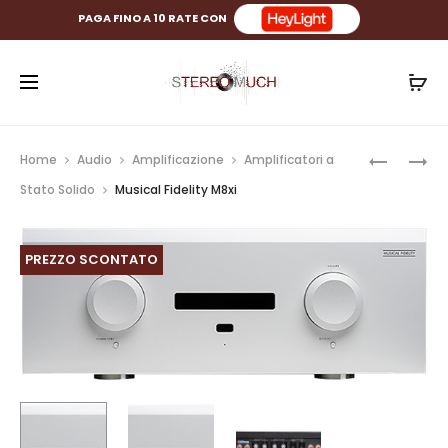
PAGA FINO A 10 RATE CON
Prod
MUSICAL
MUSICAL
Home
Audio
Amplificazione
Amplificatori a
FIDELITY
FIDELITY
navig
Stato Solido
Musical Fidelity M8xi
M6S
NU-
PRX
VISTA
VINYL
PREZZO SCONTATO