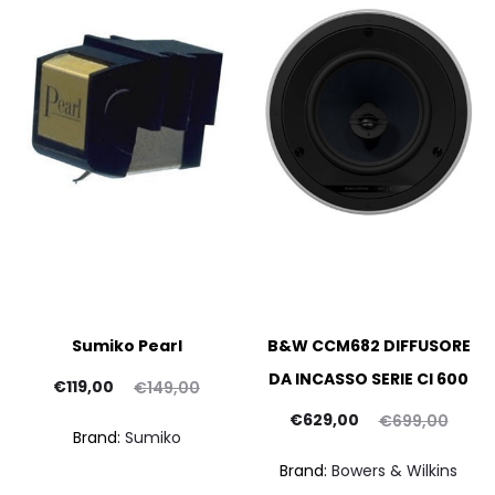
Sumiko Pearl
B&W CCM682 DIFFUSORE
DA INCASSO SERIE CI 600
Il
Il
€
119,00
€
149,00
prezzo
prezzo
Il
Il
€
629,00
€
699,00
Brand:
Sumiko
attuale
originale
prezzo
prezzo
a
Brand:
Bowers & Wilkins
è:
era:
attuale
originale