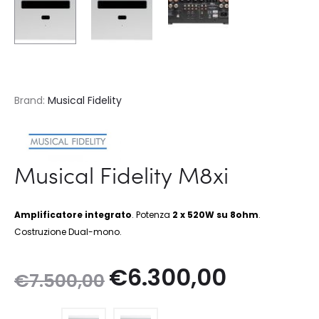
Brand:
Musical Fidelity
Musical Fidelity M8xi
Amplificatore integrato
. Potenza
2 x 520W su 8ohm
.
Costruzione Dual-mono.
Il
Il
€
6.300,00
€
7.500,00
prezzo
prezzo