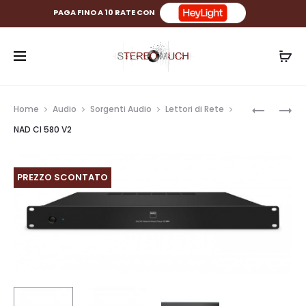
PAGA FINO A 10 RATE CON
Prod
NAD
NAD
Home
Audio
Sorgenti Audio
Lettori di Rete
CI
CI
navig
NAD CI 580 V2
16-
720
60
V2
DSP
PREZZO SCONTATO