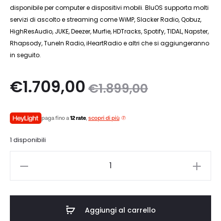
disponibile per computer e dispositivi mobili. BluOS supporta molti
servizi di ascolto e streaming come WiMP, Slacker Radio, Qobuz,
HighResAudio, JUKE, Deezer, Murfie, HDTracks, Spotify, TIDAL, Napster,
Rhapsody, TuneIn Radio, iHeartRadio e altri che si aggiungeranno
in seguito.
Il
Il
€
1.709,00
€
1.899,00
zo
prezzo
paga fino a
12 rate
,
scopri di più
le
originale
1 disponibili
è:
era:
NAD
0.
€1.899,00.
CI
580
V2
Aggiungi al carrello
quantità