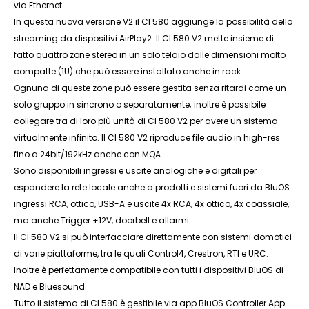
via Ethernet.
In questa nuova versione V2 il CI 580 aggiunge la possibilità dello
streaming da dispositivi AirPlay2. Il CI 580 V2 mette insieme di
fatto quattro zone stereo in un solo telaio dalle dimensioni molto
compatte (1U) che può essere installato anche in rack.
Ognuna di queste zone può essere gestita senza ritardi come un
solo gruppo in sincrono o separatamente; inoltre è possibile
collegare tra di loro più unità di CI 580 V2 per avere un sistema
virtualmente infinito. Il CI 580 V2 riproduce file audio in high-res
fino a 24bit/192kHz anche con MQA.
Sono disponibili ingressi e uscite analogiche e digitali per
espandere la rete locale anche a prodotti e sistemi fuori da BluOS:
ingressi RCA, ottico, USB-A e uscite 4x RCA, 4x ottico, 4x coassiale,
ma anche Trigger +12V, doorbell e allarmi.
Il CI 580 V2 si può interfacciare direttamente con sistemi domotici
di varie piattaforme, tra le quali Control4, Crestron, RTI e URC.
Inoltre è perfettamente compatibile con tutti i dispositivi BluOS di
NAD e Bluesound.
Tutto il sistema di CI 580 è gestibile via app BluOS Controller App