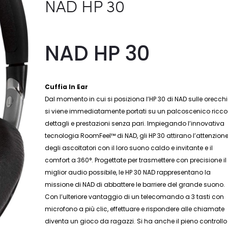
NAD HP 30
NAD HP 30
Cuffia In Ear
Dal momento in cui si posiziona l’HP 30 di NAD sulle orecchi
si viene immediatamente portati su un palcoscenico ricco
dettagli e prestazioni senza pari. Impiegando l’innovativa
tecnologia RoomFeel™ di NAD, gli HP 30 attirano l’attenzion
degli ascoltatori con il loro suono caldo e invitante e il
comfort a 360°. Progettate per trasmettere con precisione il
miglior audio possibile, le HP 30 NAD rappresentano la
missione di NAD di abbattere le barriere del grande suono.
Con l’ulteriore vantaggio di un telecomando a 3 tasti con
microfono a più clic, effettuare e rispondere alle chiamate
diventa un gioco da ragazzi. Si ha anche il pieno controllo