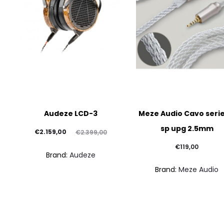
Audeze LCD-3
Meze Audio Cavo serie
sp upg 2.5mm
Il
Il
€
2.159,00
€
2.399,00
prezzo
prezzo
€
119,00
Brand:
Audeze
attuale
originale
Brand:
Meze Audio
è:
era:
€2.159,00.
€2.399,00.