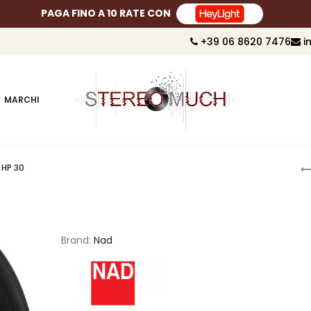
PAGA FINO A 10 RATE CON
+39 06 8620 7476
i
MARCHI
P
 HP 30
n
Brand:
Nad