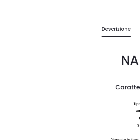
Descrizione
NA
Caratte
Tip
Al
S
Risposta in fre