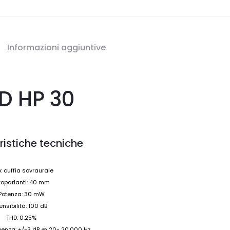
Informazioni aggiuntive
D HP 30
ristiche tecniche
o: cuffia sovraurale
toparlanti: 40 mm
Potenza: 30 mW
ensibilità: 100 dB
THD: 0.25%
quenza: +/-3 dB @ 20- 20.000 Hz