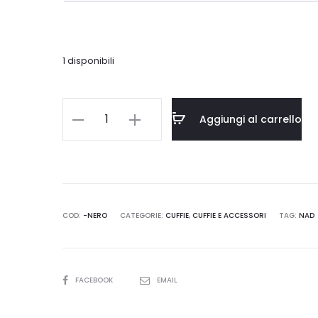
€189,00.
€170,00.
1 disponibili
NAD
Aggiungi al carrello
HP
30
quantità
COD:
-NERO
CATEGORIE:
CUFFIE
,
CUFFIE E ACCESSORI
TAG:
NAD
SHARE
FACEBOOK
EMAIL