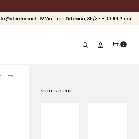
nfo@stereomuch.it
Via Lago Di Lesina, 85/87 - 00199 Roma
Cerca
Account
0
roduct
NAD
NAD
VISO
HP
avigation
1
50
VISTI DI RECENTE
BT