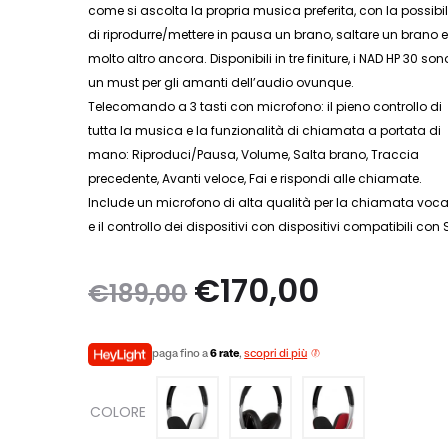
come si ascolta la propria musica preferita, con la possibil
di riprodurre/mettere in pausa un brano, saltare un brano 
molto altro ancora. Disponibili in tre finiture, i NAD HP 30 son
un must per gli amanti dell’audio ovunque.
Telecomando a 3 tasti con microfono: il pieno controllo di
tutta la musica e la funzionalità di chiamata a portata di
mano: Riproduci/Pausa, Volume, Salta brano, Traccia
precedente, Avanti veloce, Fai e rispondi alle chiamate.
Include un microfono di alta qualità per la chiamata voca
e il controllo dei dispositivi con dispositivi compatibili con Si
Il
Il
€
170,00
€
189,00
prezzo
prezzo
paga fino a
6 rate
,
scopri di più
originale
attuale
COLORE
era:
è: