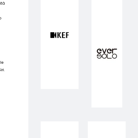
ità
e
o
le
ri.