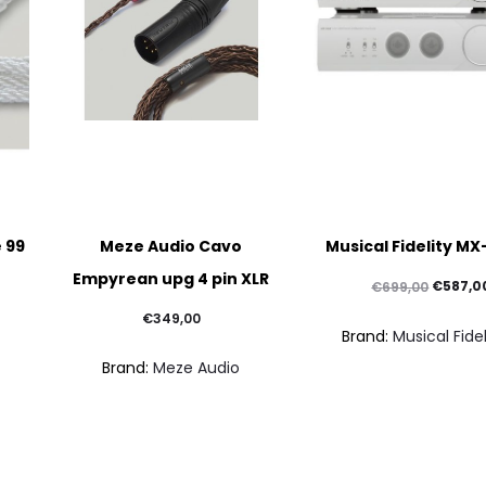
 99
Meze Audio Cavo
Musical Fidelity M
Empyrean upg 4 pin XLR
Il
€
587,0
€
699,00
prezzo
€
349,00
Brand:
Musical Fidel
origina
Brand:
Meze Audio
era:
€699,00