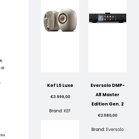
e,
 di
e
Kef LS Luxe
Eversolo DMP-
A8 Master
€
3.999,00
Edition Gen. 2
Brand:
KEF
€
2.580,00
Brand:
Eversolo
 su