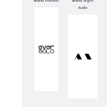
Brand:
Eversolo
Brand:
Argon
Audio