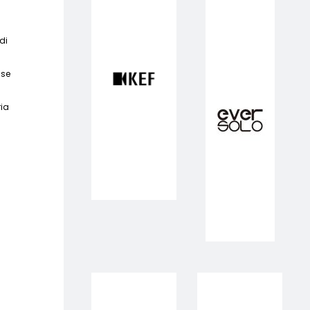
di
 se
ria