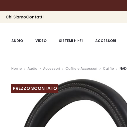
Chi Siamo
Contatti
AUDIO
VIDEO
SISTEMI HI-FI
ACCESSORI
Home
Audio
Accessori
Cuffie e Accessori
Cuffie
NAD
PREZZO SCONTATO