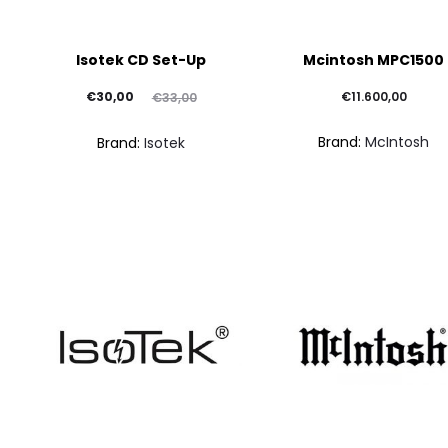
Isotek CD Set-Up
Mcintosh MPC1500
Il
Il
€
30,00
€
11.600,00
€
33,00
prezzo
prezzo
Brand:
McIntosh
Brand:
Isotek
attuale
originale
è:
era:
€30,00.
€33,00.