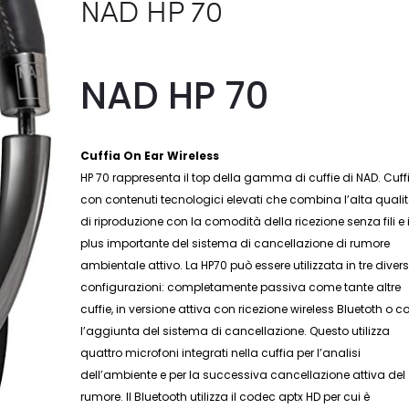
NAD HP 70
NAD HP 70
Cuffia On Ear Wireless
HP 70 rappresenta il top della gamma di cuffie di NAD. Cuff
con contenuti tecnologici elevati che combina l’alta quali
di riproduzione con la comodità della ricezione senza fili e i
plus importante del sistema di cancellazione di rumore
ambientale attivo. La HP70 può essere utilizzata in tre diver
configurazioni: completamente passiva come tante altre
cuffie, in versione attiva con ricezione wireless Bluetoth o c
l’aggiunta del sistema di cancellazione. Questo utilizza
quattro microfoni integrati nella cuffia per l’analisi
dell’ambiente e per la successiva cancellazione attiva del
rumore. Il Bluetooth utilizza il codec aptx HD per cui è