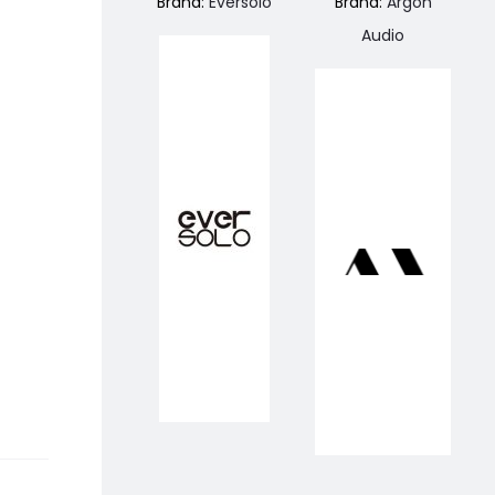
Brand:
Eversolo
Brand:
Argon
Audio