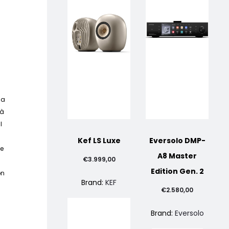
ia
tà
l
Kef LS Luxe
Eversolo DMP-
se
A8 Master
€
3.999,00
Edition Gen. 2
on
Brand:
KEF
€
2.580,00
Brand:
Eversolo