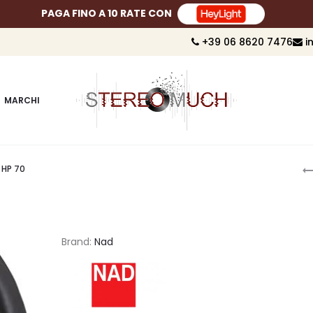
PAGA FINO A 10 RATE CON
+39 06 8620 7476
i
MARCHI
P
 HP 70
n
Brand:
Nad