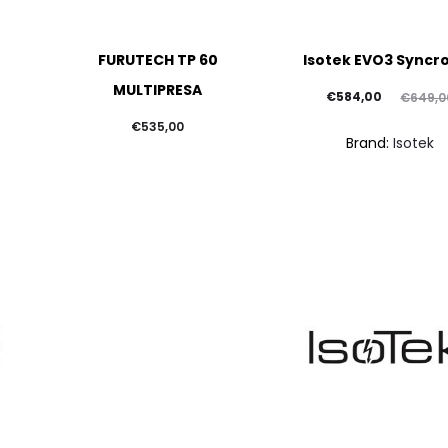
FURUTECH TP 60
Isotek EVO3 Syncro
MULTIPRESA
Il
Il
€
584,00
€
649,0
prezzo
prezzo
€
535,00
Brand:
Isotek
attuale
originale
è:
era:
€584,00.
€649,00.