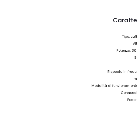
Caratte
Tipo: cu
Al
Potenza: 30
S
Risposta in freq
Im
Modalità di funzionamento:
Connessio
Peso 