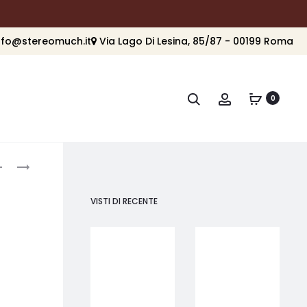
nfo@stereomuch.it
Via Lago Di Lesina, 85/87 - 00199 Roma
Cerca
Account
0
roduct
NAD
ISOTEK
HP
EVO3
avigation
50
ISOPLUG
VISTI DI RECENTE