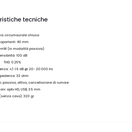
ristiche tecniche
ffia circumaurale chiusa
toparlanti: 40 mm
 mW (in modalità passiva)
ensibilità: 100 dB
THD: 0.25%
uenza: +/-1.5 dB @ 20- 20.000 Hz
pedenza: 32 ohm
 passivo, attivo, cancellazione di rumore
ni: aptx HD, USB, 3.5 mm
(senza cavo): 320 gr