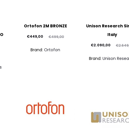
Ortofon 2M BRONZE
Unison Research S
SO
Italy
Il
Il
€
449,00
€
499,00
prezzo
prezzo
Il
Il
€
2.090,00
€
2.649
Brand:
Ortofon
attuale
originale
prezzo
prezzo
Brand:
Unison Rese
è:
era:
attuale
originale
s
€449,00.
€499,00.
è:
era:
€2.090,00.
€2.649,00.