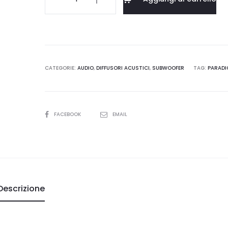
Seismic
.249,00.
€2.499,00.
110
quantità
CATEGORIE:
AUDIO
,
DIFFUSORI ACUSTICI
,
SUBWOOFER
TAG:
PARAD
SHARE
FACEBOOK
EMAIL
Descrizione