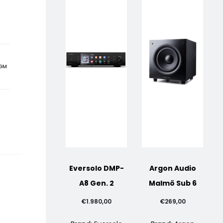
IGM
Eversolo DMP-
Argon Audio
A8 Gen. 2
Malmö Sub 6
€
1.980,00
€
269,00