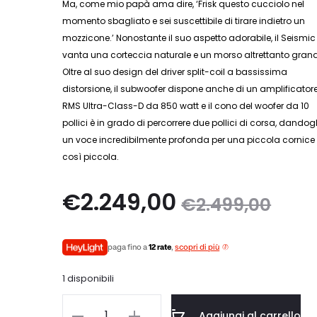
Ma, come mio papà ama dire, ‘Frisk questo cucciolo nel
momento sbagliato e sei suscettibile di tirare indietro un
mozzicone.’ Nonostante il suo aspetto adorabile, il Seismic 
vanta una corteccia naturale e un morso altrettanto gran
Oltre al suo design del driver split-coil a bassissima
distorsione, il subwoofer dispone anche di un amplificator
RMS Ultra-Class-D da 850 watt e il cono del woofer da 10
pollici è in grado di percorrere due pollici di corsa, dandogl
un voce incredibilmente profonda per una piccola cornice
così piccola.
Il
Il
€
2.249,00
€
2.499,00
prezzo
prezzo
paga fino a
12 rate
,
scopri di più
attuale
originale
1 disponibili
è:
era:
Paradigm
Aggiungi al carrello