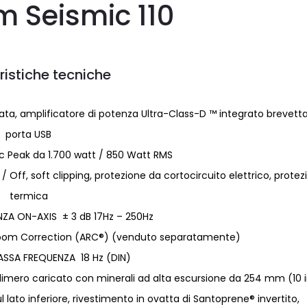
 Seismic 110
ristiche tecniche
llata, amplificatore di potenza Ultra-Class-D ™ integrato brevetta
porta USB
Peak da 1.700 watt / 850 Watt RMS
Off, soft clipping, protezione da cortocircuito elettrico, protez
termica
NZA ON-AXIS ± 3 dB 17Hz – 250Hz
om Correction (ARC®) (venduto separatamente)
ASSA FREQUENZA 18 Hz (DIN)
imero caricato con minerali ad alta escursione da 254 mm (10 
 lato inferiore, rivestimento in ovatta di Santoprene® invertito,