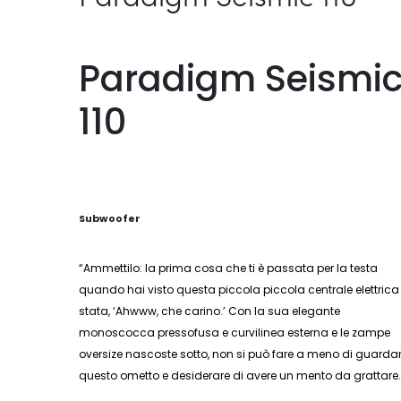
Paradigm Seismi
110
Subwoofer
“Ammettilo: la prima cosa che ti è passata per la testa
quando hai visto questa piccola piccola centrale elettrica
stata, ‘Ahwww, che carino.’ Con la sua elegante
monoscocca pressofusa e curvilinea esterna e le zampe
oversize nascoste sotto, non si può fare a meno di guarda
questo ometto e desiderare di avere un mento da grattare