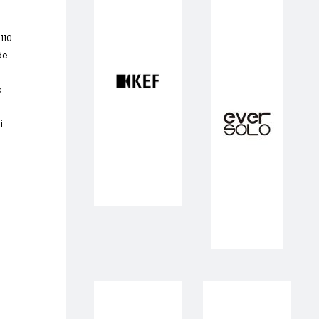
110
de.
e
i