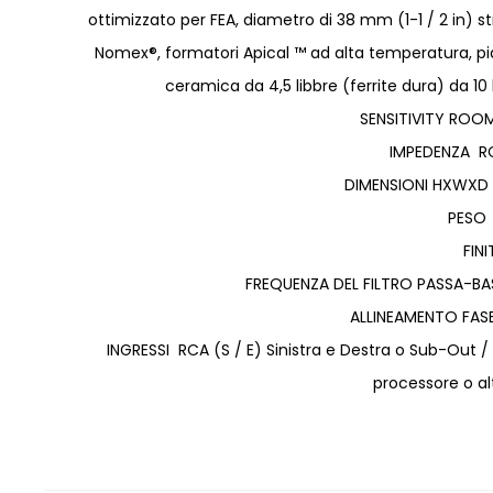
ottimizzato per FEA, diametro di 38 mm (1-1 / 2 in) 
Nomex®, formatori Apical ™ ad alta temperatura, pia
ceramica da 4,5 libbre (ferrite dura) da 10 
SENSITIVITY ROO
IMPEDENZA RC
DIMENSIONI HXWXD 
PESO 
FIN
FREQUENZA DEL FILTRO PASSA-BAS
ALLINEAMENTO FASE 
INGRESSI RCA (S / E) Sinistra e Destra o Sub-Out /
processore o alt