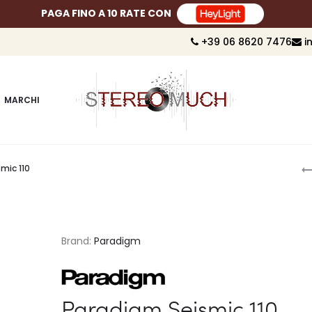
PAGA FINO A 10 RATE CON
+39 06 8620 7476
i
MARCHI
P
mic 110
n
Brand:
Paradigm
Paradigm Seismic 110