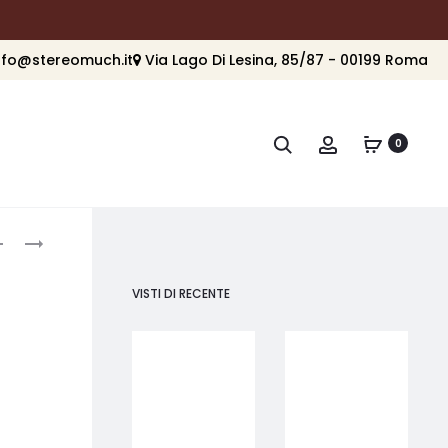
nfo@stereomuch.it
Via Lago Di Lesina, 85/87 - 00199 Roma
Cerca
Account
0
roduct
PARADIGM
PARADIGM
DEFIANCE
PRESTIGE
avigation
WT
1000SW
VISTI DI RECENTE