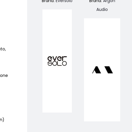
Brand:
Eversolo
Brand:
Argon
Audio
to,
ione
in)