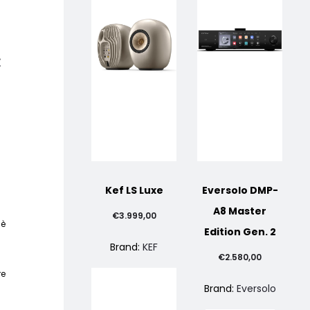
c
Kef LS Luxe
Eversolo DMP-
A8 Master
€
3.999,00
 è
Edition Gen. 2
Brand:
KEF
€
2.580,00
re
Brand:
Eversolo
.