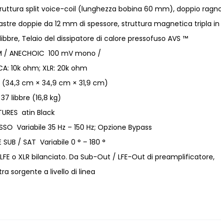
struttura split voice-coil (lunghezza bobina 60 mm), doppio ragn
stre doppie da 12 mm di spessore, struttura magnetica tripla in
libbre, Telaio del dissipatore di calore pressofuso AVS ™
M / ANECHOIC 100 mV mono /
A: 10k ohm; XLR: 20k ohm
(34,3 cm × 34,9 cm × 31,9 cm)
37 libbre (16,8 kg)
ITURES atin Black
SO Variabile 35 Hz – 150 Hz; Opzione Bypass
SUB / SAT Variabile 0 ° – 180 °
 LFE o XLR bilanciato. Da Sub-Out / LFE-Out di preamplificatore,
ra sorgente a livello di linea