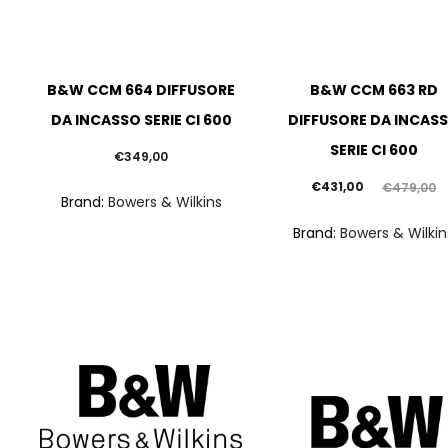
B&W CCM 664 DIFFUSORE
B&W CCM 663 RD
DA INCASSO SERIE CI 600
DIFFUSORE DA INCAS
SERIE CI 600
€
349,00
Il
Il
€
431,00
€
479,00
Brand:
Bowers & Wilkins
prezzo
prezzo
Brand:
Bowers & Wilkin
attuale
originale
è:
era:
€431,00.
€479,00.