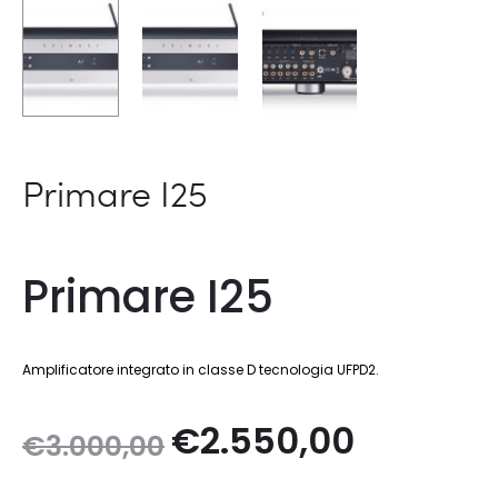
Primare I25
Primare I25
Amplificatore integrato in classe D tecnologia UFPD2.
Il
Il
€
2.550,00
€
3.000,00
prezzo
prezzo