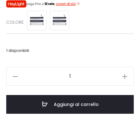
paga fino a
12 rate
,
scopri di più
originale
attuale
COLORE
era:
è:
€3.000,00.
€2.550,00.
1 disponibili
Primare
I25
quantità
Aggiungi al carrello