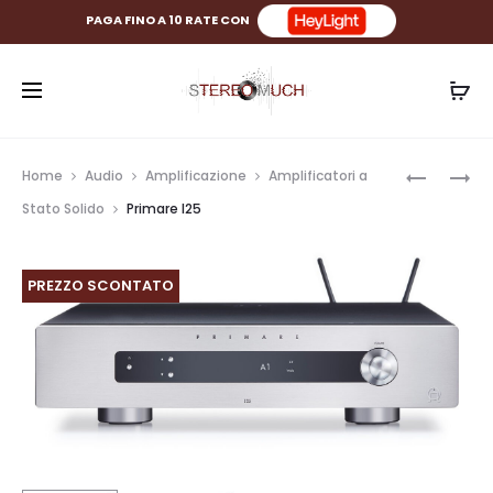
PAGA FINO A 10 RATE CON
Prod
PRIMARE
PRIMARE
Home
Audio
Amplificazione
Amplificatori a
SC15
I25
navig
Stato Solido
Primare I25
PRISMA
DAC
PREZZO SCONTATO