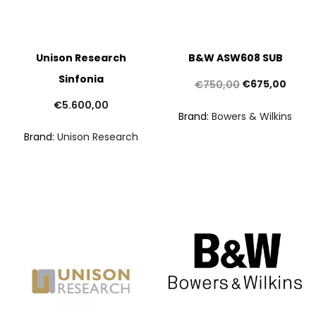
Unison Research
B&W ASW608 SUB
Sinfonia
Il
Il
€
675,00
€
750,00
prezzo
prezz
pr
€
5.600,00
Brand:
Bowers & Wilkins
originale
attua
at
Brand:
Unison Research
era:
è:
€750,00.
€675,
€18