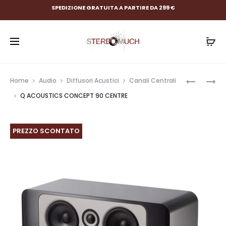
SPEDIZIONE GRATUITA A PARTIRE DA 299 €
Prod
Q
Q
Home
Audio
Diffusori Acustici
Canali Centrali
ACOUSTI
ACOUSTI
navig
Q ACOUSTICS CONCEPT 90 CENTRE
CONCEP
CONCEP
50
300
SENZA
PREZZO SCONTATO
STAND