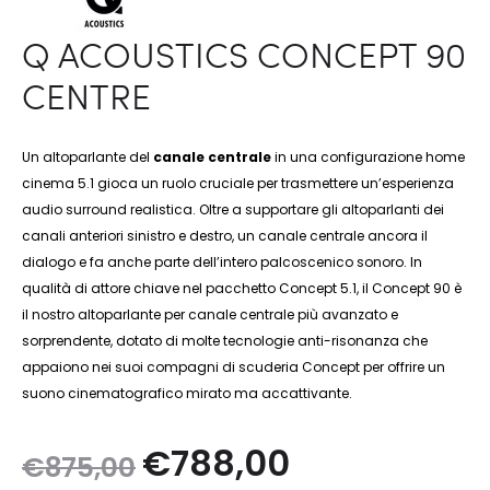
Q ACOUSTICS CONCEPT 90
CENTRE
Un altoparlante del
canale centrale
in una configurazione home
cinema 5.1 gioca un ruolo cruciale per trasmettere un’esperienza
audio surround realistica. Oltre a supportare gli altoparlanti dei
canali anteriori sinistro e destro, un canale centrale ancora il
dialogo e fa anche parte dell’intero palcoscenico sonoro. In
qualità di attore chiave nel pacchetto Concept 5.1, il Concept 90 è
il nostro altoparlante per canale centrale più avanzato e
sorprendente, dotato di molte tecnologie anti-risonanza che
appaiono nei suoi compagni di scuderia Concept per offrire un
suono cinematografico mirato ma accattivante.
Il
Il
€
788,00
€
875,00