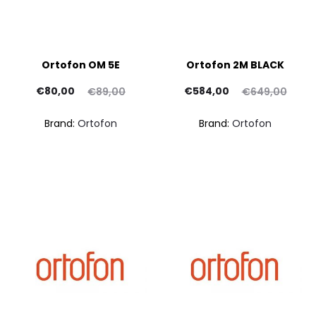
Ortofon OM 5E
Ortofon 2M BLACK
Il
Il
Il
Il
€
80,00
€
584,00
€
89,00
€
649,00
prezzo
prezzo
prezzo
prezzo
Brand:
Ortofon
Brand:
Ortofon
attuale
originale
attuale
originale
è:
era:
è:
era:
€80,00.
€89,00.
€584,00.
€649,00.