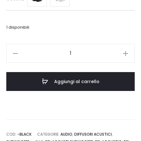
era:
è:
€3.350,00.
€2.848,00.
1 disponibili
REL
Acoustics
S/510
quantità
Aggiungi al carrello
COD:
-BLACK
CATEGORIE:
AUDIO
,
DIFFUSORI ACUSTICI
,