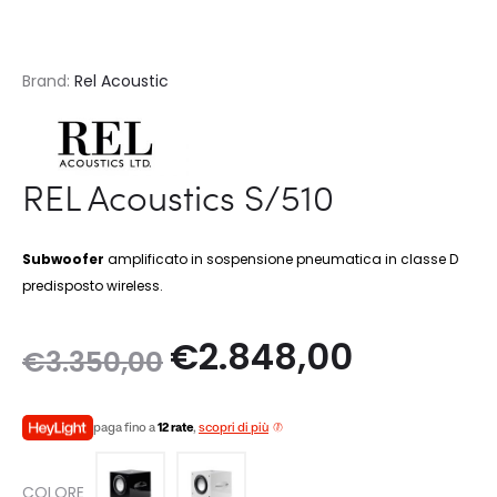
Brand:
Rel Acoustic
REL Acoustics S/510
Subwoofer
amplificato in sospensione pneumatica in classe D
predisposto wireless.
Il
Il
€
2.848,00
€
3.350,00
prezzo
prezzo
paga fino a
12 rate
,
scopri di più
originale
attuale
COLORE