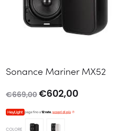
Sonance Mariner MX52
Il
Il
€
602,00
€
669,00
prezzo
prezzo
paga fino a
12 rate
,
scopri di più
originale
attuale
COLORE