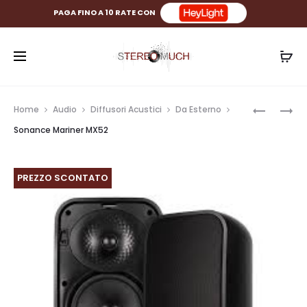
PAGA FINO A 10 RATE CON
Prod
DAC
SONANC
Home
Audio
Diffusori Acustici
Da Esterno
SONANC
MARINER
navig
Sonance Mariner MX52
DIGITAL
MX62
INPUT
SST
MODULE
PREZZO SCONTATO