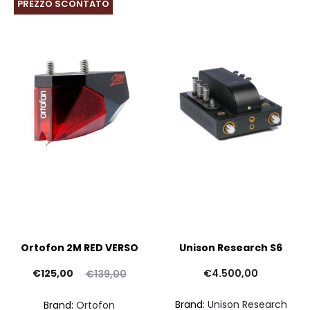
PREZZO SCONTATO
Ortofon 2M RED VERSO
Unison Research S6
Il
Il
€
125,00
€
4.500,00
€
139,00
prezzo
prezzo
Brand:
Unison Research
Brand:
Ortofon