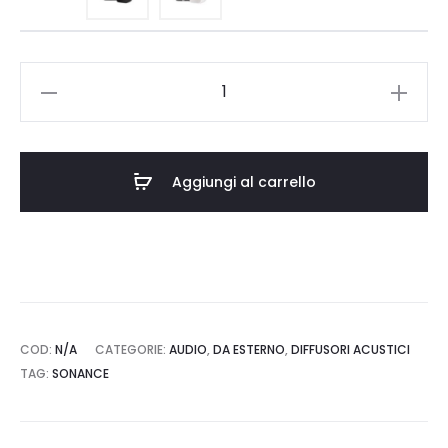
era:
è:
€669,00.
€602,00.
Sonance
Mariner
MX52
quantità
Aggiungi al carrello
COD:
N/A
CATEGORIE:
AUDIO
,
DA ESTERNO
,
DIFFUSORI ACUSTICI
TAG:
SONANCE