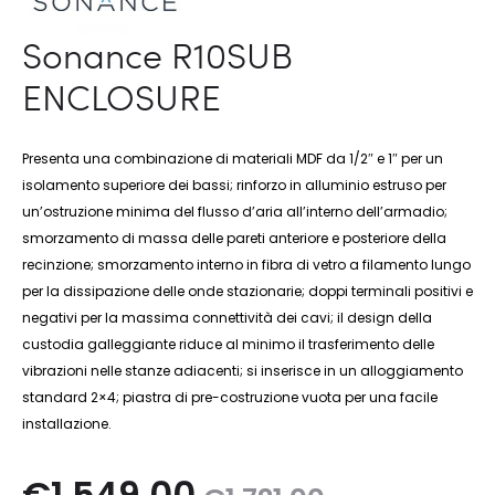
Sonance R10SUB
ENCLOSURE
Presenta una combinazione di materiali MDF da 1/2″ e 1″ per un
isolamento superiore dei bassi; rinforzo in alluminio estruso per
un’ostruzione minima del flusso d’aria all’interno dell’armadio;
smorzamento di massa delle pareti anteriore e posteriore della
recinzione; smorzamento interno in fibra di vetro a filamento lungo
per la dissipazione delle onde stazionarie; doppi terminali positivi e
negativi per la massima connettività dei cavi; il design della
custodia galleggiante riduce al minimo il trasferimento delle
vibrazioni nelle stanze adiacenti; si inserisce in un alloggiamento
standard 2×4; piastra di pre-costruzione vuota per una facile
installazione.
Il
Il
€
1.549,00