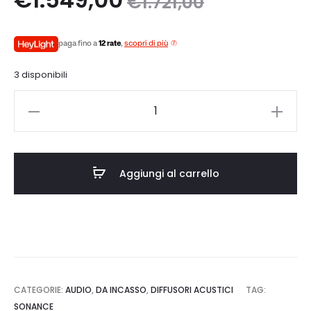
€
1.721,00
zo
prezzo
paga fino a
12 rate
,
scopri di più
le
originale
3 disponibili
è:
era:
Sonance
0.
€1.721,00.
R10SUB
ENCLOSURE
quantità
Aggiungi al carrello
CATEGORIE:
AUDIO
,
DA INCASSO
,
DIFFUSORI ACUSTICI
TAG:
SONANCE