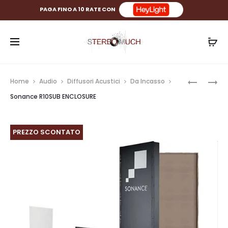
PAGA FINO A 10 RATE CON
Prod
SONANC
SONANC
Home
Audio
Diffusori Acustici
Da Incasso
IS10W
R12SUB
navig
Sonance R10SUB ENCLOSURE
ENCLOSU
PREZZO SCONTATO