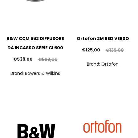
B&W CCM 662 DIFFUSORE
Ortofon 2M RED VERSO
DA INCASSO SERIE CI 600
Il
Il
€
125,00
€
139,00
Il
Il
prezzo
prezzo
€
539,00
€
599,00
Brand:
Ortofon
prezzo
prezzo
attuale
originale
Brand:
Bowers & Wilkins
ttuale
originale
è:
era:
è:
era:
€125,00.
€139,00.
39,00.
€599,00.