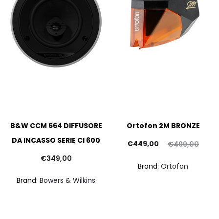
B&W CCM 664 DIFFUSORE
Ortofon 2M BRONZE
DA INCASSO SERIE CI 600
Il
Il
€
449,00
€
499,00
prezzo
prezzo
pr
€
349,00
Brand:
Ortofon
attuale
originale
att
Brand:
Bowers & Wilkins
è:
era:
€449,00.
€499,00.
€1.791