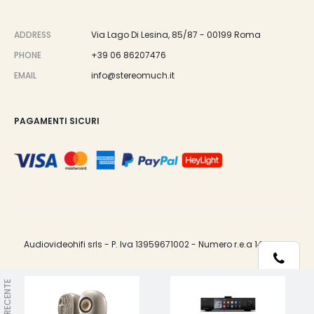
ADDRESS
Via Lago Di Lesina, 85/87 - 00199 Roma
PHONE
+39 06 86207476
EMAIL
info@stereomuch.it
PAGAMENTI SICURI
Audiovideohifi srls - P. Iva 13959671002 - Numero r.e.a 1487033.
Telefono
VISTI DI RECENTE
Le tue preferenze relative alla privacy