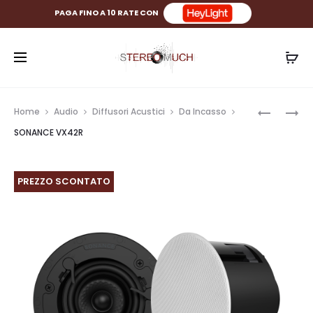
PAGA FINO A 10 RATE CON
Prod
MUSICAL
SONANC
Home
Audio
Diffusori Acustici
Da Incasso
FIDELITY
VX46R
navig
SONANCE VX42R
BPC16
PREZZO SCONTATO