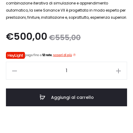
combinazione iterativa di simulazione e apprendimento
automatico, la serie Sonance VX è progettata in modo esperto per
prestazioni, finiture, installazione e, soprattutto, esperienza superiori.
Il
Il
€
500,00
€
555,00
zo
prezzo
paga fino a
12 rate
,
scopri di più
le
originale
SONANCE
è:
era:
VX42R
quantità
0.
€555,00.
Aggiungi al carrello