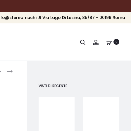
nfo@stereomuch.it
Via Lago Di Lesina, 85/87 - 00199 Roma
Cerca
Account
0
roduct
SONUS
SONUS
FABER
FABER
avigation
MAXIMA
PALLADIO
VISTI DI RECENTE
AMATOR
PL-
664
LEVEL
6