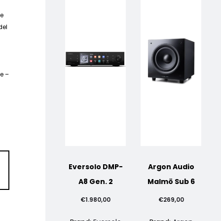
se
del
le –
Eversolo DMP-
Argon Audio
A8 Gen. 2
Malmö Sub 6
€
1.980,00
€
269,00