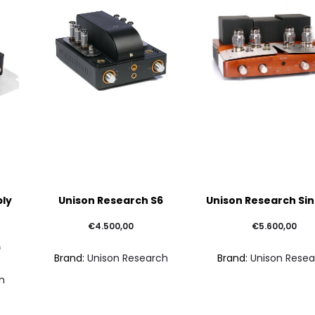
Questo
ply
Unison Research S6
Unison Research Sin
prodotto
ha
€
4.500,00
€
5.600,00
più
0
Brand:
Unison Research
Brand:
Unison Rese
varianti.
h
Le
opzioni