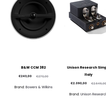
B&W CCM 382
Unison Research Sim
Italy
Il
Il
€
243,00
€
270,00
prezzo
prezzo
Il
Il
€
2.090,00
€
2.649,0
Brand:
Bowers & Wilkins
attuale
originale
prezzo
prezzo
Brand:
Unison Researc
è:
era:
attuale
originale
€243,00.
€270,00.
è:
era: