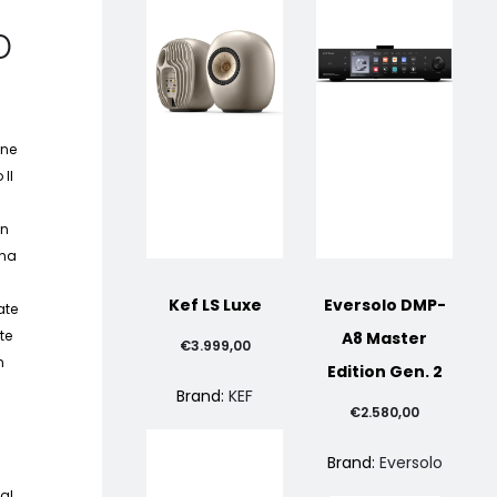
D
one
 Il
on
rna
Kef LS Luxe
Eversolo DMP-
ate
te
A8 Master
€
3.999,00
h
Edition Gen. 2
Brand:
KEF
€
2.580,00
Brand:
Eversolo
al