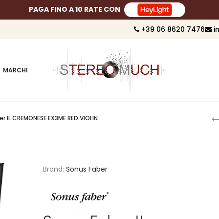
PAGA FINO A 10 RATE CON
+39 06 8620 7476
i
MARCHI
P
er IL CREMONESE EX3ME RED VIOLIN
n
Brand:
Sonus Faber