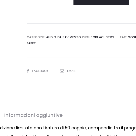
Faber
IL
CREMONESE
EX3ME
RED
CATEGORIE:
AUDIO
,
DA PAVIMENTO
,
DIFFUSORI ACUSTICI
TAG:
SON
FABER
VIOLIN
quantità
SHARE
FACEBOOK
EMAIL
Informazioni aggiuntive
dizione limitata con tiratura di 50 coppie, compendio tra il prog