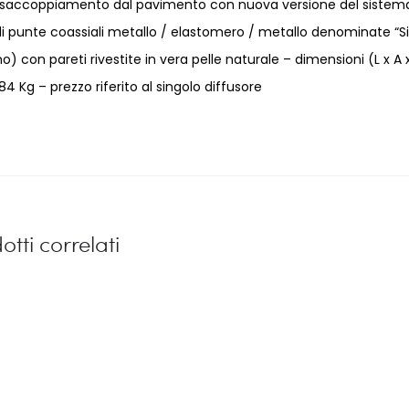
 disaccoppiamento dal pavimento con nuova versione del sistem
di punte coassiali metallo / elastomero / metallo denominate “Si
no) con pareti rivestite in vera pelle naturale – dimensioni (L x A 
 Kg – prezzo riferito al singolo diffusore
otti correlati