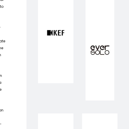
to
-
gate
ne
m
on
a
e
non
–