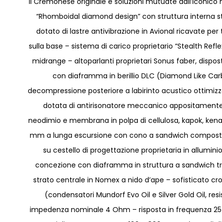
Il Cremonese originale e soluzioni mutuate dall’iconico 
“Rhomboidal diamond design” con struttura interna st
dotato di lastre antivibrazione in Avional ricavate pe
sulla base – sistema di carico proprietario “Stealth Refl
midrange – altoparlanti proprietari Sonus faber, dispo
con diaframma in berillio DLC (Diamond Like C
decompressione posteriore a labirinto acustico ottimizzat
dotata di antirisonatore meccanico appositament
neodimio e membrana in polpa di cellulosa, kapok, kenaf 
mm a lunga escursione con cono a sandwich composto da
su cestello di progettazione proprietaria in allumini
concezione con diaframma in struttura a sandwich trila
strato centrale in Nomex a nido d’ape – sofisticato
(condensatori Mundorf Evo Oil e Silver Gold Oil, re
impedenza nominale 4 Ohm – risposta in frequenza 25 Hz