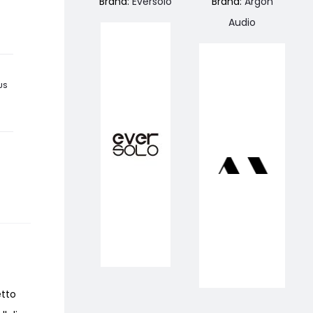
Brand:
Eversolo
Brand:
Argon
Audio
US
etto