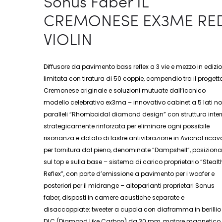
Sonus Faber IL
CREMONESE EX3ME RE
VIOLIN
Diffusore da pavimento bass reflex a 3 vie e mezzo in edizi
limitata con tiratura di 50 coppie, compendio tra il progetto
Cremonese originale e soluzioni mutuate dall’iconico
modello celebrativo ex3ma – innovativo cabinet a 5 lati n
paralleli “Rhomboidal diamond design” con struttura inte
strategicamente rinforzata per eliminare ogni possibile
risonanza e dotato di lastre antivibrazione in Avional ricav
per tornitura dal pieno, denominate “Dampshell”, posiziona
sul top e sulla base – sistema di carico proprietario “Stealt
Reflex”, con porte d’emissione a pavimento per i woofer e
posteriori per il midrange – altoparlanti proprietari Sonus
faber, disposti in camere acustiche separate e
disaccoppiate: tweeter a cupola con diaframma in berillio
DLC (Diamond Like Carbon) da 30 mm, motore magnetico 