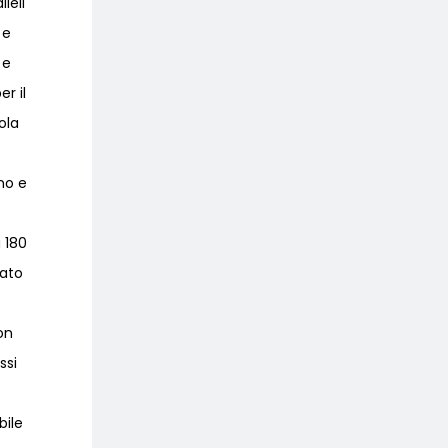
leli
 e
 e
r il
ola
eno e
 180
tato
on
ssi
bile