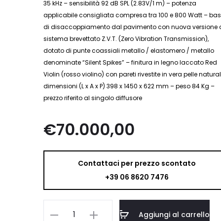
35 kHz – sensibilità 92 dB SPL (2.83V/1 m) – potenza
applicabile consigliata compresa tra 100 e 800 Watt – ba
di disaccoppiamento dal pavimento con nuova versione 
sistema brevettato Z.V.T. (Zero Vibration Transmission),
dotato di punte coassiali metallo / elastomero / metallo
denominate “Silent Spikes” – finitura in legno laccato Red
Violin (rosso violino) con pareti rivestite in vera pelle natura
dimensioni (L x A x P) 398 x 1450 x 622 mm – peso 84 Kg –
prezzo riferito al singolo diffusore
€
70.000,00
Contattaci per prezzo scontato
+39 06 8620 7476
Sonus
Aggiungi al carrello