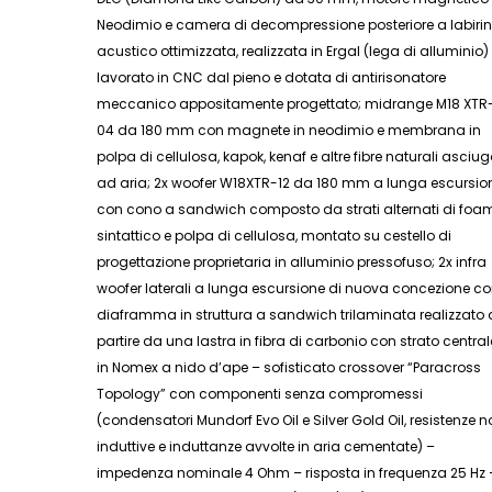
Neodimio e camera di decompressione posteriore a labirin
acustico ottimizzata, realizzata in Ergal (lega di alluminio)
lavorato in CNC dal pieno e dotata di antirisonatore
meccanico appositamente progettato; midrange M18 XTR
04 da 180 mm con magnete in neodimio e membrana in
polpa di cellulosa, kapok, kenaf e altre fibre naturali asciu
ad aria; 2x woofer W18XTR-12 da 180 mm a lunga escursio
con cono a sandwich composto da strati alternati di foa
sintattico e polpa di cellulosa, montato su cestello di
progettazione proprietaria in alluminio pressofuso; 2x infra
woofer laterali a lunga escursione di nuova concezione c
diaframma in struttura a sandwich trilaminata realizzato 
partire da una lastra in fibra di carbonio con strato central
in Nomex a nido d’ape – sofisticato crossover “Paracross
Topology” con componenti senza compromessi
(condensatori Mundorf Evo Oil e Silver Gold Oil, resistenze 
induttive e induttanze avvolte in aria cementate) –
impedenza nominale 4 Ohm – risposta in frequenza 25 Hz 