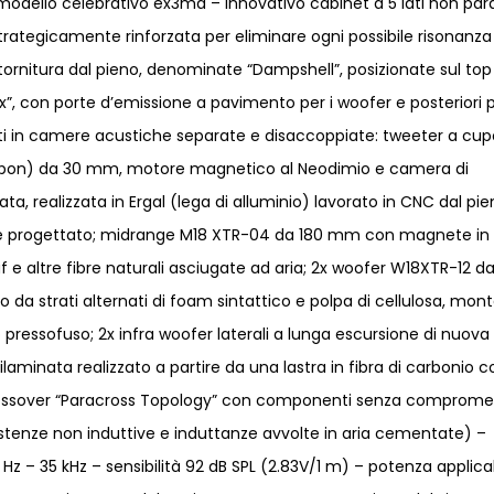
modello celebrativo ex3ma – innovativo cabinet a 5 lati non paral
rategicamente rinforzata per eliminare ogni possibile risonanza
r tornitura dal pieno, denominate “Dampshell”, posizionate sul top
ex”, con porte d’emissione a pavimento per i woofer e posteriori pe
sti in camere acustiche separate e disaccoppiate: tweeter a cup
arbon) da 30 mm, motore magnetico al Neodimio e camera di
a, realizzata in Ergal (lega di alluminio) lavorato in CNC dal pi
e progettato; midrange M18 XTR-04 da 180 mm con magnete in
e altre fibre naturali asciugate ad aria; 2x woofer W18XTR-12 da
 strati alternati di foam sintattico e polpa di cellulosa, mon
o pressofuso; 2x infra woofer laterali a lunga escursione di nuova
minata realizzato a partire da una lastra in fibra di carbonio c
 crossover “Paracross Topology” con componenti senza comprome
sistenze non induttive e induttanze avvolte in aria cementate) –
 – 35 kHz – sensibilità 92 dB SPL (2.83V/1 m) – potenza applica