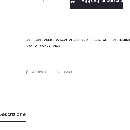
Aggiungi al carrello
Faber
MINIMA
AMATOR
II
quantità
CATEGORIE:
AUDIO
,
DA SCAFFALE
,
DIFFUSORI ACUSTICI
TAG:
II
,
MIN
AMATOR
,
SONUS FABER
SHARE
FACEBOOK
EMAIL
Descrizione