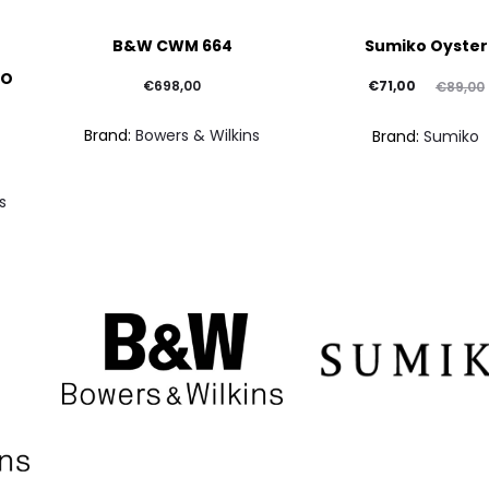
B&W CWM 664
Sumiko Oyster
SO
Il
Il
€
698,00
€
71,00
€
89,00
prezzo
prezzo
Brand:
Bowers & Wilkins
Brand:
Sumiko
attuale
originale
è:
era:
s
€71,00.
€89,00.