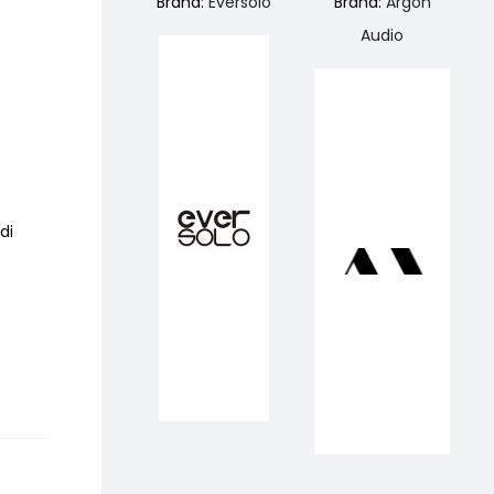
Brand:
Eversolo
Brand:
Argon
Audio
di