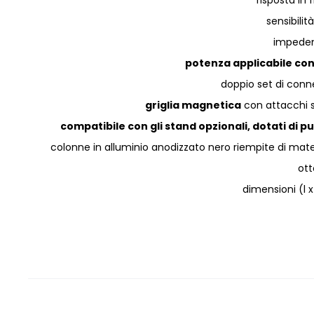
risposta in
sensibilit
impede
potenza applicabile con
doppio set di conne
griglia magnetica
con attacchi su
compatibile con gli stand opzionali, dotati di 
colonne in alluminio anodizzato nero riempite di mate
ot
dimensioni (l 