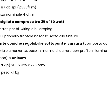
 frequenza 50 hz – 35 khz
à 87 db spl (2.83v/1 m)
nza nominale 4 ohm
sigliata compresa tra 35 e 150 watt
ttori per bi-wiring e bi-amping
l pannello frontale nascosti sotto alla finitura
punte coniche regolabili e sottopunte
,
carrara
(composto da
riale smorzante, base in marmo di carrara con profilo in lamina 
tone) e
unicum
x a x p) 200 x 325 x 275 mm
peso 7,1 kg