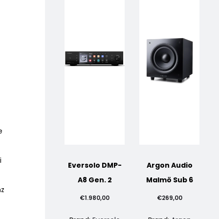
e
i
Eversolo DMP-
Argon Audio
A8 Gen. 2
Malmö Sub 6
hz
€
1.980,00
€
269,00