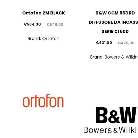
Ortofon 2M BLACK
B&W CCM 663 RD
DIFFUSORE DA INCAS
Il
Il
€
584,00
€
649,00
SERIE CI 600
prezzo
prezzo
Brand:
Ortofon
attuale
originale
Il
Il
€
431,00
€
479,00
è:
era:
prezzo
prezzo
Brand:
Bowers & Wilkin
€584,00.
€649,00.
attuale
originale
è:
era:
€431,00.
€479,00.