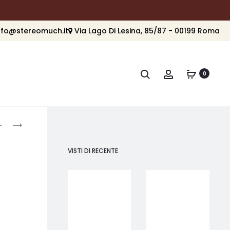
nfo@stereomuch.it
Via Lago Di Lesina, 85/87 - 00199 Roma
Cerca
Account
0
roduct
Q
SONUS
ACOUSTICS
FABER
avigation
QI
ELECTA
VISTI DI RECENTE
65
AMATOR
CW
III