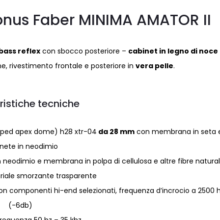
Sonus Faber MINIMA AMATOR II
 bass reflex
con sbocco posteriore –
cabinet in legno di noce
ne, rivestimento frontale e posteriore in
vera pelle
.
ristiche tecniche
mped apex dome) h28 xtr-04
da 28 mm
con membrana in seta 
ete in neodimio
eodimio e membrana in polpa di cellulosa e altre fibre natural
eriale smorzante trasparente
n componenti hi-end selezionati, frequenza d’incrocio a 2500 
(-6db)