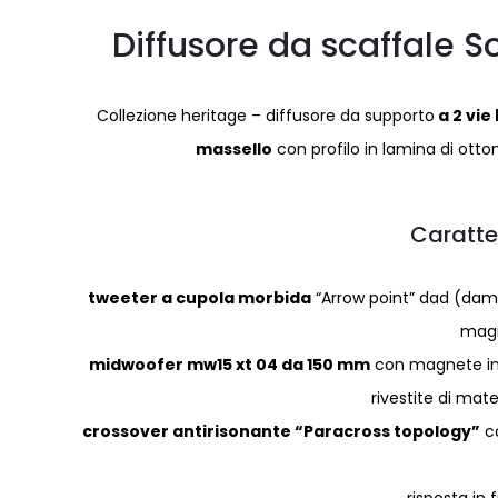
Diffusore da scaffale 
Collezione heritage – diffusore da supporto
a 2 vie
massello
con profilo in lamina di otto
Caratte
tweeter a cupola morbida
“Arrow point” dad (da
magn
midwoofer mw15 xt 04 da 150 mm
con magnete in n
rivestite di mat
crossover antirisonante “Paracross topology”
co