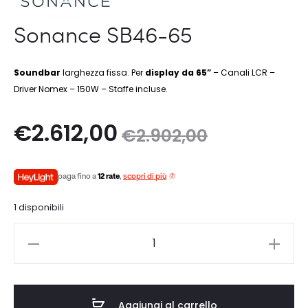
Sonance SB46-65
Soundbar
larghezza fissa. Per
display da 65”
– Canali LCR –
Driver Nomex – 150W – Staffe incluse.
Il
Il
€
2.612,00
€
2.902,00
zo
prezzo
paga fino a
12 rate
,
scopri di più
le
originale
1 disponibili
è:
era:
Sonance
0.
€2.902,00.
SB46-
65
quantità
Aggiungi al carrello