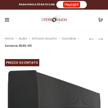
PAGA FINO A 10 RATE CON
Prod
SONANC
SONANC
Home
Audio
Diffusori Acustici
Soundbar
SB46-
SB46-
navig
Sonance SB46-65
55
75
PREZZO SCONTATO