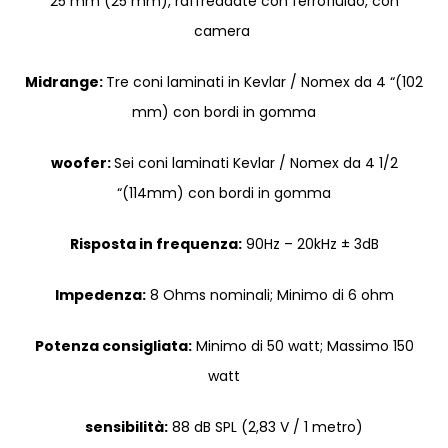
25 mm (25 mm), raffreddate con ferrofluido, con
camera
Midrange:
Tre coni laminati in Kevlar / Nomex da 4 “(102
mm) con bordi in gomma
woofer:
Sei coni laminati Kevlar / Nomex da 4 1/2
“(114mm) con bordi in gomma
Risposta in frequenza:
90Hz – 20kHz ± 3dB
Impedenza:
8 Ohms nominali; Minimo di 6 ohm
Potenza consigliata:
Minimo di 50 watt; Massimo 150
watt
sensibilità:
88 dB SPL (2,83 V / 1 metro)