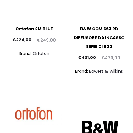
Ortofon 2M BLUE
B&W CCM 663 RD
DIFFUSORE DA INCASSO
Il
Il
€
224,00
€
249,00
SERIE CI 600
rezzo
prezzo
Brand:
Ortofon
ttuale
originale
Il
Il
pr
€
431,00
€
479,00
è:
era:
prezzo
prezzo
at
Brand:
Bowers & Wilkins
24,00.
€249,00.
attuale
originale
è:
era:
€35
€431,00.
€479,00.