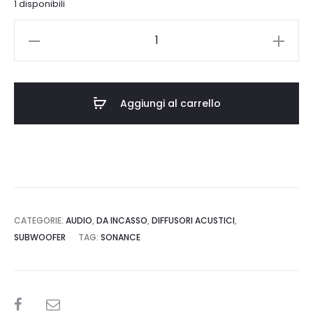
1 disponibili
è:
era:
Sonance
0.
€2.182,00.
BPS6
TL
quantità
Aggiungi al carrello
CATEGORIE:
AUDIO
,
DA INCASSO
,
DIFFUSORI ACUSTICI
,
SUBWOOFER
TAG:
SONANCE
SHARE