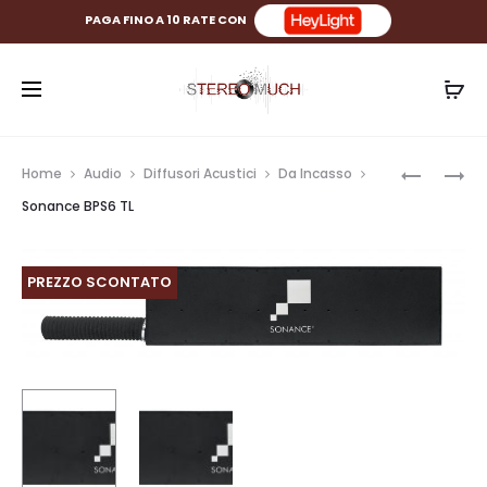
PAGA FINO A 10 RATE CON
Prod
SONANC
SONANC
Home
Audio
Diffusori Acustici
Da Incasso
I12
BPS6
navig
Sonance BPS6 TL
PREZZO SCONTATO