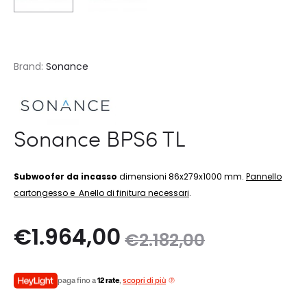
Brand:
Sonance
Sonance BPS6 TL
Subwoofer da incasso
dimensioni 86x279x1000 mm.
Pannello
cartongesso e Anello di finitura necessari
.
Il
Il
€
1.964,00
€
2.182,00
zo
prezzo
paga fino a
12 rate
,
scopri di più
le
originale