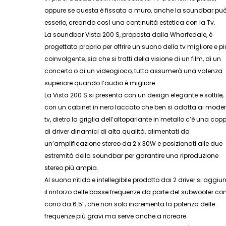
oppure se questa è fissata a muro, anche la soundbar pu
esserlo, creando così una continuità estetica con la Tv.
La soundbar Vista 200 S, proposta dalla Wharfedale, è
progettata proprio per offrire un suono della tv migliore e pi
coinvolgente, sia che si tratti della visione di un film, di un
concerto o di un videogioco, tutto assumerà una valenza
superiore quando l’audio è migliore.
La Vista 200 S si presenta con un design elegante e sottile,
con un cabinet in nero laccato che ben si adatta ai moder
tv, dietro la griglia dell’altoparlante in metallo c’è una cop
di driver dinamici di alta qualità, alimentati da
un’amplificazione stereo da 2 x 30W e posizionati alle due
estremità della soundbar per garantire una riproduzione
stereo più ampia.
Al suono nitido e intellegibile prodotto dai 2 driver si aggiu
il rinforzo delle basse frequenze da parte del subwoofer co
cono da 6.5″, che non solo incrementa la potenza delle
frequenze più gravi ma serve anche a ricreare