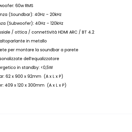
woofer: 60w RMS
enza (Soundbar): 40Hz – 20kHz
nza (Subwoofer): 40Hz – 120kHz
siale / ottica / connettività HDMI ARC / BT 4.2
l’altoparlante in metallo
rete per montare la soundbar a parete
sonalizzate dell’equalizzatore
getico in standby: <0,5W
r: 62 x 900 x 92mm (A x L x P)
r: 409 x 120 x 300mm (A x L x P)