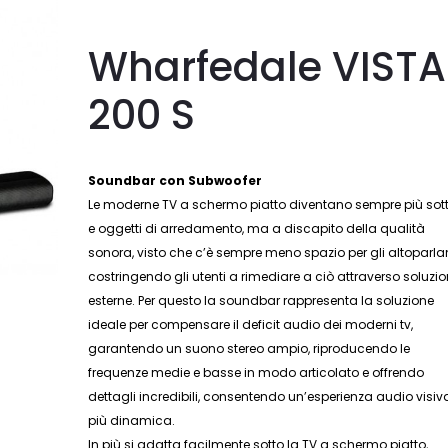
Wharfedale VISTA
200 S
Soundbar con Subwoofer
Le moderne TV a schermo piatto diventano sempre più sotti
e oggetti di arredamento, ma a discapito della qualità
sonora, visto che c’è sempre meno spazio per gli altoparlan
costringendo gli utenti a rimediare a ciò attraverso soluzio
esterne. Per questo la soundbar rappresenta la soluzione
ideale per compensare il deficit audio dei moderni tv,
garantendo un suono stereo ampio, riproducendo le
frequenze medie e basse in modo articolato e offrendo
dettagli incredibili, consentendo un’esperienza audio visiv
più dinamica.
In più si adatta facilmente sotto la TV a schermo piatto,