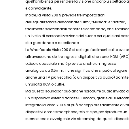
quell’ambienza per rendere la visione ancor più spettacola
e coinvolgente.
Inoltre, la Vista 200 S prevede tre impostazioni
dell’equalizzatore denominate “Film”, “Musica” e “Notizie”,
facilmente selezionabili tramite telecomando, che fornisc
un livello di personalizzazione del suono per qualsiasi cosa
stia guardando o ascoltando.
La Wharfedale Vista 200 S si collega facilmente al televiso
attraverso uno dei tre ingressi digitali, che sono: HDMI (ARC)
ottico e coassiale, ma è previsto anche un ingresso
analogico da 3,5mm, il che significa che si può collegare
anche una TV più vecchia (o un dispositivo audio) tramite
un’uscita RCA o cuffie.
Ma questa soundbar può anche riprodurre audio inviato 
un dispositivo esterno tramite Bluetooth, grazie al Bluetoot
integrato la Vista 200 S si può accoppiare facilmente a var
dispositivi come smartphone, tablet e pc, per riprodurre un
suono ricco e avvolgente via streaming da questi dispositi