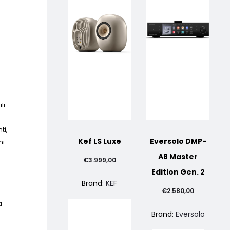
li
ti,
Kef LS Luxe
Eversolo DMP-
ni
A8 Master
€
3.999,00
Edition Gen. 2
Brand:
KEF
€
2.580,00
a
Brand:
Eversolo