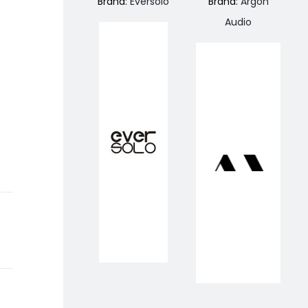
Brand:
Eversolo
Brand:
Argon
Audio