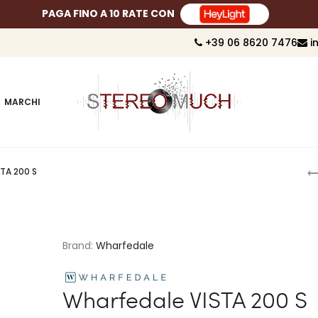
PAGA FINO A 10 RATE CON
+39 06 8620 7476
i
MARCHI
P
TA 200 S
n
Brand:
Wharfedale
Wharfedale VISTA 200 S