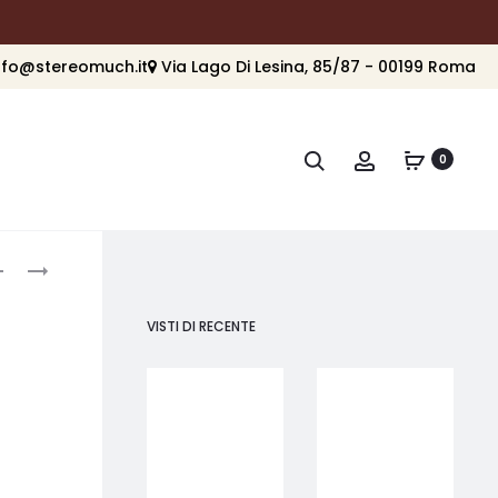
nfo@stereomuch.it
Via Lago Di Lesina, 85/87 - 00199 Roma
Cerca
Account
0
roduct
WHARFEDALE
WHARFEDALE
VISTA
SW10
avigation
200
VISTI DI RECENTE