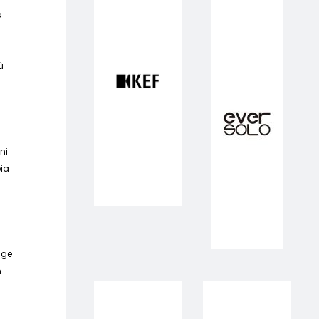
ò
ù
ni
pia
nge
n