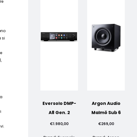
re
ono
 si
re
,
da
Eversolo DMP-
Argon Audio
h
i
A8 Gen. 2
Malmö Sub 6
€
1.980,00
€
269,00
vi.