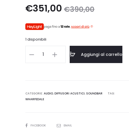
Il
Il
€
351,00
€
390,00
prezzo
prezzo
paga fino a
12 rate
,
scopri di più
attuale
originale
1 disponibili
è:
era:
Wharfedale
Aggiungi al carrello
VISTA
€351,00.
€390,00.
200
S
quantità
CATEGORIE:
AUDIO
,
DIFFUSORI ACUSTICI
,
SOUNDBAR
TAG:
WHARFEDALE
SHARE
FACEBOOK
EMAIL