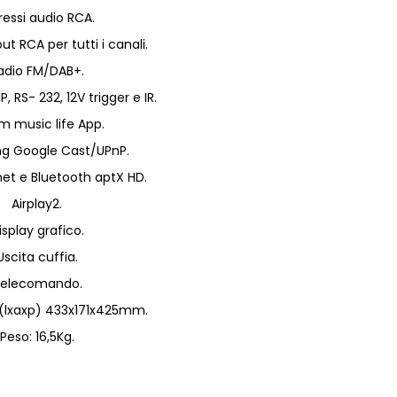
ressi audio RCA.
ut RCA per tutti i canali.
adio FM/DAB+.
P, RS- 232, 12V trigger e IR.
m music life App.
g Google Cast/UPnP.
rnet e Bluetooth aptX HD.
Airplay2.
isplay grafico.
Uscita cuffia.
elecomando.
 (lxaxp) 433x171x425mm.
Peso: 16,5Kg.