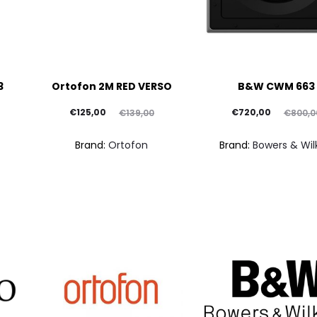
3
Ortofon 2M RED VERSO
B&W CWM 663
Il
Il
Il
Il
€
125,00
€
720,00
€
139,00
€
800,0
prezzo
prezzo
prezzo
prezzo
Brand:
Ortofon
Brand:
Bowers & Wil
attuale
originale
attuale
originale
è:
era:
è:
era:
€125,00.
€139,00.
€720,00.
€800,00.