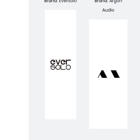
Brand:
Eversolo
Brand:
Argon
Audio