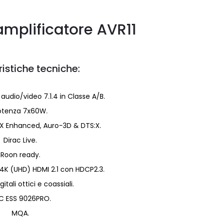
mplificatore AVR11
istiche tecniche:
audio/video 7.1.4 in Classe A/B.
otenza 7x60W.
AX Enhanced, Auro-3D & DTS:X.
Dirac Live.
Roon ready.
e 4K (UHD) HDMI 2.1 con HDCP2.3.
gitali ottici e coassiali.
C ESS 9026PRO.
MQA.