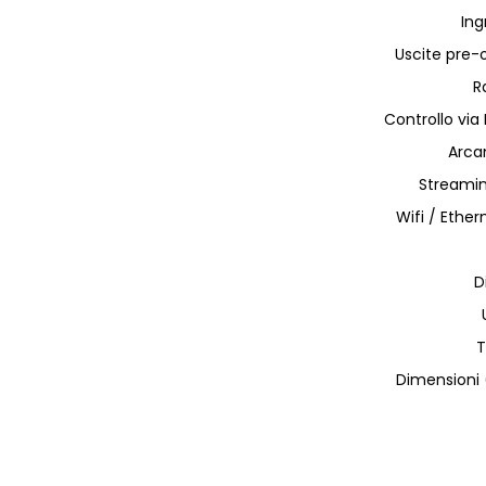
Ing
Uscite pre-o
R
Controllo via I
Arca
Streamin
Wifi / Ethe
D
T
Dimensioni