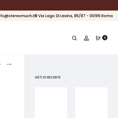
nfo@stereomuch.it
Via Lago Di Lesina, 85/87 - 00199 Roma
Cerca
Account
0
roduct
ARCAM
ARCAM
AVR5
AVR21
avigation
VISTI DI RECENTE