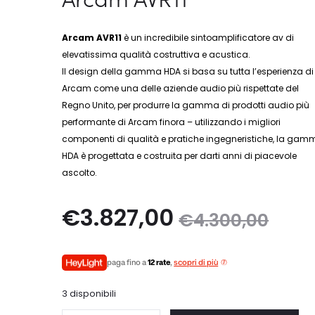
Arcam AVR11
è un incredibile sintoamplificatore av di
elevatissima qualità costruttiva e acustica.
Il design della gamma HDA si basa su tutta l’esperienza di
Arcam come una delle aziende audio più rispettate del
Regno Unito, per produrre la gamma di prodotti audio più
performante di Arcam finora – utilizzando i migliori
componenti di qualità e pratiche ingegneristiche, la ga
HDA è progettata e costruita per darti anni di piacevole
ascolto.
Il
Il
€
3.827,00
€
4.300,00
prezzo
prezzo
paga fino a
12 rate
,
scopri di più
attuale
originale
3 disponibili