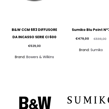
B&W CCM 683 DIFFUSORE
Sumiko Blu Point N°
DA INCASSO SERIE CI 600
Il
Il
€
479,00
€
599,00
prezzo
prezzo
€
529,00
Brand:
Sumiko
attuale
originale
Brand:
Bowers & Wilkins
è:
era:
€479,00.
€599,00.