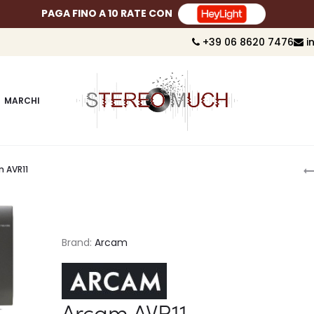
PAGA FINO A 10 RATE CON
+39 06 8620 7476
i
MARCHI
P
 AVR11
n
Brand:
Arcam
Arcam AVR11