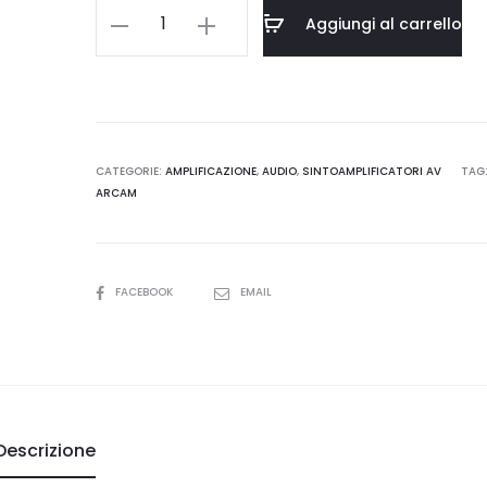
è:
era:
Arcam
Aggiungi al carrello
AVR11
.827,00.
€4.300,00.
quantità
CATEGORIE:
AMPLIFICAZIONE
,
AUDIO
,
SINTOAMPLIFICATORI AV
TAG
ARCAM
SHARE
FACEBOOK
EMAIL
Descrizione