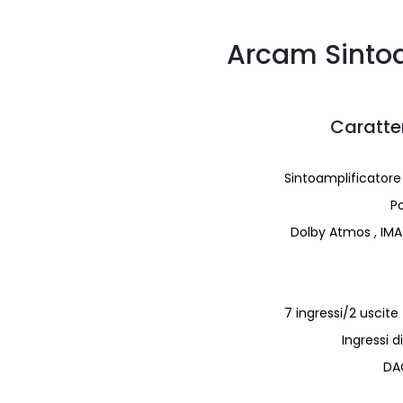
Arcam Sintoa
Caratter
Sintoamplificatore 
P
Dolby Atmos , IM
7 ingressi/2 uscit
Ingressi di
DA