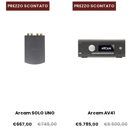
0,00.
€1.899,00.
€790,00.
€999,00.
PREZZO SCONTATO
PREZZO SCONTATO
Arcam SOLO UNO
Arcam AV41
Il
Il
Il
Il
€
667,00
€
749,00
€
5.785,00
€
6.500,00
prezzo
prezzo
prezzo
prezzo