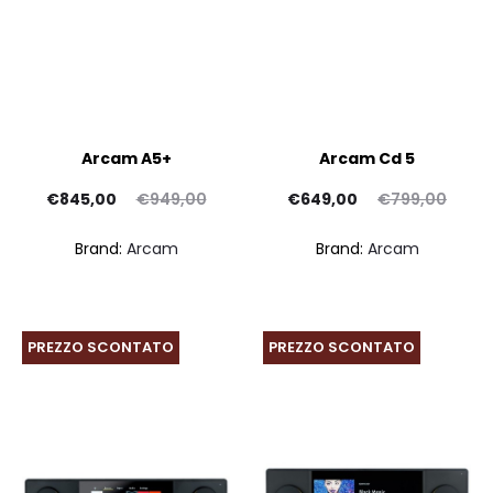
Arcam A5+
Arcam Cd 5
Il
Il
Il
Il
€
845,00
€
949,00
€
649,00
€
799,00
rezzo
prezzo
prezzo
prezzo
Brand:
Arcam
Brand:
Arcam
ttuale
originale
attuale
originale
è:
era:
è:
era:
45,00.
€949,00.
€649,00.
€799,00.
PREZZO SCONTATO
PREZZO SCONTATO