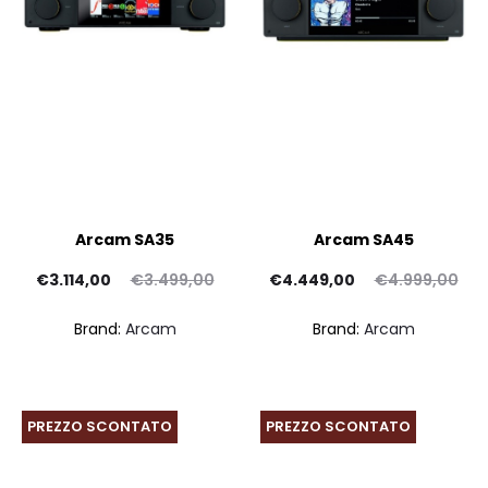
Arcam SA35
Arcam SA45
Il
Il
Il
Il
€
3.114,00
€
3.499,00
€
4.449,00
€
4.999,00
ezzo
prezzo
prezzo
prezzo
Brand:
Arcam
Brand:
Arcam
tuale
originale
attuale
originale
è:
era:
è:
era:
4,00.
€3.499,00.
€4.449,00.
€4.999,00.
PREZZO SCONTATO
PREZZO SCONTATO