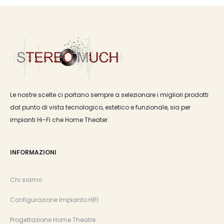
Le nostre scelte ci portano sempre a selezionare i migliori prodotti
dal punto di vista tecnologico, estetico e funzionale, sia per
impianti Hi-Fi che Home Theater.
INFORMAZIONI
Chi siamo
Configurazione Impianto HIFI
Progettazione Home Theatre