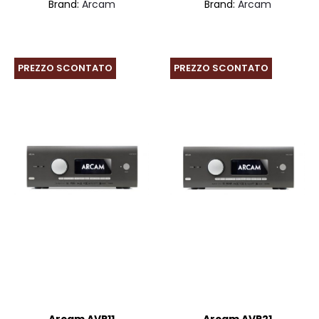
Brand:
Arcam
Brand:
Arcam
ttuale
originale
attuale
originale
è:
era:
è:
era:
67,00.
€749,00.
€5.785,00.
€6.500,00.
PREZZO SCONTATO
PREZZO SCONTATO