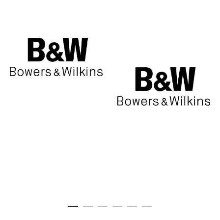
è:
era:
€431,00.
€479,00.