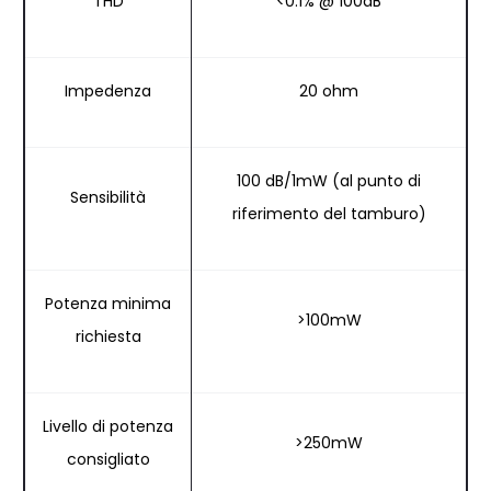
THD
<0.1% @ 100dB
Impedenza
20 ohm
100 dB/1mW (al punto di
Sensibilità
riferimento del tamburo)
Potenza minima
>100mW
richiesta
Livello di potenza
>250mW
consigliato