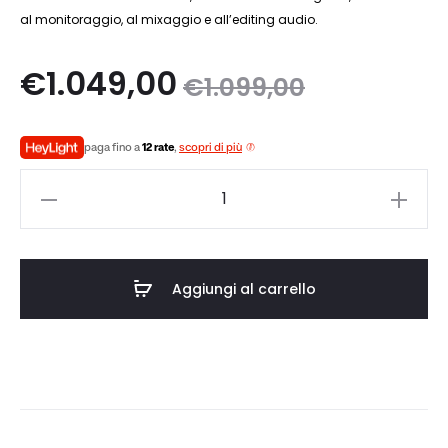
al monitoraggio, al mixaggio e all’editing audio.
Il
Il
€
1.049,00
€
1.099,00
zo
prezzo
paga fino a
12 rate
,
scopri di più
le
originale
Audeze
è:
era:
LCD-
GX
0.
€1.099,00.
quantità
Aggiungi al carrello