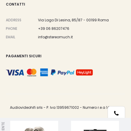
CONTATTI
ADDRESS
Via Lago Di Lesina, 85/87 - 00199 Roma
PHONE
+39 06 86207476
EMAIL
info@stereomuch.it
PAGAMENTI SICURI
Audiovideohifi srls - P. Iva 13959671002 - Numero r.e.a 1487033.
Telefono