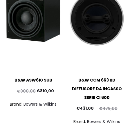
B&W ASW610 SUB
B&W CCM 663 RD
DIFFUSORE DA INCASSO
Il
Il
€
810,00
€
900,00
SERIE CI 600
prezzo
prezzo
p
Brand:
Bowers & Wilkins
originale
attuale
Il
Il
at
€
431,00
€
479,00
era:
è:
prezzo
prezzo
Brand:
Bowers & Wilkins
€900,00.
€810,00.
attuale
originale
€1