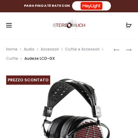
PAGA FINO A 10 RATE CON
Prod
AUDEZE
AUDEZE
Home
Audio
Accessori
Cuffie e Accessori
MM100
MAXWELL
navig
Cuffie
Audeze LCD-GX
CUFFIE
DA
GIOCO
PREZZO SCONTATO
WIRELESS