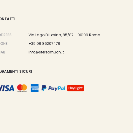
ONTATTI
DDRESS
Via Lago Di Lesina, 85/87 - 00199 Roma
HONE
+39 06 86207476
AIL
info@stereomuch.it
AGAMENTI SICURI