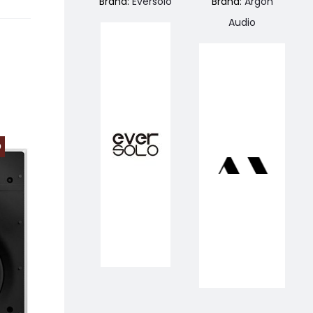
Brand:
Eversolo
Brand:
Argon
Audio
O
PREZZO SCONTATO
PREZZO SCONTA