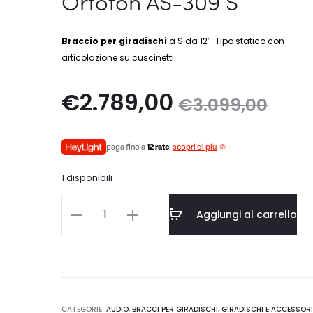
Ortofon AS-309 S
Braccio per giradischi
a S da 12″. Tipo statico con
articolazione su cuscinetti.
Il
Il
€
2.789,00
€
3.099,00
prezzo
prezzo
paga fino a
12 rate
,
scopri di più
attuale
originale
1 disponibili
è:
era:
Ortofon
Aggiungi al carrello
AS-
.789,00.
€3.099,00.
309
S
quantità
CATEGORIE:
AUDIO
,
BRACCI PER GIRADISCHI
,
GIRADISCHI E ACCESSOR