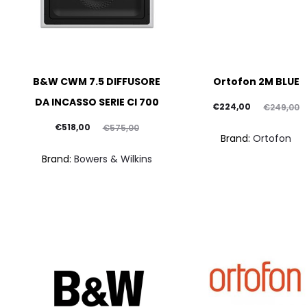
B&W CWM 7.5 DIFFUSORE
Ortofon 2M BLUE
DA INCASSO SERIE CI 700
Il
Il
€
224,00
€
249,00
Il
Il
prezzo
prezzo
€
518,00
€
575,00
Brand:
Ortofon
prezzo
prezzo
attuale
originale
Brand:
Bowers & Wilkins
attuale
originale
è:
era:
è:
era:
€224,00.
€249,00.
€518,00.
€575,00.