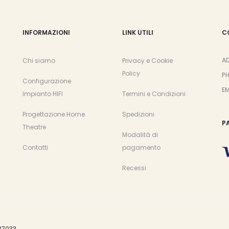
INFORMAZIONI
LINK UTILI
C
A
Chi siamo
Privacy e Cookie
Policy
P
Configurazione
EM
Impianto HIFI
Termini e Condizioni
Progettazione Home
Spedizioni
P
Theatre
Modalità di
Contatti
pagamento
Recessi
87033.