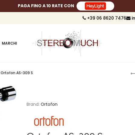
PAGA FINO A 10 RATE CON
+39 06 8620 7476
i
MARCHI
P
Ortofon AS-309 S
n
Brand:
Ortofon