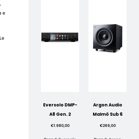
à
,
a e
 Le
Eversolo DMP-
Argon Audio
A8 Gen. 2
Malmö Sub 6
€
1.980,00
€
269,00