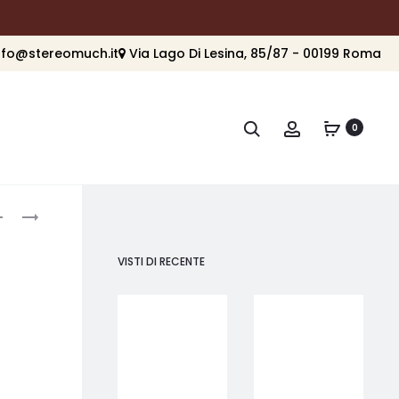
nfo@stereomuch.it
Via Lago Di Lesina, 85/87 - 00199 Roma
Cerca
Account
0
roduct
ORTOFON
ORTOFON
SPU
ST-
avigation
MONO
7
VISTI DI RECENTE
G
MKII