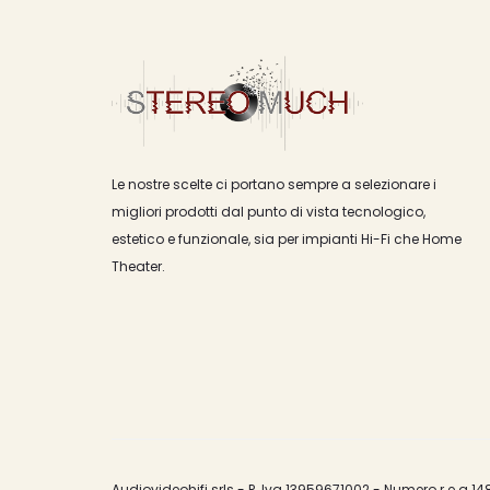
Le nostre scelte ci portano sempre a selezionare i
migliori prodotti dal punto di vista tecnologico,
estetico e funzionale, sia per impianti Hi-Fi che Home
Theater.
Audiovideohifi srls - P. Iva 13959671002 - Numero r.e.a 14