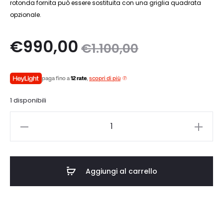
rotonda fornita può essere sostituita con una griglia quadrata
opzionale.
Il
Il
€
990,00
€
1.100,00
zo
prezzo
paga fino a
12 rate
,
scopri di più
le
originale
1 disponibili
è:
era:
B&W
0.
€1.100,00.
CCM7.5
S2
quantità
Aggiungi al carrello