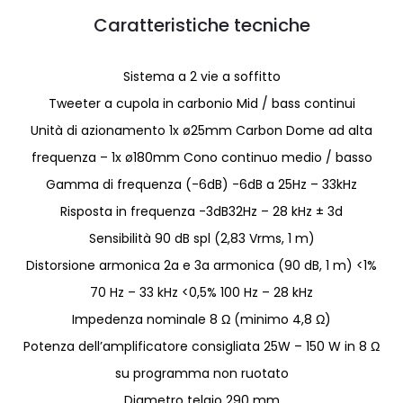
Caratteristiche tecniche
Sistema a 2 vie a soffitto
Tweeter a cupola in carbonio Mid / bass continui
Unità di azionamento 1x ø25mm Carbon Dome ad alta
frequenza – 1x ø180mm Cono continuo medio / basso
Gamma di frequenza (-6dB) -6dB a 25Hz – 33kHz
Risposta in frequenza -3dB32Hz – 28 kHz ± 3d
Sensibilità 90 dB spl (2,83 Vrms, 1 m)
Distorsione armonica 2a e 3a armonica (90 dB, 1 m) <1%
70 Hz – 33 kHz <0,5% 100 Hz – 28 kHz
Impedenza nominale 8 Ω (minimo 4,8 Ω)
Potenza dell’amplificatore consigliata 25W – 150 W in 8 Ω
su programma non ruotato
Diametro telaio 290 mm