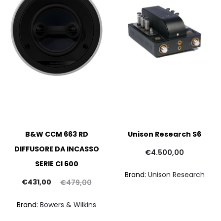
B&W CCM 663 RD
Unison Research S6
DIFFUSORE DA INCASSO
€
4.500,00
SERIE CI 600
p
Brand:
Unison Research
Il
Il
at
€
431,00
€
479,00
prezzo
prezzo
Brand:
Bowers & Wilkins
ttuale
originale
€1