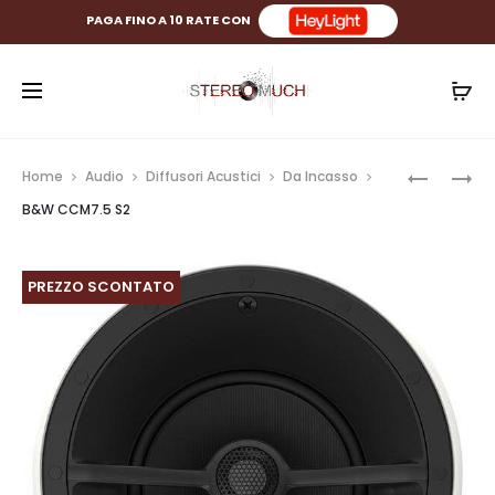
PAGA FINO A 10 RATE CON
Prod
LEAK
B&W
Home
Audio
Diffusori Acustici
Da Incasso
CDT
CCM7.3
navig
B&W CCM7.5 S2
S2
PREZZO SCONTATO