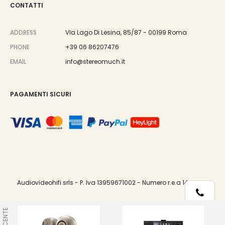
CONTATTI
ADDRESS
Via Lago Di Lesina, 85/87 - 00199 Roma
PHONE
+39 06 86207476
EMAIL
info@stereomuch.it
PAGAMENTI SICURI
Audiovideohifi srls - P. Iva 13959671002 - Numero r.e.a 1487033.
Telefono