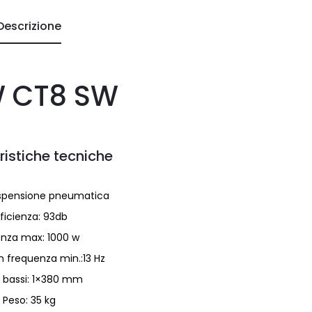
Descrizione
 CT8 SW
ristiche tecniche
ospensione pneumatica
fficienza: 93db
nza max: 1000 w
in frequenza min.:13 Hz
à bassi: 1×380 mm
Peso: 35 kg