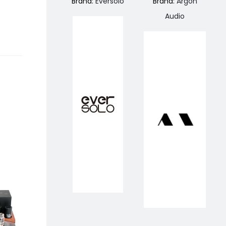
Brand:
Eversolo
Brand:
Argon
Audio
PREZZO SCONTA