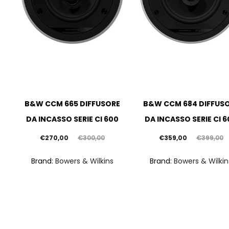
B&W CCM 665 DIFFUSORE
B&W CCM 684 DIFFUS
DA INCASSO SERIE CI 600
DA INCASSO SERIE CI 
Il
Il
Il
Il
€
270,00
€
359,00
€
300,00
€
399,00
prezzo
prezzo
prezzo
prezzo
Brand:
Bowers & Wilkins
Brand:
Bowers & Wilkin
attuale
originale
attuale
originale
è:
era:
è:
era:
€270,00.
€300,00.
€359,00.
€399,00.