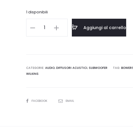
prezzo
prezzo
1 disponibili
attuale
originale
B&W
Aggiungi al carrello
CT8
è:
era:
SW
quantità
850,00.
€6.500,00.
CATEGORIE:
AUDIO
,
DIFFUSORI ACUSTICI
,
SUBWOOFER
TAG:
BOWER
WILKINS
SHARE
FACEBOOK
EMAIL