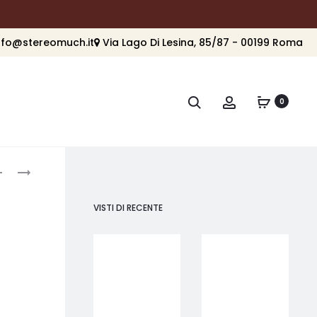
nfo@stereomuch.it
Via Lago Di Lesina, 85/87 - 00199 Roma
Cerca
Account
0
roduct
B&W
B&W
CT
CCM632
avigation
SW15
VISTI DI RECENTE