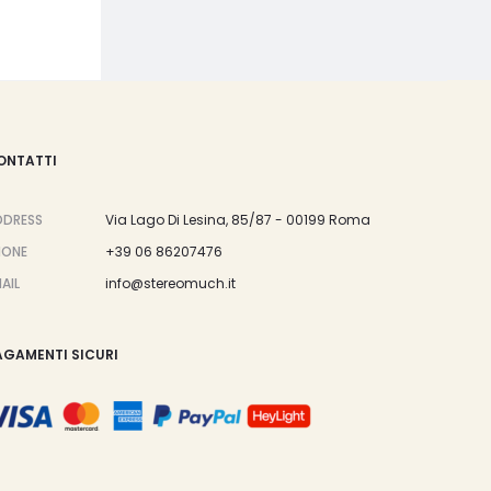
ONTATTI
DDRESS
Via Lago Di Lesina, 85/87 - 00199 Roma
HONE
+39 06 86207476
AIL
info@stereomuch.it
AGAMENTI SICURI