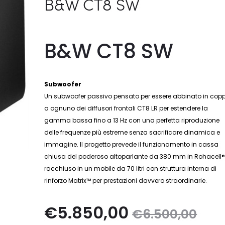
B&W CT8 SW
B&W CT8 SW
Subwoofer
Un subwoofer passivo pensato per essere abbinato in cop
a ognuno dei diffusori frontali CT8 LR per estendere la
gamma bassa fino a 13 Hz con una perfetta riproduzione
delle frequenze più estreme senza sacrificare dinamica e
immagine. Il progetto prevede il funzionamento in cassa
chiusa del poderoso altoparlante da 380 mm in Rohacell
racchiuso in un mobile da 70 litri con struttura interna di
rinforzo Matrix™ per prestazioni davvero straordinarie.
Il
Il
€
5.850,00
€
6.500,00