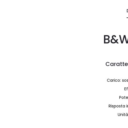
B&W
Caratte
Carico: s
E
Pote
Risposta 
Unit