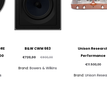
ORE
B&W CWM 663
Unison Researc
600
Performance
Il
Il
€
720,00
€
800,00
prezzo
prezzo
€
11.500,00
Brand:
Bowers & Wilkins
attuale
originale
Brand:
Unison Rese
s
è:
era:
€720,00.
€800,00.