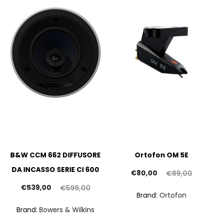
B&W CCM 662 DIFFUSORE
Ortofon OM 5E
DA INCASSO SERIE CI 600
Il
Il
€
80,00
€
89,00
Il
Il
prezzo
prezzo
€
539,00
€
599,00
Brand:
Ortofon
prezzo
prezzo
attuale
originale
Brand:
Bowers & Wilkins
ttuale
originale
è:
era: