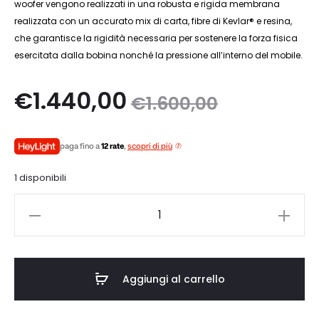
woofer vengono realizzati in una robusta e rigida membrana
realizzata con un accurato mix di carta, fibre di Kevlar® e resina,
che garantisce la rigidità necessaria per sostenere la forza fisica
esercitata dalla bobina nonché la pressione all’interno del mobile.
Il
Il
€
1.440,00
€
1.600,00
zo
prezzo
paga fino a
12 rate
,
scopri di più
le
originale
1 disponibili
è:
era:
B&W
0.
€1.600,00.
CT
SW15
quantità
Aggiungi al carrello