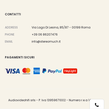
CONTATTI
ADDRESS
Via Lago Di Lesina, 85/87 - 00199 Roma
PHONE
+39 06 86207476
EMAIL
info@stereomuch.it
PAGAMENTI SICURI
Audiovideohifi srls - P. Iva 13959671002 - Numero r.e.a 1487033.