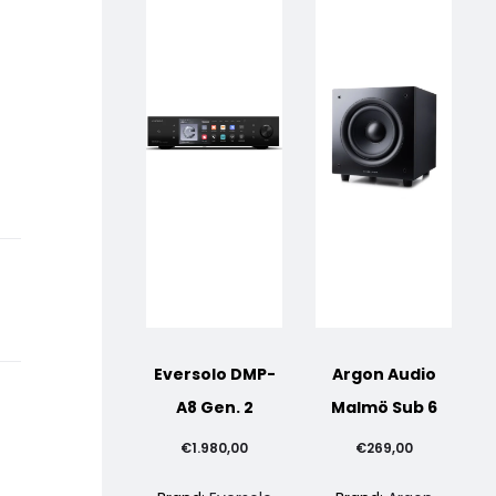
00.
Eversolo DMP-
Argon Audio
A8 Gen. 2
Malmö Sub 6
€
1.980,00
€
269,00