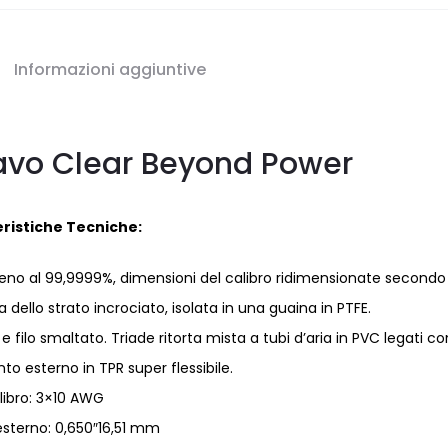
Informazioni aggiuntive
vo Clear Beyond Power
ristiche Tecniche:
geno al 99,9999%, dimensioni del calibro ridimensionate secondo 
dello strato incrociato, isolata in una guaina in PTFE.
lo smaltato. Triade ritorta mista a tubi d’aria in PVC legati co
to esterno in TPR super flessibile.
libro: 3×10 AWG
sterno: 0,650″16,51 mm