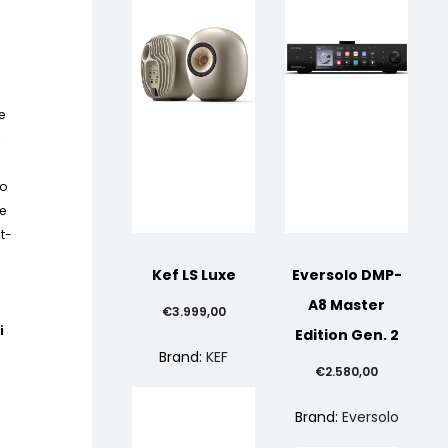
e
r
ro
re
t-
Kef LS Luxe
Eversolo DMP-
A8 Master
€
3.999,00
i
Edition Gen. 2
Brand:
KEF
€
2.580,00
Brand:
Eversolo
ascia