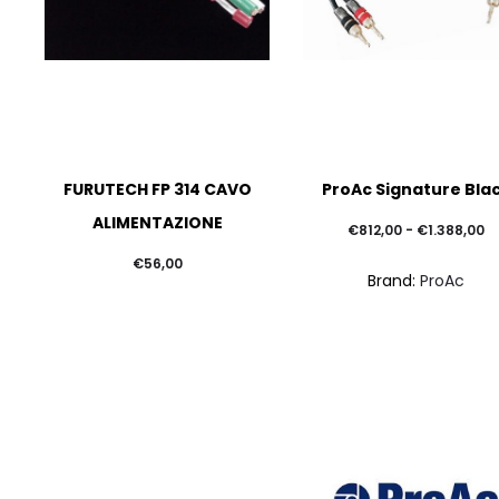
FURUTECH FP 314 CAVO
ProAc Signature Bla
ALIMENTAZIONE
F
€
812,00
-
€
1.388,00
di
€
56,00
Brand:
ProAc
pr
d
€
a
€1