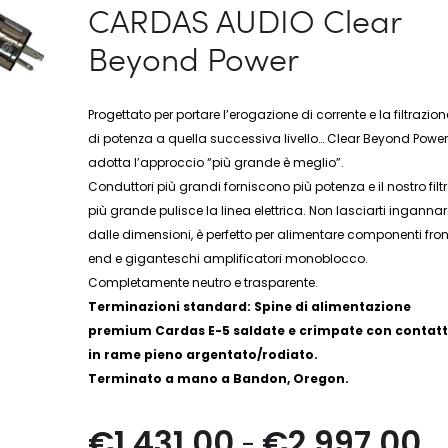
CARDAS AUDIO Clear
Beyond Power
Progettato per portare l’erogazione di corrente e la filtrazion
di potenza a quella successiva livello… Clear Beyond Powe
adotta l’approccio “più grande è meglio”.
Conduttori più grandi forniscono più potenza e il nostro filt
più grande pulisce la linea elettrica. Non lasciarti inganna
dalle dimensioni, è perfetto per alimentare componenti fron
end e giganteschi amplificatori monoblocco.
Completamente neutro e trasparente.
Terminazioni standard: Spine di alimentazione
premium Cardas E-5 saldate e crimpate con contatt
in rame pieno argentato/rodiato.
Terminato a mano a Bandon, Oregon.
F
€
1.431,00
€
2.997,00
-