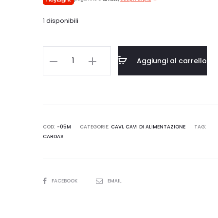
1 disponibili
era:
è:
€1.590,00.
€1.431,
CARDAS
Aggiungi al carrello
AUDIO
Clear
Beyond
Power
quantità
COD:
-05M
CATEGORIE:
CAVI
,
CAVI DI ALIMENTAZIONE
TAG:
CARDAS
SHARE
FACEBOOK
EMAIL