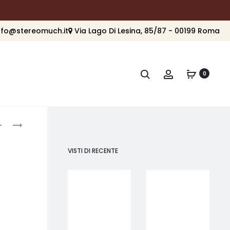
nfo@stereomuch.it
Via Lago Di Lesina, 85/87 - 00199 Roma
Cerca
Account
0
roduct
CARDAS
CARDAS
AUDIO
AUDIO
avigation
NAUTILUS
CLEAR
VISTI DI RECENTE
EU
POWER
POWER
STRIP
AMP
20
VERSION