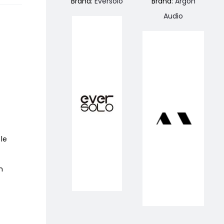
Brand:
Eversolo
Brand:
Argon
Audio
le
n