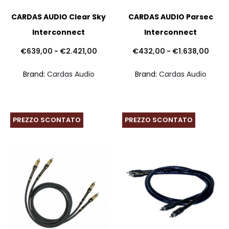
CARDAS AUDIO Clear Sky
CARDAS AUDIO Parsec
Interconnect
Interconnect
Fascia
Fasc
€
639,00
-
€
2.421,00
€
432,00
-
€
1.638,00
di
di
Brand:
Cardas Audio
Brand:
Cardas Audio
prezzo:
prezz
da
da
€639,00
€432
PREZZO SCONTATO
PREZZO SCONTATO
a
a
€2.421,00
€1.63