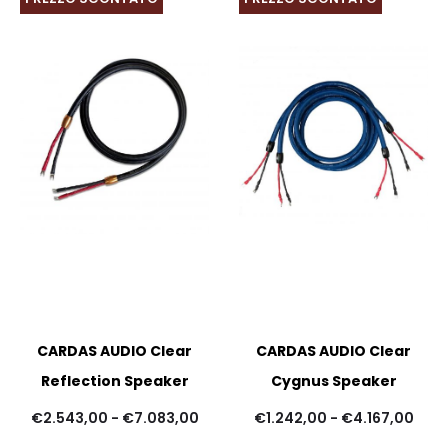
a
a
€29.223,00
€12
CARDAS AUDIO Clear
CARDAS AUDIO Clear
Reflection Speaker
Cygnus Speaker
Fascia
Fasc
€
2.543,00
-
€
7.083,00
€
1.242,00
-
€
4.167,00
di
di