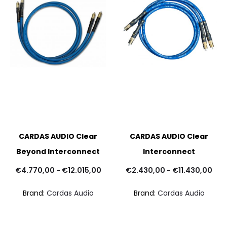
CARDAS AUDIO Clear
CARDAS AUDIO Clear
Beyond Interconnect
Interconnect
Fascia
Fas
€
4.770,00
-
€
12.015,00
€
2.430,00
-
€
11.430,00
di
di
Brand:
Cardas Audio
Brand:
Cardas Audio
prezzo:
pre
da
da