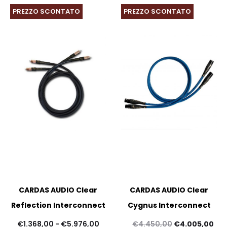
€4.770,00
€2.
PREZZO SCONTATO
PREZZO SCONTATO
a
a
€12.015,00
€11
CARDAS AUDIO Clear
CARDAS AUDIO Clear
Reflection Interconnect
Cygnus Interconnect
Fascia
Il
Il
€
1.368,00
-
€
5.976,00
€
4.450,00
€
4.005,00