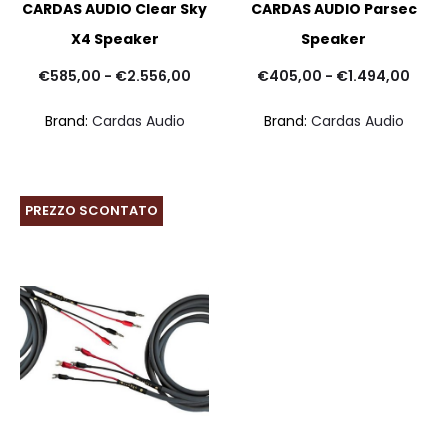
CARDAS AUDIO Clear Sky
CARDAS AUDIO Parsec
X4 Speaker
Speaker
Fascia
Fasc
€
585,00
-
€
2.556,00
€
405,00
-
€
1.494,00
di
di
Brand:
Cardas Audio
Brand:
Cardas Audio
prezzo:
prez
da
da
€585,00
€405
PREZZO SCONTATO
a
a
€2.556,00
€1.4