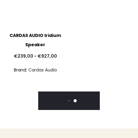
CARDAS AUDIO Iridium
Speaker
Fascia
€
239,00
-
€
927,00
di
Brand:
Cardas Audio
prezzo:
da
€239,00
a
€927,00