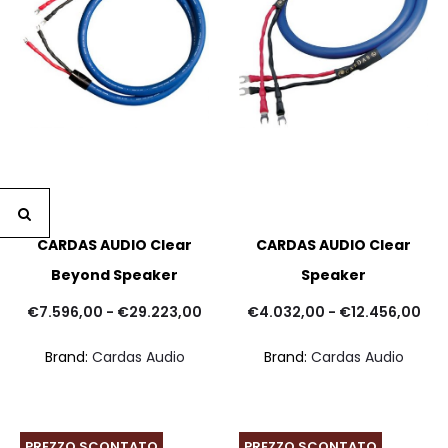
CARDAS AUDIO Clear
CARDAS AUDIO Clear
Beyond Speaker
Speaker
Fascia
Fas
€
7.596,00
-
€
29.223,00
€
4.032,00
-
€
12.456,00
di
di
Brand:
Cardas Audio
Brand:
Cardas Audio
prezzo:
pre
da
da
€7.596,00
€4.
PREZZO SCONTATO
PREZZO SCONTATO