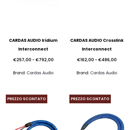
CARDAS AUDIO Iridium
CARDAS AUDIO Crosslink
Interconnect
Interconnect
Fascia
Fasci
€
257,00
-
€
792,00
€
162,00
-
€
486,00
di
di
Brand:
Cardas Audio
Brand:
Cardas Audio
prezzo:
prezz
da
da
€257,00
€162,
PREZZO SCONTATO
PREZZO SCONTATO
a
a
€792,00
€486,