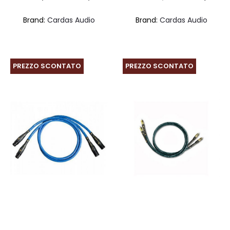
di
prezzo
pre
Brand:
Cardas Audio
Brand:
Cardas Audio
prezzo:
originale
att
da
era:
è:
€1.368,00
€4.450,00.
€4.
PREZZO SCONTATO
PREZZO SCONTATO
a
€5.976,00