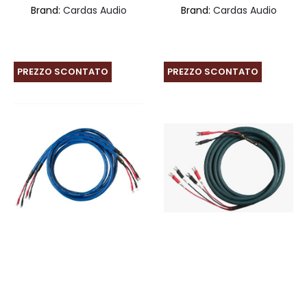
Brand:
Cardas Audio
Brand:
Cardas Audio
prezzo:
prez
da
da
€2.543,00
€1.2
PREZZO SCONTATO
PREZZO SCONTATO
a
a
€7.083,00
€4.1